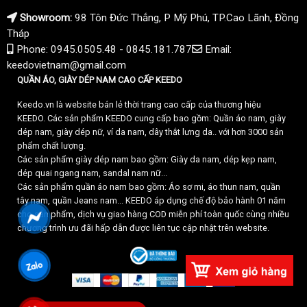
Showroom:
98 Tôn Đức Thắng, P Mỹ Phú, TP.Cao Lãnh, Đồng
Tháp
Phone: 0945.0505.48 - 0845.181.787
Email:
keedovietnam@gmail.com
QUẦN ÁO, GIÀY DÉP NAM CAO CẤP KEEDO
Keedo.vn là website bán lẻ thời trang cao cấp của thương hiệu
KEEDO. Các sản phẩm KEEDO cung cấp bao gồm: Quần áo nam, giày
dép nam, giày dép nữ, ví da nam, dây thắt lưng da.. với hơn 3000 sản
phẩm chất lượng.
Các sản phẩm giày dép nam bao gồm: Giày da nam, dép kẹp nam,
dép quai ngang nam, sandal nam nữ...
Các sản phẩm quần áo nam bao gồm: Áo sơ mi, áo thun nam, quần
tây nam, quần Jeans nam... KEEDO áp dụng chế độ bảo hành 01 năm
cho sản phẩm, dịch vụ giao hàng COD miễn phí toàn quốc cùng nhiều
chương trình ưu đãi hấp dẫn được liên tục cập nhật trên website.