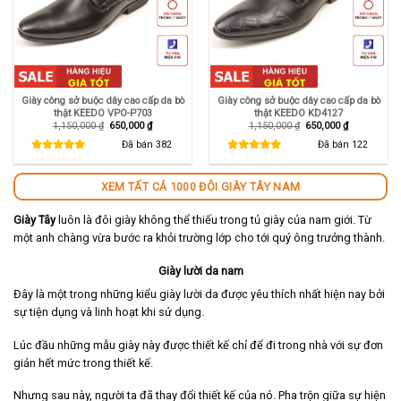
Giày công sở buộc dây cao cấp da bò
Giày công sở buộc dây cao cấp da bò
thật KEEDO VPO-P703
thật KEEDO KD4127
Giá
Giá
Giá
Giá
1,150,000
₫
650,000
₫
1,150,000
₫
650,000
₫
gốc
hiện
gốc
hiện
là:
tại
là:
tại
Đã bán
382
Đã bán
122
1,150,000 ₫.
là:
1,150,000 ₫.
là:
650,000 ₫.
650,000 ₫.
XEM TẤT CẢ 1000 ĐÔI GIÀY TÂY NAM
Giày Tây
luôn là đôi giày không thể thiếu trong tủ giày của nam giới. Từ
một anh chàng vừa bước ra khỏi trường lớp cho tới quý ông trưởng thành.
Giày lười da nam
Đây là một trong những kiểu giày lười da được yêu thích nhất hiện nay bởi
sự tiện dụng và linh hoạt khi sử dụng.
Lúc đầu những mẫu giày này được thiết kế chỉ để đi trong nhà với sự đơn
giản hết mức trong thiết kế.
Nhưng sau này, người ta đã thay đổi thiết kế của nó. Pha trộn giữa sự hiện