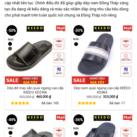
cập nhật liên tục. Chính điều đó đã giúp giầy dép nam Đồng Tháp sáng
tạo đa dạng về kiểu dáng và màu sắc nhầm đáp ứng nhu cầu tiêu dùng
cho phái mạnh trên toàn quốc nói chung và Đồng Tháp nói riêng
-50%
-33%
Dép đế may sẵn quai ngang cao cấp
Dép nam quai ngang cao cấp KEEDO
KEEDO KD2906
KD864
Giá
Giá
Giá
Giá
920,000
₫
460,000
₫
480,000
₫
320,000
₫
gốc
hiện
gốc
hiện
là:
tại
là:
tại
Đã bán
103
Đã bán
17
920,000 ₫.
là:
480,000 ₫.
là:
460,000 ₫.
320,000 ₫.
-49%
-36%