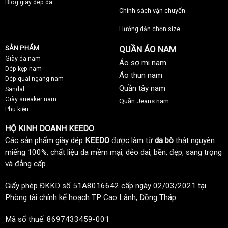
Blog giày dép da
Chính sách vận chuyển
Hướng dẫn chọn size
SẢN PHẨM
QUẦN ÁO NAM
Giày da nam
Áo sơ mi nam
Dép kẹp nam
Áo thun nam
Dép quai ngang nam
Quần tây nam
Sandal
Giày sneaker nam
Quần Jeans nam
Phụ kiện
HỘ KINH DOANH KEEDO
Các sản phẩm giày dép
KEEDO
được làm từ
da bò
thật nguyên
miếng 100%, chất liệu da mềm mại, dẻo dai, bền, đẹp, sang trọng
và đẳng cấp
Giấy phép ĐKKD số 51A8016642 cấp ngày 02/03/2021 tại
Phòng tài chính kế hoạch TP Cao Lãnh, Đồng Tháp
Mã số thuế: 8697433459-001