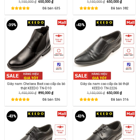
Giá
Giá
Giá
Giá
1,150,000
₫
650,000
₫
1,150,000
₫
650,000
₫
gốc
hiện
gốc
hiện
là:
tại
là:
tại
Đã bán
635
Đã bán
382
1,150,000 ₫.
là:
1,150,000 ₫.
là:
650,000 ₫.
650,000 ₫.
-39%
-43%
Giày nam Chelsea Boot cao cấp da bò
Giày da nam cao cấp da bò thật
thật KEEDO TN-D10
KEEDO TN-2226
Giá
Giá
Giá
Giá
1,450,000
₫
890,000
₫
1,150,000
₫
650,000
₫
gốc
hiện
gốc
hiện
là:
tại
là:
tại
Đã bán
536
Đã bán
316
1,450,000 ₫.
là:
1,150,000 ₫.
là:
890,000 ₫.
650,000 ₫.
-43%
-43%