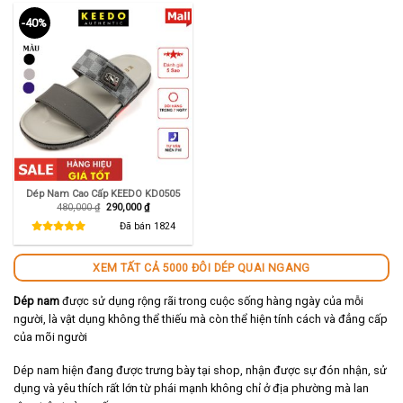
-40%
Dép Nam Cao Cấp KEEDO KD0505
Giá
Giá
480,000
₫
290,000
₫
gốc
hiện
là:
tại
Đã bán
1824
480,000 ₫.
là:
290,000 ₫.
XEM TẤT CẢ 5000 ĐÔI DÉP QUAI NGANG
Dép nam
được sử dụng rộng rãi trong cuộc sống hàng ngày của mỗi
người, là vật dụng không thể thiếu mà còn thể hiện tính cách và đẳng cấp
của mõi người
Dép nam hiện đang được trưng bày tại shop, nhận được sự đón nhận, sử
dụng và yêu thích rất lớn từ phái mạnh không chỉ ở địa phường mà lan