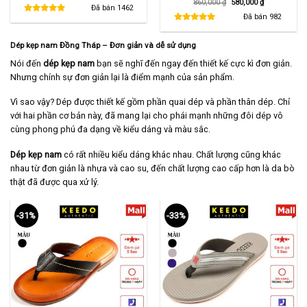
Giá
Giá
860,000
₫
580,000
₫
là:
tại
Đã bán
1462
gốc
hiện
480,000 ₫.
là:
là:
tại
Đã bán
982
290,000 ₫.
860,000 ₫.
là:
580,000 ₫.
Dép kẹp nam Đồng Tháp – Đơn giản và dễ sử dụng
Nói đến
dép kẹp nam
bạn sẽ nghĩ đến ngay đến thiết kế cực kì đơn giản.
Nhưng chính sự đơn giản lại là điểm mạnh của sản phẩm.
Vì sao vậy? Dép được thiết kế gồm phần quai dép và phần thân dép. Chỉ
với hai phần cơ bản này, đã mang lại cho phái mạnh những đôi dép vô
cùng phong phú đa dạng về kiểu dáng và màu sắc.
Dép kẹp nam
có rất nhiều kiểu dáng khác nhau. Chất lượng cũng khác
nhau từ đơn giản là nhựa và cao su, đến chất lượng cao cấp hơn là da bò
thật đã được qua xử lý.
-31%
-33%