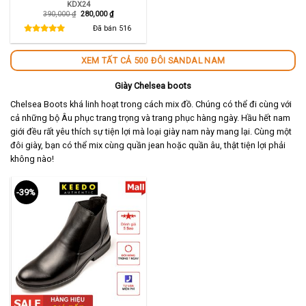
KDX24
Giá
Giá
390,000
₫
280,000
₫
gốc
hiện
là:
tại
Đã bán
516
390,000 ₫.
là:
280,000 ₫.
XEM TẤT CẢ 500 ĐÔI SANDAL NAM
Giày Chelsea boots
Chelsea Boots khá linh hoạt trong cách mix đồ. Chúng có thể đi cùng với
cả những bộ Âu phục trang trọng và trang phục hàng ngày. Hầu hết nam
giới đều rất yêu thích sự tiện lợi mà loại giày nam này mang lại. Cùng một
đôi giày, bạn có thể mix cùng quần jean hoặc quần âu, thật tiện lợi phải
không nào!
-39%