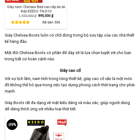
Giày nam Chelsea Boot cao cấp da bò
thật KEEDO TN-D10
Giá
Giá
1,450,000
₫
890,000
₫
gốc
hiện
là:
tại
Đã bán
536
1,450,000 ₫.
là:
890,000 ₫.
Giày Chelsea Boots luôn có chỗ đứng trong bộ sưu tập của các nhà thiết
kế hàng đầu.
Một đôi Chelsea Boots có phần đế dày sẽ là lựa chọn tuyệt vời cho bạn
trong bất cứ hoàn cảnh nào.
Giày cao cổ
Với sự lịch lãm, nam tính trong từng thiết kế, giày cao cổ vẫn là một món
đồ không thể bỏ qua trong việc tạo dựng phong cách thời trang cho phái
mạnh.
Giày Boots rất đa dạng về mặt kiểu dáng và màu sắc, giúp người dùng
dễ dàng thích ứng với nhiều loại thời tiết.
-39%