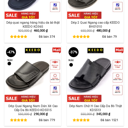
Dép quai ngang hàng hiệu da bò thật
Dép 2 Quai Ngang cao cấp KEEDO
KEEDO KD365
BH01010
Giá
Giá
Giá
Giá
920,000
₫
460,000
₫
650,000
₫
480,000
₫
gốc
hiện
gốc
hiện
là:
tại
là:
tại
Đã bán
374
Đã bán
79
920,000 ₫.
là:
650,000 ₫.
là:
460,000 ₫.
480,000 ₫.
-47%
-37%
Dép Quai Ngang Nam Dán Xé Cao
Dép Nam Chữ H Cao Cấp Da Bò Thật
Cấp Da Bò KEEDO-KD5515
KD5513
Giá
Giá
Giá
Giá
550,000
₫
290,000
₫
550,000
₫
345,000
₫
gốc
hiện
gốc
hiện
là:
tại
là:
tại
Đã bán
779
Đã bán
1521
550,000 ₫.
là:
550,000 ₫.
là:
290,000 ₫.
345,000 ₫.