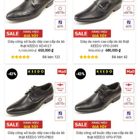
Giày công sở buộc dây cao cấp da bò
Giày da nam cao cấp da bò thật
thật KEEDO KD4127
KEEDO VPO-2049
Giá
Giá
Giá
Giá
1,150,000
₫
650,000
₫
950,000
₫
680,000
₫
gốc
hiện
gốc
hiện
là:
tại
là:
tại
Đã bán
122
Đã bán
62
1,150,000 ₫.
là:
950,000 ₫.
là:
650,000 ₫.
680,000 ₫.
-43%
-43%
Giày công sở buộc dây cao cấp da bò
Giày công sở buộc dây cao cấp da bò
thật KEEDO VPO-P820
thật KEEDO VPO-P703