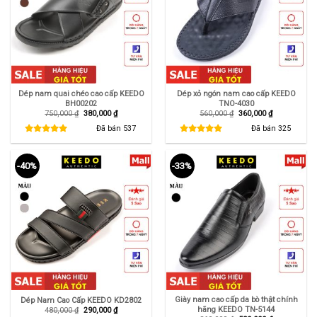
Dép nam quai chéo cao cấp KEEDO
Dép xỏ ngón nam cao cấp KEEDO
BH00202
TNO-4030
Giá
Giá
Giá
Giá
750,000
₫
380,000
₫
560,000
₫
360,000
₫
gốc
hiện
gốc
hiện
là:
tại
là:
tại
Đã bán
537
Đã bán
325
750,000 ₫.
là:
560,000 ₫.
là:
380,000 ₫.
360,000 ₫.
-40%
-33%
Giày nam cao cấp da bò thật chính
Dép Nam Cao Cấp KEEDO KD2802
hãng KEEDO TN-5144
Giá
Giá
480,000
₫
290,000
₫
gốc
hiện