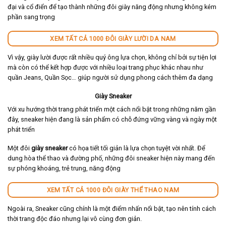
đại và cổ điển để tạo thành những đôi giày năng động nhưng không kém
phần sang trọng
XEM TẤT CẢ 1000 ĐÔI GIÀY LƯỜI DA NAM
Vì vậy, giày lười được rất nhiều quý ông lựa chọn, không chỉ bởi sự tiện lợi
mà còn có thể kết hợp được với nhiều loại trang phục khác nhau như
quần Jeans, Quần Sọc… giúp người sử dụng phong cách thêm đa dạng
Giày Sneaker
Với xu hướng thời trang phát triển một cách nổi bật trong những năm gần
đây, sneaker hiện đang là sản phẩm có chỗ đứng vững vàng và ngày một
phát triển
Một đôi
giày sneaker
có họa tiết tối giản là lựa chọn tuyệt vời nhất. Để
dung hòa thể thao và đường phố, những đôi sneaker hiện này mang đến
sự phóng khoáng, trẻ trung, năng động
XEM TẤT CẢ 1000 ĐÔI GIÀY THỂ THAO NAM
Ngoài ra, Sneaker cũng chính là một điểm nhấn nổi bật, tạo nên tính cách
thời trang độc đáo nhưng lại vô cùng đơn giản.