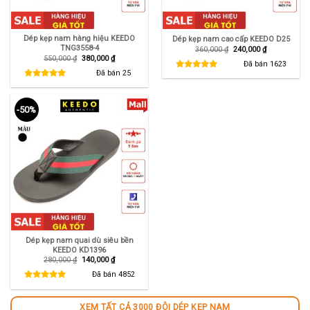
Dép kẹp nam hàng hiệu KEEDO
Dép kẹp nam cao cấp KEEDO D25
TNG3558-4
Giá
Giá
360,000
₫
240,000
₫
gốc
hiện
Giá
Giá
550,000
₫
380,000
₫
là:
tại
Đã bán
1623
gốc
hiện
360,000 ₫.
là:
là:
tại
Đã bán
25
240,000 ₫.
550,000 ₫.
là:
380,000 ₫.
-50%
Dép kẹp nam quai dù siêu bền
KEEDO KD1396
Giá
Giá
280,000
₫
140,000
₫
gốc
hiện
là:
tại
Đã bán
4852
280,000 ₫.
là:
140,000 ₫.
XEM TẤT CẢ 3000 ĐÔI DÉP KẸP NAM