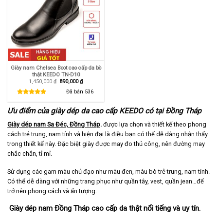
Giày nam Chelsea Boot cao cấp da bò
thật KEEDO TN-D10
Giá
Giá
1,450,000
₫
890,000
₫
gốc
hiện
là:
tại
Đã bán
536
1,450,000 ₫.
là:
890,000 ₫.
Ưu điểm của giày dép da cao cấp KEEDO có tại Đồng Tháp
Giày dép nam Sa Đéc, Đồng Tháp
.
được lựa chọn và thiết kế theo phong
cách trẻ trung, nam tính và hiện đại là điều bạn có thể dễ dàng nhận thấy
trong thiết kế này. Đặc biệt giày được may đo thủ công, nên đường may
chắc chắn, tỉ mỉ.
Sử dụng các gam màu chủ đạo như màu đen, màu bò trẻ trung, nam tính.
Có thể dễ dàng với những trang phục như quần tây, vest, quần jean…để
trở nên phong cách và ấn tượng.
Giày dép nam Đồng Tháp cao cấp da thật nổi tiếng và uy tín.