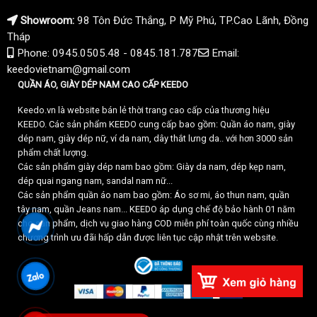
Showroom:
98 Tôn Đức Thắng, P Mỹ Phú, TP.Cao Lãnh, Đồng
Tháp
Phone: 0945.0505.48 - 0845.181.787
Email:
keedovietnam@gmail.com
QUẦN ÁO, GIÀY DÉP NAM CAO CẤP KEEDO
Keedo.vn là website bán lẻ thời trang cao cấp của thương hiệu
KEEDO. Các sản phẩm KEEDO cung cấp bao gồm: Quần áo nam, giày
dép nam, giày dép nữ, ví da nam, dây thắt lưng da.. với hơn 3000 sản
phẩm chất lượng.
Các sản phẩm giày dép nam bao gồm: Giày da nam, dép kẹp nam,
dép quai ngang nam, sandal nam nữ...
Các sản phẩm quần áo nam bao gồm: Áo sơ mi, áo thun nam, quần
tây nam, quần Jeans nam... KEEDO áp dụng chế độ bảo hành 01 năm
cho sản phẩm, dịch vụ giao hàng COD miễn phí toàn quốc cùng nhiều
chương trình ưu đãi hấp dẫn được liên tục cập nhật trên website.