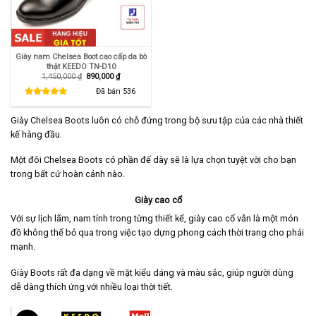
Giày nam Chelsea Boot cao cấp da bò
thật KEEDO TN-D10
Giá
Giá
1,450,000
₫
890,000
₫
gốc
hiện
là:
tại
Đã bán
536
1,450,000 ₫.
là:
890,000 ₫.
Giày Chelsea Boots luôn có chỗ đứng trong bộ sưu tập của các nhà thiết
kế hàng đầu.
Một đôi Chelsea Boots có phần đế dày sẽ là lựa chọn tuyệt vời cho bạn
trong bất cứ hoàn cảnh nào.
Giày cao cổ
Với sự lịch lãm, nam tính trong từng thiết kế, giày cao cổ vẫn là một món
đồ không thể bỏ qua trong việc tạo dựng phong cách thời trang cho phái
mạnh.
Giày Boots rất đa dạng về mặt kiểu dáng và màu sắc, giúp người dùng
dễ dàng thích ứng với nhiều loại thời tiết.