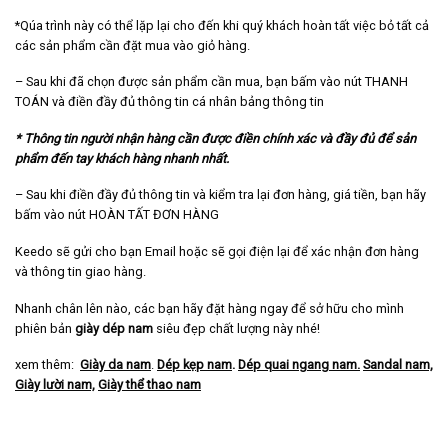
*Qúa trình này có thể lặp lại cho đến khi quý khách hoàn tất việc bỏ tất cả
các sản phẩm cần đặt mua vào giỏ hàng.
– Sau khi đã chọn được sản phẩm cần mua, bạn bấm vào nút THANH
TOÁN và điền đầy đủ thông tin cá nhân bảng thông tin
* Thông tin người nhận hàng cần được điền chính xác và đầy đủ để sản
phẩm đến tay khách hàng nhanh nhất.
– Sau khi điền đầy đủ thông tin và kiểm tra lại đơn hàng, giá tiền, bạn hãy
bấm vào nút HOÀN TẤT ĐƠN HÀNG
Keedo sẽ gửi cho bạn Email hoặc sẽ gọi điện lại để xác nhận đơn hàng
và thông tin giao hàng.
Nhanh chân lên nào, các bạn hãy đặt hàng ngay để sở hữu cho mình
phiên bản
giày dép nam
siêu đẹp chất lượng này nhé!
xem thêm:
Giày da nam
.
Dép kẹp nam
.
Dép quai ngang nam
.
Sandal nam,
Giày lười nam,
Giày thể thao nam