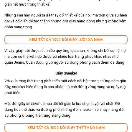
giản hết mức trong thiết kế.
Nhưng sau này, người ta đã thay đổi thiết kế của nó. Pha trộn giữa sự hiện
đại và cổ điển để tạo thành những đôi giày năng động nhưng không kém
phần sang trọng
XEM TẤT CẢ 1000 ĐÔI GIÀY LƯỜI DA NAM
Vì vậy, giày lười được rất nhiều quý ông lựa chọn, không chỉ bởi sự tiện lợi
mà còn có thể kết hợp được với nhiều loại trang phục khác nhau như
quần Jeans, Quần Sọc… giúp người sử dụng phong cách thêm đa dạng
Giày Sneaker
Với xu hướng thời trang phát triển một cách nổi bật trong những năm gần
đây, sneaker hiện đang là sản phẩm có chỗ đứng vững vàng và ngày một
phát triển
Một đôi
giày sneaker
có họa tiết tối giản là lựa chọn tuyệt vời nhất. Để
dung hòa thể thao và đường phố, những đôi sneaker hiện này mang đến
sự phóng khoáng, trẻ trung, năng động
XEM TẤT CẢ 1000 ĐÔI GIÀY THỂ THAO NAM