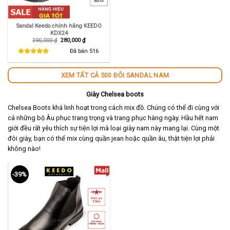
Sandal Keedo chính hãng KEEDO
KDX24
Giá
Giá
390,000
₫
280,000
₫
gốc
hiện
là:
tại
Đã bán
516
390,000 ₫.
là:
280,000 ₫.
XEM TẤT CẢ 500 ĐÔI SANDAL NAM
Giày Chelsea boots
Chelsea Boots khá linh hoạt trong cách mix đồ. Chúng có thể đi cùng với
cả những bộ Âu phục trang trọng và trang phục hàng ngày. Hầu hết nam
giới đều rất yêu thích sự tiện lợi mà loại giày nam này mang lại. Cùng một
đôi giày, bạn có thể mix cùng quần jean hoặc quần âu, thật tiện lợi phải
không nào!
-39%