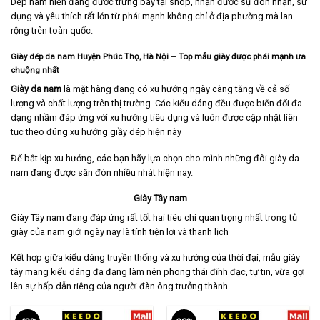
Dép nam hiện đang được trưng bày tại shop, nhận được sự đón nhận, sử
dụng và yêu thích rất lớn từ phái mạnh không chỉ ở địa phường mà lan
rộng trên toàn quốc.
Giày dép da nam Huyện Phúc Thọ, Hà Nội
– Top mẫu giày được phái mạnh ưa
chuộng nhất
Giày da nam
là mặt hàng đang có xu hướng ngày càng tăng về cả số
lượng và chất lượng trên thị trường. Các kiểu dáng đều được biến đổi đa
dạng nhầm đáp ứng với xu hướng tiêu dụng và luôn được cập nhật liên
tục theo đúng xu hướng giầy dép hiện này
Để bắt kịp xu hướng, các bạn hãy lựa chọn cho mình những đôi giày da
nam đang được săn đón nhiều nhát hiện nay.
Giày Tây nam
Giày Tây nam
đang đáp ứng rất tốt hai tiêu chí quan trọng nhất trong tủ
giày của nam giới ngày nay là tính tiện lợi và thanh lịch
Kết hơp giữa kiểu dáng truyền thống và xu hướng của thời đại, mẫu giày
tây mang kiểu dáng đa đạng làm nên phong thái đĩnh đạc, tự tin, vừa gợi
lên sự hấp dẫn riêng của người đàn ông trưởng thành.