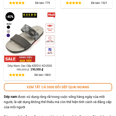
là:
tại
là:
tại
Đã bán
779
Đã bán
1521
550,000 ₫.
là:
550,000 ₫.
là:
290,000 ₫.
345,000 ₫.
-40%
Dép Nam Cao Cấp KEEDO KD0505
Giá
Giá
480,000
₫
290,000
₫
gốc
hiện
là:
tại
Đã bán
1824
480,000 ₫.
là:
290,000 ₫.
XEM TẤT CẢ 5000 ĐÔI DÉP QUAI NGANG
Dép nam
được sử dụng rộng rãi trong cuộc sống hàng ngày của mỗi
người, là vật dụng không thể thiếu mà còn thể hiện tính cách và đẳng cấp
của mõi người