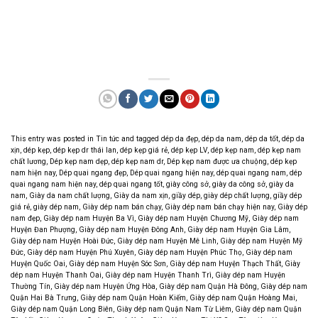
This entry was posted in
Tin tức
and tagged
dép da đẹp
,
dép da nam
,
dép da tốt
,
dép da
xịn
,
dép kẹp
,
dép kẹp dr thái lan
,
dép kẹp giá rẻ
,
dép kẹp LV
,
dép kẹp nam
,
dép kẹp nam
chất lương
,
Dép kẹp nam dẹp
,
dép kẹp nam dr
,
Dép kẹp nam được ưa chuộng
,
dép kẹp
nam hiện nay
,
Dép quai ngang đẹp
,
Dép quai ngang hiện nay
,
dép quai ngang nam
,
dép
quai ngang nam hiện nay
,
dép quai ngang tốt
,
giày công sở
,
giày da công sở
,
giày da
nam
,
Giày da nam chất lượng
,
Giày da nam xịn
,
giầy dép
,
giày dép chất lượng
,
giầy dép
giá rẻ
,
giày dép nam
,
Giày dép nam bán chạy
,
Giày dép nam bán chạy hiện nay
,
Giày dép
nam đẹp
,
Giày dép nam Huyện Ba Vì
,
Giày dép nam Huyện Chương Mỹ
,
Giày dép nam
Huyện Đan Phượng
,
Giày dép nam Huyện Đông Anh
,
Giày dép nam Huyện Gia Lâm
,
Giày dép nam Huyện Hoài Đức
,
Giày dép nam Huyện Mê Linh
,
Giày dép nam Huyện Mỹ
Đức
,
Giày dép nam Huyện Phú Xuyên
,
Giày dép nam Huyện Phúc Thọ
,
Giày dép nam
Huyện Quốc Oai
,
Giày dép nam Huyện Sóc Sơn
,
Giày dép nam Huyện Thạch Thất
,
Giày
dép nam Huyện Thanh Oai
,
Giày dép nam Huyện Thanh Trì
,
Giày dép nam Huyện
Thường Tín
,
Giày dép nam Huyện Ứng Hòa
,
Giày dép nam Quận Hà Đông
,
Giày dép nam
Quận Hai Bà Trưng
,
Giày dép nam Quận Hoàn Kiếm
,
Giày dép nam Quận Hoàng Mai
,
Giày dép nam Quận Long Biên
,
Giày dép nam Quận Nam Từ Liêm
,
Giày dép nam Quận