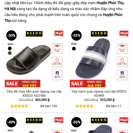
cập nhật liên tục. Chính điều đó đã giúp giầy dép nam
Huyện Phúc Thọ,
Hà Nội
sáng tạo đa dạng về kiểu dáng và màu sắc nhầm đáp ứng nhu
cầu tiêu dùng cho phái mạnh trên toàn quốc nói chung và
Huyện Phúc
Thọ
nói riêng
-50%
-33%
Dép đế may sẵn quai ngang cao cấp
Dép nam quai ngang cao cấp KEEDO
KEEDO KD2906
KD864
Giá
Giá
Giá
Giá
920,000
₫
460,000
₫
480,000
₫
320,000
₫
gốc
hiện
gốc
hiện
là:
tại
là:
tại
Đã bán
103
Đã bán
17
920,000 ₫.
là:
480,000 ₫.
là:
460,000 ₫.
320,000 ₫.
-49%
-36%