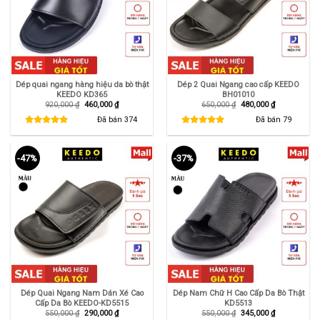
Dép quai ngang hàng hiệu da bò thật
Dép 2 Quai Ngang cao cấp KEEDO
KEEDO KD365
BH01010
Giá
Giá
Giá
Giá
920,000
₫
460,000
₫
650,000
₫
480,000
₫
gốc
hiện
gốc
hiện
là:
tại
là:
tại
Đã bán
374
Đã bán
79
920,000 ₫.
là:
650,000 ₫.
là:
460,000 ₫.
480,000 ₫.
-47%
-37%
Dép Quai Ngang Nam Dán Xé Cao
Dép Nam Chữ H Cao Cấp Da Bò Thật
Cấp Da Bò KEEDO-KD5515
KD5513
Giá
Giá
Giá
Giá
550,000
₫
290,000
₫
550,000
₫
345,000
₫
gốc
hiện
gốc
hiện