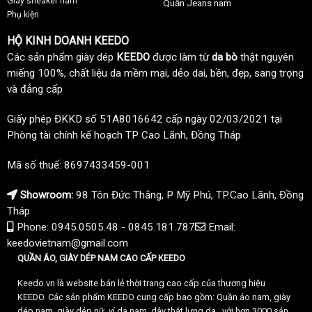
Giày sneaker nam
Quần Jeans nam
Phụ kiện
HỘ KINH DOANH KEEDO
Các sản phẩm giày dép
KEEDO
được làm từ
da bò
thật nguyên
miếng 100%, chất liệu da mềm mại, dẻo dai, bền, đẹp, sang trọng
và đẳng cấp
Giấy phép ĐKKD số 51A8016642 cấp ngày 02/03/2021 tại
Phòng tài chính kế hoạch TP Cao Lãnh, Đồng Tháp
Mã số thuế: 8697433459-001
Showroom:
98 Tôn Đức Thắng, P Mỹ Phú, TP.Cao Lãnh, Đồng
Tháp
Phone: 0945.0505.48 - 0845.181.787
Email:
keedovietnam@gmail.com
QUẦN ÁO, GIÀY DÉP NAM CAO CẤP KEEDO
Keedo.vn là website bán lẻ thời trang cao cấp của thương hiệu
KEEDO. Các sản phẩm KEEDO cung cấp bao gồm: Quần áo nam, giày
dép nam, giày dép nữ, ví da nam, dây thắt lưng da.. với hơn 3000 sản