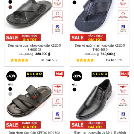
Dép nam quai chéo cao cấp KEEDO
Dép xỏ ngón nam cao cấp KEEDO
BH00202
TNO-4030
Giá
Giá
Giá
Giá
750,000
₫
380,000
₫
560,000
₫
360,000
₫
gốc
hiện
gốc
hiện
là:
tại
là:
tại
Đã bán
537
Đã bán
325
750,000 ₫.
là:
560,000 ₫.
là:
380,000 ₫.
360,000 ₫.
-40%
-33%
Giày nam cao cấp da bò thật chính
Dép Nam Cao Cấp KEEDO KD2802