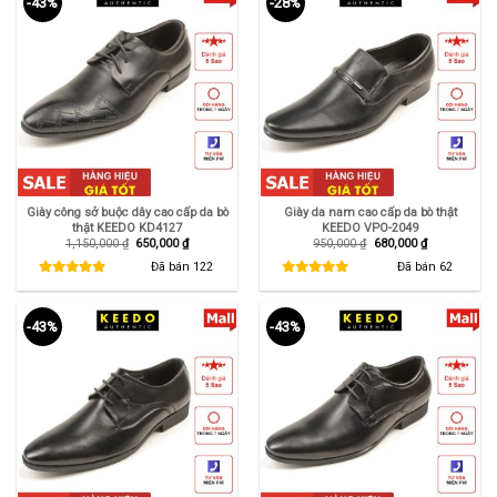
-43%
-28%
Giày công sở buộc dây cao cấp da bò
Giày da nam cao cấp da bò thật
thật KEEDO KD4127
KEEDO VPO-2049
Giá
Giá
Giá
Giá
1,150,000
₫
650,000
₫
950,000
₫
680,000
₫
gốc
hiện
gốc
hiện
là:
tại
là:
tại
Đã bán
122
Đã bán
62
1,150,000 ₫.
là:
950,000 ₫.
là:
650,000 ₫.
680,000 ₫.
-43%
-43%