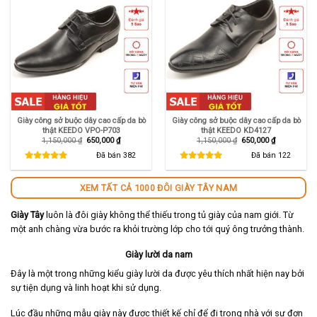
Giày công sở buộc dây cao cấp da bò
Giày công sở buộc dây cao cấp da bò
thật KEEDO VPO-P703
thật KEEDO KD4127
Giá
Giá
Giá
Giá
1,150,000
₫
650,000
₫
1,150,000
₫
650,000
₫
gốc
hiện
gốc
hiện
là:
tại
là:
tại
Đã bán
382
Đã bán
122
1,150,000 ₫.
là:
1,150,000 ₫.
là:
650,000 ₫.
650,000 ₫.
XEM TẤT CẢ 1000 ĐÔI GIÀY TÂY NAM
Giày Tây
luôn là đôi giày không thể thiếu trong tủ giày của nam giới. Từ
một anh chàng vừa bước ra khỏi trường lớp cho tới quý ông trưởng thành.
Giày lười da nam
Đây là một trong những kiểu giày lười da được yêu thích nhất hiện nay bởi
sự tiện dụng và linh hoạt khi sử dụng.
Lúc đầu những mẫu giày này được thiết kế chỉ để đi trong nhà với sự đơn