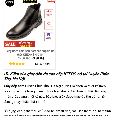
-39%
Giày nam Chelsea Boot cao cấp da bò
thật KEEDO TN-D10
Giá
Giá
1,450,000
₫
890,000
₫
gốc
hiện
là:
tại
Đã bán
536
1,450,000 ₫.
là:
890,000 ₫.
Ưu điểm của giày dép da cao cấp KEEDO có tại Huyện Phúc
Thọ, Hà Nội
Giày dép nam Huyện Phúc Thọ, Hà Nội
được lựa chọn và thiết kế theo
phong cách trẻ trung, nam tính và hiện đại là điều bạn có thể dễ dàng
nhận thấy trong thiết kế này. Đặc biệt giày được may đo thủ công, nên
đường may chắc chắn, tỉ mỉ.
Sử dụng các gam màu chủ đạo như màu đen, màu bò trẻ trung, nam tính.