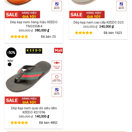
Dép kẹp nam hàng hiệu KEEDO
Dép kẹp nam cao cấp KEEDO D25
TNG3558-4
Giá
Giá
360,000
₫
240,000
₫
gốc
hiện
Giá
Giá
550,000
₫
380,000
₫
là:
tại
Đã bán
1623
gốc
hiện
360,000 ₫.
là:
là:
tại
Đã bán
25
240,000 ₫.
550,000 ₫.
là:
380,000 ₫.
-50%
Dép kẹp nam quai dù siêu bền
KEEDO KD1396
Giá
Giá
280,000
₫
140,000
₫
gốc
hiện
là:
tại
Đã bán
4852
280,000 ₫.
là:
140,000 ₫.