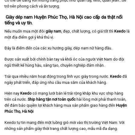
Có thể dễ dàng với những trang phục như quần tây, vest, quần jean…để
trở nên phong cách và ấn tượng.
Giày dép nam Huyện Phúc Thọ, Hà Nội cao cấp da thật nổi
tiếng và uy tín.
Nếu muốn mua một đôi
giày nam
, đẹp, chất lượng, có giá tốt thì
Keedo
là
một địa điểm gợi ý khá thú vị.
Đây là điểm đến của các xu hướng giày, dép nam nữ hàng đầu.
Được sản xuất bởi chính bàn tay và khối óc của người Việt Nam do đội
ngũ thiết kế hùng hậu, sáng tạo, chuyên nghiệp đảm nhận.
Trải qua nhiều năm hoạt động trong lĩnh vực giày trong nước.
Keedo
đã
ngày phát triển, đáp ứng nhu cầu mua sắm của khách hàng.
Hiện nay
Keedo
có mạng lưới bán lẻ trải rộng khắp khu vực ship hàng
trên cả nước.
Ship hàng tận nơi toàn quốc
hài lòng mới phải thanh toán,
để đảm bảo quyền lợi khách hàng mua sản phẩm giao hàng đến
Huyện
Phúc Thọ, Hà Nội
Keedo tự tin mang đến một luồng gió mới vào thị trường Việt Nam. Với
những sản phẩm giày thời trang chất lượng cao, mẫu mã đa dạng.