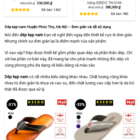
hãng KEEDO TN-5144
Giá
Giá
480,000
₫
290,000
₫
gốc
hiện
Giá
Giá
860,000
₫
580,000
₫
là:
tại
Đã bán
1462
gốc
hiện
480,000 ₫.
là:
là:
tại
Đã bán
982
290,000 ₫.
860,000 ₫.
là:
580,000 ₫.
Dép kẹp nam Huyện Phúc Thọ, Hà Nội
– Đơn giản và dễ sử dụng
Nói đến
dép kẹp nam
bạn sẽ nghĩ đến ngay đến thiết kế cực kì đơn giản.
Nhưng chính sự đơn giản lại là điểm mạnh của sản phẩm.
Vì sao vậy? Dép được thiết kế gồm phần quai dép và phần thân dép. Chỉ
với hai phần cơ bản này, đã mang lại cho phái mạnh những đôi dép vô
cùng phong phú đa dạng về kiểu dáng và màu sắc.
Dép kẹp nam
có rất nhiều kiểu dáng khác nhau. Chất lượng cũng khác
nhau từ đơn giản là nhựa và cao su, đến chất lượng cao cấp hơn là da bò
thật đã được qua xử lý.
-31%
-33%