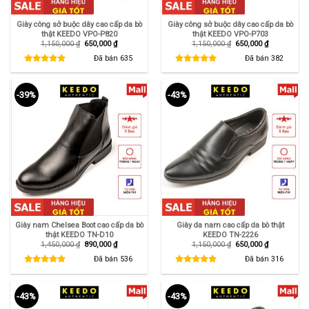
Giày công sở buộc dây cao cấp da bò
Giày công sở buộc dây cao cấp da bò
thật KEEDO VPO-P820
thật KEEDO VPO-P703
Giá
Giá
Giá
Giá
1,150,000
₫
650,000
₫
1,150,000
₫
650,000
₫
gốc
hiện
gốc
hiện
là:
tại
là:
tại
Đã bán
635
Đã bán
382
1,150,000 ₫.
là:
1,150,000 ₫.
là:
650,000 ₫.
650,000 ₫.
-39%
-43%
Giày nam Chelsea Boot cao cấp da bò
Giày da nam cao cấp da bò thật
thật KEEDO TN-D10
KEEDO TN-2226
Giá
Giá
Giá
Giá
1,450,000
₫
890,000
₫
1,150,000
₫
650,000
₫
gốc
hiện
gốc
hiện
là:
tại
là:
tại
Đã bán
536
Đã bán
316
1,450,000 ₫.
là:
1,150,000 ₫.
là:
890,000 ₫.
650,000 ₫.
-43%
-43%