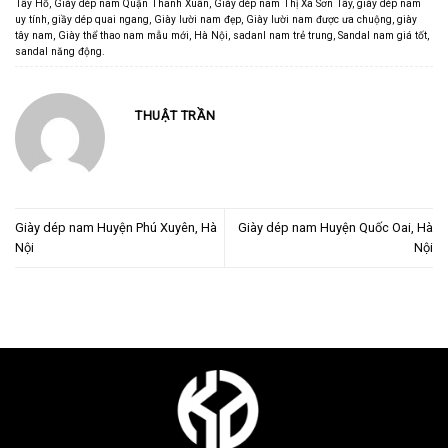
Tây Hồ
,
Giày dép nam Quận Thanh Xuân
,
Giày dép nam Thị Xã Sơn Tây
,
giày dép nam
uy tính
,
giầy dép quai ngang
,
Giày lười nam đẹp
,
Giày lười nam được ưa chuộng
,
giày
tây nam
,
Giày thể thao nam mẫu mới
,
Hà Nội
,
sadanl nam trẻ trung
,
Sandal nam giá tốt
,
sandal năng động
.
THUẬT TRẦN
Giày dép nam Huyện Phú Xuyên, Hà
Giày dép nam Huyện Quốc Oai, Hà
Nội
Nội