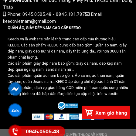
Showroom:
98 Tôn Đức Thắng, P Mỹ Phú, TP.Cao Lãnh, Đồng
Tháp
Phone: 0945.0505.48 - 0845.181.787
Email:
keedovietnam@gmail.com
QUẦN ÁO, GIÀY DÉP NAM CAO CẤP KEEDO
Keedo.vn là website bán lẻ thời trang cao cấp của thương hiệu
KEEDO. Các sản phẩm KEEDO cung cấp bao gồm: Quần áo nam, giày
dép nam, giày dép nữ, ví da nam, dây thắt lưng da.. với hơn 3000 sản
phẩm chất lượng.
Các sản phẩm giày dép nam bao gồm: Giày da nam, dép kẹp nam,
dép quai ngang nam, sandal nam nữ...
Các sản phẩm quần áo nam bao gồm: Áo sơ mi, áo thun nam, quần
tây nam, quần Jeans nam... KEEDO áp dụng chế độ bảo hành 01 năm
cho sản phẩm, dịch vụ giao hàng COD miễn phí toàn quốc cùng nhiều
chương trình ưu đãi hấp dẫn được liên tục cập nhật trên website.
0945.0505.48
Copyright 2026 ©
BẢN QUYỀN THUỘC VỀ KEEDO