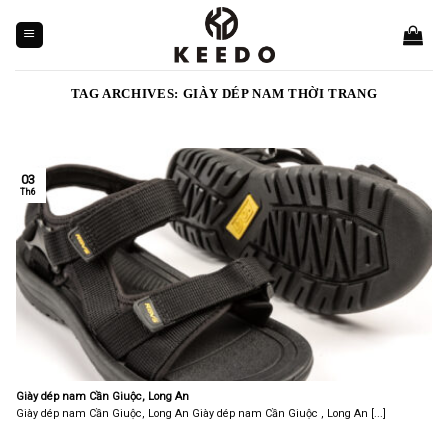
Skip
to
content
TAG ARCHIVES:
GIÀY DÉP NAM THỜI TRANG
03
Th6
Giày dép nam Cần Giuộc, Long An
Giày dép nam Cần Giuộc, Long An Giày dép nam Cần Giuộc , Long An [...]