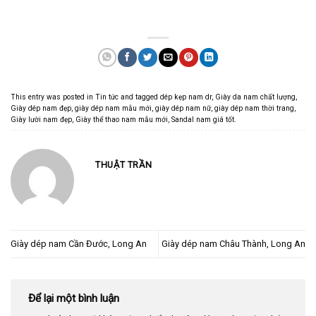
This entry was posted in
Tin tức
and tagged
dép kẹp nam dr
,
Giày da nam chất lượng
,
Giày dép nam đẹp
,
giày dép nam mẫu mới
,
giày dép nam nữ
,
giày dép nam thời trang
,
Giày lười nam đẹp
,
Giày thể thao nam mẫu mới
,
Sandal nam giá tốt
.
THUẬT TRẦN
Giày dép nam Cần Đước, Long An
Giày dép nam Châu Thành, Long An
Để lại một bình luận