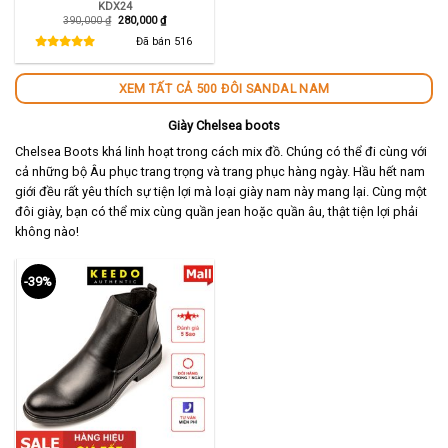
KDX24
Giá
Giá
390,000
₫
280,000
₫
gốc
hiện
là:
tại
Đã bán
516
390,000 ₫.
là:
280,000 ₫.
XEM TẤT CẢ 500 ĐÔI SANDAL NAM
Giày Chelsea boots
Chelsea Boots khá linh hoạt trong cách mix đồ. Chúng có thể đi cùng với
cả những bộ Âu phục trang trọng và trang phục hàng ngày. Hầu hết nam
giới đều rất yêu thích sự tiện lợi mà loại giày nam này mang lại. Cùng một
đôi giày, bạn có thể mix cùng quần jean hoặc quần âu, thật tiện lợi phải
không nào!
-39%