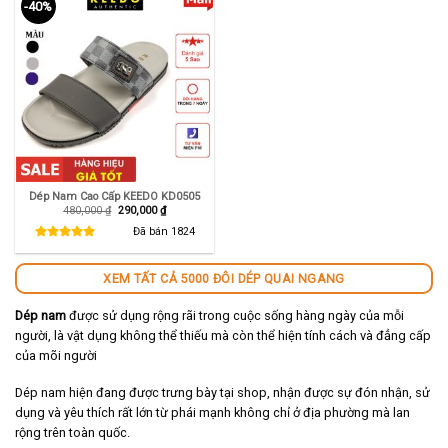
-40%
Dép Nam Cao Cấp KEEDO KD0505
Giá
Giá
480,000
₫
290,000
₫
gốc
hiện
là:
tại
Đã bán
1824
480,000 ₫.
là:
290,000 ₫.
XEM TẤT CẢ 5000 ĐÔI DÉP QUAI NGANG
Dép nam
được sử dụng rộng rãi trong cuộc sống hàng ngày của mỗi
người, là vật dụng không thể thiếu mà còn thể hiện tính cách và đẳng cấp
của mõi người
Dép nam hiện đang được trưng bày tại shop, nhận được sự đón nhận, sử
dụng và yêu thích rất lớn từ phái mạnh không chỉ ở địa phường mà lan
rộng trên toàn quốc.