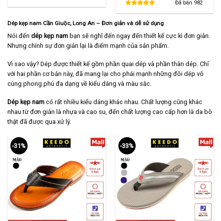
480,000 ₫.
là:
là:
tại
Đã bán
982
290,000 ₫.
860,000 ₫.
là:
580,000 ₫.
Dép kẹp nam Cần Giuộc
, Long An
– Đơn giản và dễ sử dụng
Nói đến
dép kẹp nam
bạn sẽ nghĩ đến ngay đến thiết kế cực kì đơn giản.
Nhưng chính sự đơn giản lại là điểm mạnh của sản phẩm.
Vì sao vậy? Dép được thiết kế gồm phần quai dép và phần thân dép. Chỉ
với hai phần cơ bản này, đã mang lại cho phái mạnh những đôi dép vô
cùng phong phú đa dạng về kiểu dáng và màu sắc.
Dép kẹp nam
có rất nhiều kiểu dáng khác nhau. Chất lượng cũng khác
nhau từ đơn giản là nhựa và cao su, đến chất lượng cao cấp hơn là da bò
thật đã được qua xử lý.
-31%
-33%