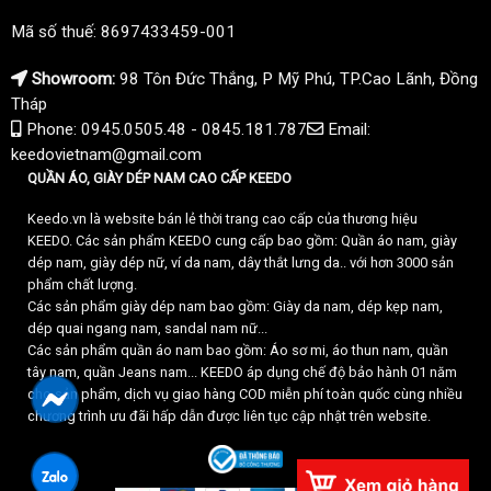
Mã số thuế: 8697433459-001
Showroom:
98 Tôn Đức Thắng, P Mỹ Phú, TP.Cao Lãnh, Đồng
Tháp
Phone: 0945.0505.48 - 0845.181.787
Email:
keedovietnam@gmail.com
QUẦN ÁO, GIÀY DÉP NAM CAO CẤP KEEDO
Keedo.vn là website bán lẻ thời trang cao cấp của thương hiệu
KEEDO. Các sản phẩm KEEDO cung cấp bao gồm: Quần áo nam, giày
dép nam, giày dép nữ, ví da nam, dây thắt lưng da.. với hơn 3000 sản
phẩm chất lượng.
Các sản phẩm giày dép nam bao gồm: Giày da nam, dép kẹp nam,
dép quai ngang nam, sandal nam nữ...
Các sản phẩm quần áo nam bao gồm: Áo sơ mi, áo thun nam, quần
tây nam, quần Jeans nam... KEEDO áp dụng chế độ bảo hành 01 năm
cho sản phẩm, dịch vụ giao hàng COD miễn phí toàn quốc cùng nhiều
chương trình ưu đãi hấp dẫn được liên tục cập nhật trên website.