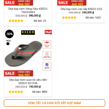
Dép kẹp nam hàng hiệu KEEDO
Dép kẹp nam cao cấp KEEDO D25
TNG3558-4
Giá
Giá
360,000
₫
240,000
₫
gốc
hiện
Giá
Giá
550,000
₫
380,000
₫
là:
tại
Đã bán
1623
gốc
hiện
360,000 ₫.
là:
là:
tại
Đã bán
25
240,000 ₫.
550,000 ₫.
là:
380,000 ₫.
-50%
Dép kẹp nam quai dù siêu bền
KEEDO KD1396
Giá
Giá
280,000
₫
140,000
₫
gốc
hiện
là:
tại
Đã bán
4852
280,000 ₫.
là:
140,000 ₫.
XEM TẤT CẢ 3000 ĐÔI DÉP KẸP NAM