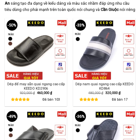
An
sáng tạo đa dạng về kiểu dáng và màu sắc nhầm đáp ứng nhu cầu
tiêu dùng cho phái mạnh trên toàn quốc nói chung và
Cần Giuộc
nói riêng
-50%
-33%
Dép đế may sẵn quai ngang cao cấp
Dép nam quai ngang cao cấp KEEDO
KEEDO KD2906
KD864
Giá
Giá
Giá
Giá
920,000
₫
460,000
₫
480,000
₫
320,000
₫
gốc
hiện
gốc
hiện
là:
tại
là:
tại
Đã bán
103
Đã bán
17
920,000 ₫.
là:
480,000 ₫.
là:
460,000 ₫.
320,000 ₫.
-49%
-36%