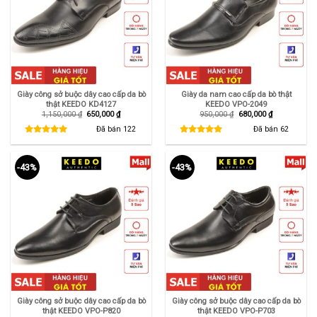
Giày công sở buộc dây cao cấp da bò
Giày da nam cao cấp da bò thật
thật KEEDO KD4127
KEEDO VPO-2049
Giá
Giá
Giá
Giá
1,150,000
₫
650,000
₫
950,000
₫
680,000
₫
gốc
hiện
gốc
hiện
là:
tại
là:
tại
Đã bán
122
Đã bán
62
1,150,000 ₫.
là:
950,000 ₫.
là:
650,000 ₫.
680,000 ₫.
-43%
-43%
Giày công sở buộc dây cao cấp da bò
Giày công sở buộc dây cao cấp da bò
thật KEEDO VPO-P820
thật KEEDO VPO-P703