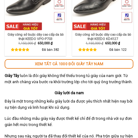
Giày công sở buộc dây cao cấp da bò
Giày công sở buộc dây cao cấp da bò
thật KEEDO VPO-P703
thật KEEDO KD4127
Giá
Giá
Giá
Giá
1,150,000
₫
650,000
₫
1,150,000
₫
650,000
₫
gốc
hiện
gốc
hiện
là:
tại
là:
tại
Đã bán
382
Đã bán
122
1,150,000 ₫.
là:
1,150,000 ₫.
là:
650,000 ₫.
650,000 ₫.
XEM TẤT CẢ 1000 ĐÔI GIÀY TÂY NAM
Giày Tây
luôn là đôi giày không thể thiếu trong tủ giày của nam giới. Từ
một anh chàng vừa bước ra khỏi trường lớp cho tới quý ông trưởng thành.
Giày lười da nam
Đây là một trong những kiểu giày lười da được yêu thích nhất hiện nay bởi
sự tiện dụng và linh hoạt khi sử dụng.
Lúc đầu những mẫu giày này được thiết kế chỉ để đi trong nhà với sự đơn
giản hết mức trong thiết kế.
Nhưng sau này, người ta đã thay đổi thiết kế của nó. Pha trộn giữa sự hiện