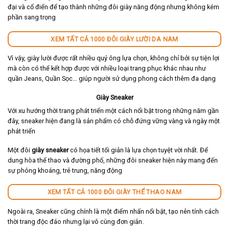
đại và cổ điển để tạo thành những đôi giày năng động nhưng không kém
phần sang trọng
XEM TẤT CẢ 1000 ĐÔI GIÀY LƯỜI DA NAM
Vì vậy, giày lười được rất nhiều quý ông lựa chọn, không chỉ bởi sự tiện lợi
mà còn có thể kết hợp được với nhiều loại trang phục khác nhau như
quần Jeans, Quần Sọc… giúp người sử dụng phong cách thêm đa dạng
Giày Sneaker
Với xu hướng thời trang phát triển một cách nổi bật trong những năm gần
đây, sneaker hiện đang là sản phẩm có chỗ đứng vững vàng và ngày một
phát triển
Một đôi
giày sneaker
có họa tiết tối giản là lựa chọn tuyệt vời nhất. Để
dung hòa thể thao và đường phố, những đôi sneaker hiện này mang đến
sự phóng khoáng, trẻ trung, năng động
XEM TẤT CẢ 1000 ĐÔI GIÀY THỂ THAO NAM
Ngoài ra, Sneaker cũng chính là một điểm nhấn nổi bật, tạo nên tính cách
thời trang độc đáo nhưng lại vô cùng đơn giản.