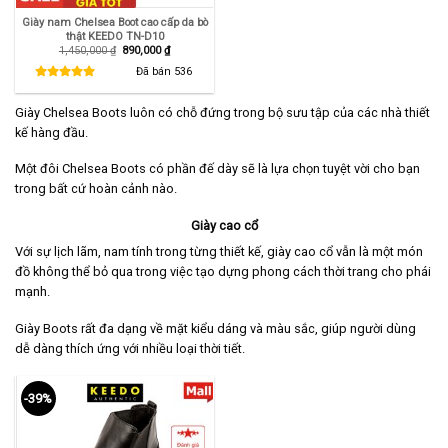
Giày nam Chelsea Boot cao cấp da bò
thật KEEDO TN-D10
Giá
Giá
1,450,000
₫
890,000
₫
gốc
hiện
là:
tại
Đã bán
536
1,450,000 ₫.
là:
890,000 ₫.
Giày Chelsea Boots luôn có chỗ đứng trong bộ sưu tập của các nhà thiết
kế hàng đầu.
Một đôi Chelsea Boots có phần đế dày sẽ là lựa chọn tuyệt vời cho bạn
trong bất cứ hoàn cảnh nào.
Giày cao cổ
Với sự lịch lãm, nam tính trong từng thiết kế, giày cao cổ vẫn là một món
đồ không thể bỏ qua trong việc tạo dựng phong cách thời trang cho phái
mạnh.
Giày Boots rất đa dạng về mặt kiểu dáng và màu sắc, giúp người dùng
dễ dàng thích ứng với nhiều loại thời tiết.
-39%