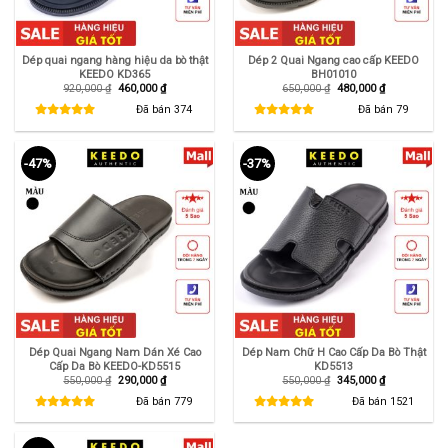
Dép quai ngang hàng hiệu da bò thật
Dép 2 Quai Ngang cao cấp KEEDO
KEEDO KD365
BH01010
Giá
Giá
Giá
Giá
920,000
₫
460,000
₫
650,000
₫
480,000
₫
gốc
hiện
gốc
hiện
là:
tại
là:
tại
Đã bán
374
Đã bán
79
920,000 ₫.
là:
650,000 ₫.
là:
460,000 ₫.
480,000 ₫.
-47%
-37%
Dép Quai Ngang Nam Dán Xé Cao
Dép Nam Chữ H Cao Cấp Da Bò Thật
Cấp Da Bò KEEDO-KD5515
KD5513
Giá
Giá
Giá
Giá
550,000
₫
290,000
₫
550,000
₫
345,000
₫
gốc
hiện
gốc
hiện
là:
tại
là:
tại
Đã bán
779
Đã bán
1521
550,000 ₫.
là:
550,000 ₫.
là:
290,000 ₫.
345,000 ₫.