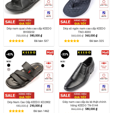
Dép nam quai chéo cao cấp KEEDO
Dép xỏ ngón nam cao cấp KEEDO
BH00202
TNO-4030
Giá
Giá
Giá
Giá
750,000
₫
380,000
₫
560,000
₫
360,000
₫
gốc
hiện
gốc
hiện
là:
tại
là:
tại
Đã bán
537
Đã bán
325
750,000 ₫.
là:
560,000 ₫.
là:
380,000 ₫.
360,000 ₫.
-40%
-33%
Giày nam cao cấp da bò thật chính
Dép Nam Cao Cấp KEEDO KD2802
hãng KEEDO TN-5144
Giá
Giá
480,000
₫
290,000
₫
gốc
hiện
Giá
Giá
860,000
₫
580,000
₫
là:
tại
Đã bán
1462
gốc
hiện