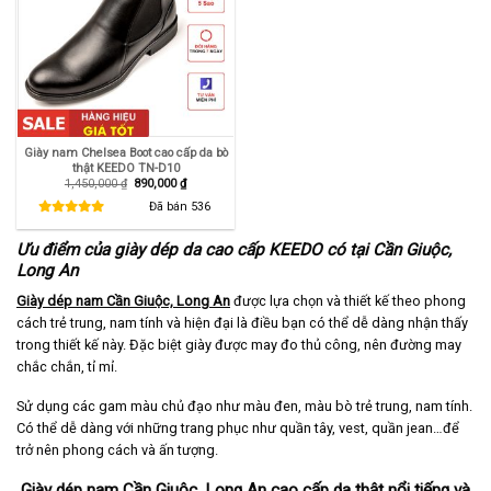
Giày nam Chelsea Boot cao cấp da bò
thật KEEDO TN-D10
Giá
Giá
1,450,000
₫
890,000
₫
gốc
hiện
là:
tại
Đã bán
536
1,450,000 ₫.
là:
890,000 ₫.
Ưu điểm của giày dép da cao cấp KEEDO có tại Cần Giuộc,
Long An
Giày dép nam Cần Giuộc, Long An
được lựa chọn và thiết kế theo phong
cách trẻ trung, nam tính và hiện đại là điều bạn có thể dễ dàng nhận thấy
trong thiết kế này. Đặc biệt giày được may đo thủ công, nên đường may
chắc chắn, tỉ mỉ.
Sử dụng các gam màu chủ đạo như màu đen, màu bò trẻ trung, nam tính.
Có thể dễ dàng với những trang phục như quần tây, vest, quần jean…để
trở nên phong cách và ấn tượng.
Giày dép nam Cần Giuộc, Long An cao cấp da thật nổi tiếng và