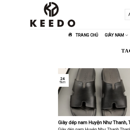
Skip
to
content
TRANG CHỦ
GIÀY NAM
TA
24
Th11
Giày dép nam Huyện Như Thanh, 
Hóa
Giày dép nam Huyện Như Thanh,Than