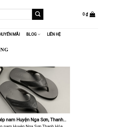
0
₫
HUYẾN MÃI
BLOG
LIÊN HỆ
ỘNG
dép nam Huyện Nga Sơn, Thanh
ép nam Huyện Nga Sơn,Thanh Hóa