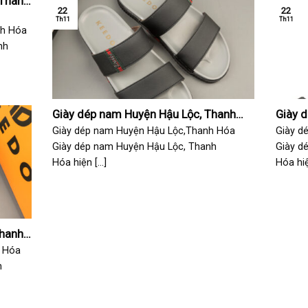
 Thanh
22
22
Th11
Th11
nh Hóa
nh
Giày dép nam Huyện Hậu Lộc, Thanh
Giày 
Hóa
Hóa
Giày dép nam Huyện Hậu Lộc,Thanh Hóa
Giày d
Giày dép nam Huyện Hậu Lộc, Thanh
Giày d
Hóa hiện [...]
Hóa hiện
Thanh
 Hóa
h