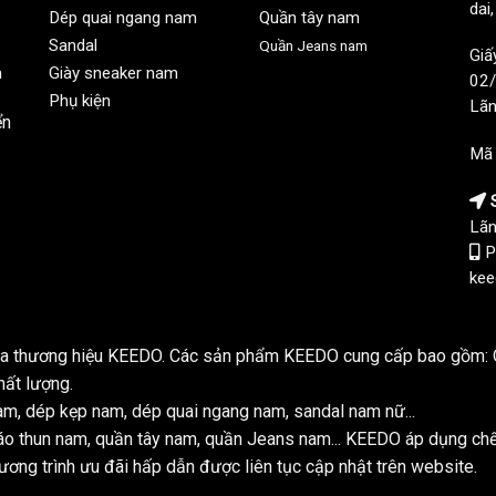
dai
Dép quai ngang nam
Quần tây nam
Sandal
Quần Jeans nam
Giấ
n
Giày sneaker nam
02/
Phụ kiện
Lãn
ển
Mã
S
Lãn
P
kee
của thương hiệu KEEDO. Các sản phẩm KEEDO cung cấp bao gồm: Q
hất lượng.
m, dép kẹp nam, dép quai ngang nam, sandal nam nữ...
o thun nam, quần tây nam, quần Jeans nam... KEEDO áp dụng ch
ơng trình ưu đãi hấp dẫn được liên tục cập nhật trên website.