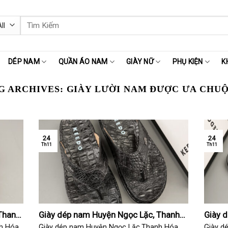
Tìm
kiếm:
DÉP NAM
QUẦN ÁO NAM
GIÀY NỮ
PHỤ KIỆN
K
G ARCHIVES:
GIÀY LƯỜI NAM ĐƯỢC ƯA CHU
24
24
Th11
Th11
Thanh
Giày dép nam Huyện Ngọc Lặc, Thanh
Giày 
Hóa
Hóa
h Hóa
Giày dép nam Huyện Ngọc Lặc,Thanh Hóa
Giày d