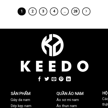
1
2
3
4
…
28
HỘ
SẢN PHẨM
QUẦN ÁO NAM
Các
Giày da nam
Áo sơ mi nam
thậ
Dép kẹp nam
Áo thun nam