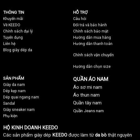
THÔNG TIN
HỖ TRỢ
Khuyến mãi
C
âu hỏi
Về KEEDO
Đổi trả và bảo hành
Chính sách đại lý
Chính sách bảo mật
Tuyển dụng
Hướng dẫn mua hàng
Liên hệ
Hướng dẫn thanh toán
Blog giày dép da
Chính sách vận chuyển
Hướng dẫn chọn size
SẢN PHẨM
QUẦN ÁO NAM
Giày da nam
Áo sơ mi nam
Dép kẹp nam
Áo thun nam
Dép quai ngang nam
Quần tây nam
Sandal
Giày sneaker nam
Quần Jeans nam
Phụ kiện
HỘ KINH DOANH KEEDO
Các sản phẩm giày dép
KEEDO
được làm từ
da bò
thật nguyên