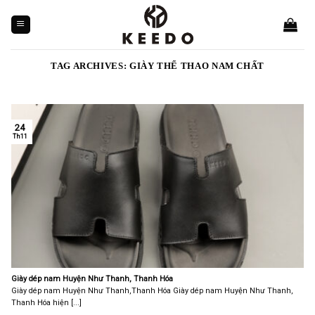
Skip
to
content
TAG ARCHIVES:
GIÀY THỂ THAO NAM CHẤT
24
Th11
Giày dép nam Huyện Như Thanh, Thanh Hóa
Giày dép nam Huyện Như Thanh,Thanh Hóa Giày dép nam Huyện Như Thanh,
Thanh Hóa hiện [...]