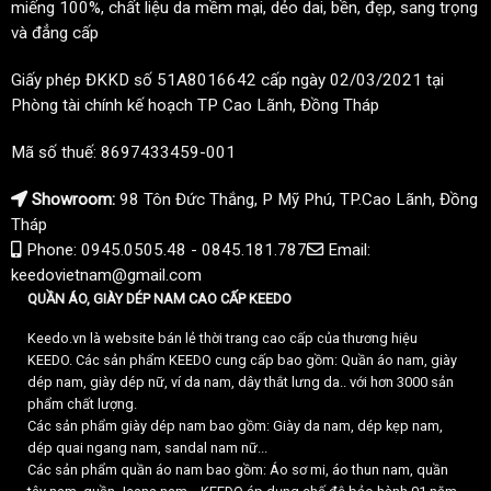
miếng 100%, chất liệu da mềm mại, dẻo dai, bền, đẹp, sang trọng
và đẳng cấp
Giấy phép ĐKKD số 51A8016642 cấp ngày 02/03/2021 tại
Phòng tài chính kế hoạch TP Cao Lãnh, Đồng Tháp
Mã số thuế: 8697433459-001
Showroom:
98 Tôn Đức Thắng, P Mỹ Phú, TP.Cao Lãnh, Đồng
Tháp
Phone: 0945.0505.48 - 0845.181.787
Email:
keedovietnam@gmail.com
QUẦN ÁO, GIÀY DÉP NAM CAO CẤP KEEDO
Keedo.vn là website bán lẻ thời trang cao cấp của thương hiệu
KEEDO. Các sản phẩm KEEDO cung cấp bao gồm: Quần áo nam, giày
dép nam, giày dép nữ, ví da nam, dây thắt lưng da.. với hơn 3000 sản
phẩm chất lượng.
Các sản phẩm giày dép nam bao gồm: Giày da nam, dép kẹp nam,
dép quai ngang nam, sandal nam nữ...
Các sản phẩm quần áo nam bao gồm: Áo sơ mi, áo thun nam, quần