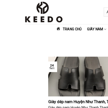
Skip
to
content
TRANG CHỦ
GIÀY NAM
24
Th11
Giày dép nam Huyện Như Thanh, 
Hóa
Giày dép nam Huyện Như Thanh,Than