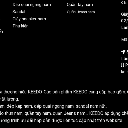
dai
Dép quai ngang nam
Quần tây nam
Sandal
Quần Jeans nam
Giấ
n
Giày sneaker nam
02/
Phụ kiện
Lãn
ển
Mã
S
Lãn
P
kee
của thương hiệu KEEDO. Các sản phẩm KEEDO cung cấp bao gồm: Q
hất lượng.
m, dép kẹp nam, dép quai ngang nam, sandal nam nữ...
o thun nam, quần tây nam, quần Jeans nam... KEEDO áp dụng ch
ơng trình ưu đãi hấp dẫn được liên tục cập nhật trên website.