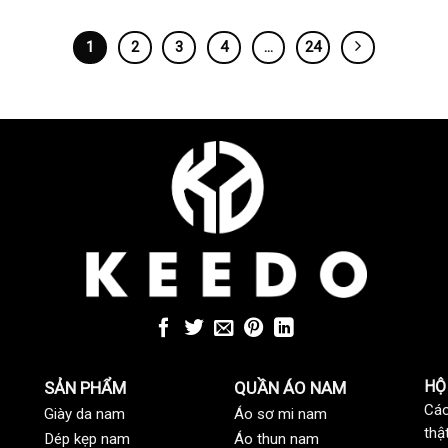
1
2
3
4
…
24
HỘ
SẢN PHẨM
QUẦN ÁO NAM
Các
Giày da nam
Áo sơ mi nam
thậ
Dép kẹp nam
Áo thun nam