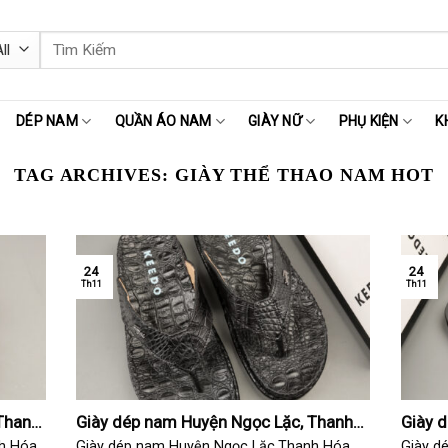
Tìm
kiếm:
DÉP NAM
QUẦN ÁO NAM
GIÀY NỮ
PHỤ KIỆN
K
TAG ARCHIVES:
GIÀY THỂ THAO NAM HOT
24
24
Th11
Th11
Thanh
Giày dép nam Huyện Ngọc Lặc, Thanh
Giày 
Hóa
Hóa
h Hóa
Giày dép nam Huyện Ngọc Lặc,Thanh Hóa
Giày d