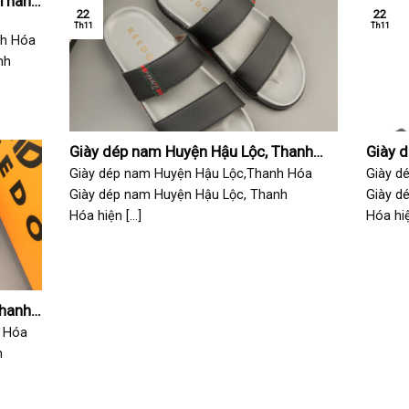
 Thanh
22
22
Th11
Th11
nh Hóa
nh
Giày dép nam Huyện Hậu Lộc, Thanh
Giày 
Hóa
Hóa
Giày dép nam Huyện Hậu Lộc,Thanh Hóa
Giày d
Giày dép nam Huyện Hậu Lộc, Thanh
Giày d
Hóa hiện [...]
Hóa hiện
Thanh
 Hóa
h