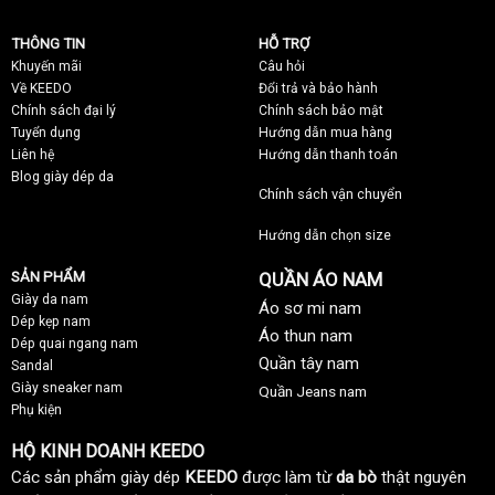
THÔNG TIN
HỖ TRỢ
Khuyến mãi
C
âu hỏi
Về KEEDO
Đổi trả và bảo hành
Chính sách đại lý
Chính sách bảo mật
Tuyển dụng
Hướng dẫn mua hàng
Liên hệ
Hướng dẫn thanh toán
Blog giày dép da
Chính sách vận chuyển
Hướng dẫn chọn size
SẢN PHẨM
QUẦN ÁO NAM
Giày da nam
Áo sơ mi nam
Dép kẹp nam
Áo thun nam
Dép quai ngang nam
Quần tây nam
Sandal
Giày sneaker nam
Quần Jeans nam
Phụ kiện
HỘ KINH DOANH KEEDO
Các sản phẩm giày dép
KEEDO
được làm từ
da bò
thật nguyên