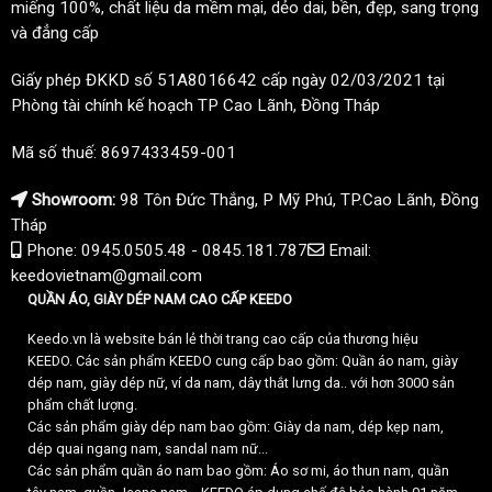
miếng 100%, chất liệu da mềm mại, dẻo dai, bền, đẹp, sang trọng
và đẳng cấp
Giấy phép ĐKKD số 51A8016642 cấp ngày 02/03/2021 tại
Phòng tài chính kế hoạch TP Cao Lãnh, Đồng Tháp
Mã số thuế: 8697433459-001
Showroom:
98 Tôn Đức Thắng, P Mỹ Phú, TP.Cao Lãnh, Đồng
Tháp
Phone: 0945.0505.48 - 0845.181.787
Email:
keedovietnam@gmail.com
QUẦN ÁO, GIÀY DÉP NAM CAO CẤP KEEDO
Keedo.vn là website bán lẻ thời trang cao cấp của thương hiệu
KEEDO. Các sản phẩm KEEDO cung cấp bao gồm: Quần áo nam, giày
dép nam, giày dép nữ, ví da nam, dây thắt lưng da.. với hơn 3000 sản
phẩm chất lượng.
Các sản phẩm giày dép nam bao gồm: Giày da nam, dép kẹp nam,
dép quai ngang nam, sandal nam nữ...
Các sản phẩm quần áo nam bao gồm: Áo sơ mi, áo thun nam, quần