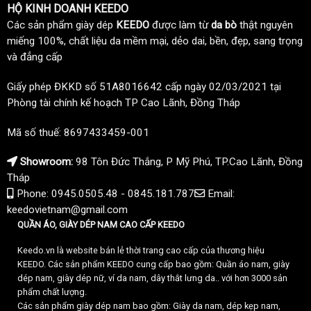
HỘ KINH DOANH KEEDO
Các sản phẩm giày dép
KEEDO
được làm từ
da bò
thật nguyên
miếng 100%, chất liệu da mềm mại, dẻo dai, bền, đẹp, sang trọng
và đẳng cấp
Giấy phép ĐKKD số 51A8016642 cấp ngày 02/03/2021 tại
Phòng tài chính kế hoạch TP Cao Lãnh, Đồng Tháp
Mã số thuế: 8697433459-001
Showroom:
98 Tôn Đức Thắng, P Mỹ Phú, TP.Cao Lãnh, Đồng
Tháp
Phone: 0945.0505.48 - 0845.181.787
Email:
keedovietnam@gmail.com
QUẦN ÁO, GIÀY DÉP NAM CAO CẤP KEEDO
Keedo.vn là website bán lẻ thời trang cao cấp của thương hiệu
KEEDO. Các sản phẩm KEEDO cung cấp bao gồm: Quần áo nam, giày
dép nam, giày dép nữ, ví da nam, dây thắt lưng da.. với hơn 3000 sản
phẩm chất lượng.
Các sản phẩm giày dép nam bao gồm: Giày da nam, dép kẹp nam,