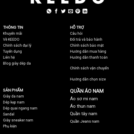
THÔNG TIN
HỖ TRỢ
Khuyến mãi
C
âu hỏi
Về KEEDO
Đổi trả và bảo hành
Chính sách đại lý
Chính sách bảo mật
Tuyển dụng
Hướng dẫn mua hàng
Liên hệ
Hướng dẫn thanh toán
Blog giày dép da
Chính sách vận chuyển
Hướng dẫn chọn size
SẢN PHẨM
QUẦN ÁO NAM
Giày da nam
Áo sơ mi nam
Dép kẹp nam
Áo thun nam
Dép quai ngang nam
Quần tây nam
Sandal
Giày sneaker nam
Quần Jeans nam
Phụ kiện