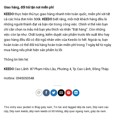
Giao hàng, đổi trả tận nơi miễn phí
KEEDO
thực hiện thủ tục giao hàng nhanh trên toàn quốc, miễn phí với tất
cả các hóa đơn trên 500k.
KEEDO
biết rằng, mỗi một khách hàng đều là
những người thành đạt và bận rộn trong công việc. Chính vì thế nên bạn
chỉ cần chọn ra mẫu mã bạn yêu thích và nhấn “Đặt hàng”. Còn những
việc còn lại như. Chất lượng, kiểm duyệt sản phẩm trước khi xuất kho hay
giao hàng đều đã có đội ngũ nhân viên của Keedo lo hết. Ngoài ra, bạn
hoàn toàn có thể đổi trả hàng hoàn toàn miễn phí trong 7 ngày kể từ ngày
mua hàng nếu phát hiện sản phẩm bị lỗi.
Thông tin liên hệ:
KEEDO
Cao Lãnh: 87 Phạm Hữu Lầu, Phường 4, Tp Cao Lãnh, Đồng Tháp.
Hotline: 0945050548
This entry was posted in
Blog giày nam
,
Tin tức
and tagged
dép da nam
,
Dép nam cao
cấp
,
Dép nam keedo
,
dép nam keedo có tốt không
,
dép quai ngang nam
,
giày da nam
.