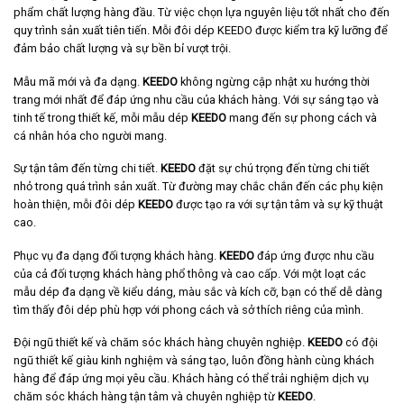
phẩm chất lượng hàng đầu. Từ việc chọn lựa nguyên liệu tốt nhất cho đến
quy trình sản xuất tiên tiến. Mỗi đôi dép KEEDO được kiểm tra kỹ lưỡng để
đảm bảo chất lượng và sự bền bỉ vượt trội.
Mẫu mã mới và đa dạng.
KEEDO
không ngừng cập nhật xu hướng thời
trang mới nhất để đáp ứng nhu cầu của khách hàng. Với sự sáng tạo và
tinh tế trong thiết kế, mỗi mẫu dép
KEEDO
mang đến sự phong cách và
cá nhân hóa cho người mang.
Sự tận tâm đến từng chi tiết.
KEEDO
đặt sự chú trọng đến từng chi tiết
nhỏ trong quá trình sản xuất. Từ đường may chắc chắn đến các phụ kiện
hoàn thiện, mỗi đôi dép
KEEDO
được tạo ra với sự tận tâm và sự kỹ thuật
cao.
Phục vụ đa dạng đối tượng khách hàng.
KEEDO
đáp ứng được nhu cầu
của cả đối tượng khách hàng phổ thông và cao cấp. Với một loạt các
mẫu dép đa dạng về kiểu dáng, màu sắc và kích cỡ, bạn có thể dễ dàng
tìm thấy đôi dép phù hợp với phong cách và sở thích riêng của mình.
Đội ngũ thiết kế và chăm sóc khách hàng chuyên nghiệp.
KEEDO
có đội
ngũ thiết kế giàu kinh nghiệm và sáng tạo, luôn đồng hành cùng khách
hàng để đáp ứng mọi yêu cầu. Khách hàng có thể trải nghiệm dịch vụ
chăm sóc khách hàng tận tâm và chuyên nghiệp từ
KEEDO
.