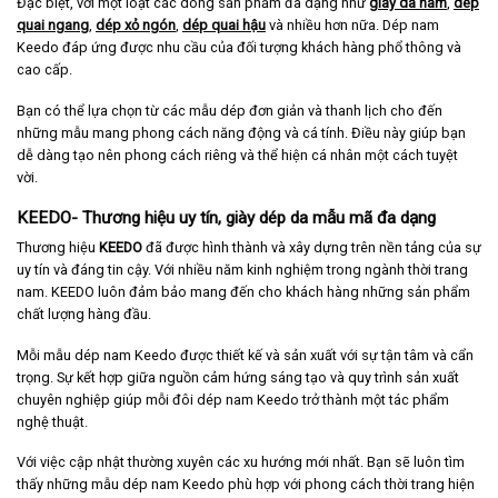
Đặc biệt, với một loạt các dòng sản phẩm đa dạng như
giày da nam
,
dép
quai ngang
,
dép xỏ ngón
,
dép quai hậu
và nhiều hơn nữa. Dép nam
Keedo đáp ứng được nhu cầu của đối tượng khách hàng phổ thông và
cao cấp.
Bạn có thể lựa chọn từ các mẫu dép đơn giản và thanh lịch cho đến
những mẫu mang phong cách năng động và cá tính. Điều này giúp bạn
dễ dàng tạo nên phong cách riêng và thể hiện cá nhân một cách tuyệt
vời.
KEEDO- Thương hiệu uy tín, giày dép da mẫu mã đa dạng
Thương hiệu
KEEDO
đã được hình thành và xây dựng trên nền tảng của sự
uy tín và đáng tin cậy. Với nhiều năm kinh nghiệm trong ngành thời trang
nam. KEEDO luôn đảm bảo mang đến cho khách hàng những sản phẩm
chất lượng hàng đầu.
Mỗi mẫu dép nam Keedo được thiết kế và sản xuất với sự tận tâm và cẩn
trọng. Sự kết hợp giữa nguồn cảm hứng sáng tạo và quy trình sản xuất
chuyên nghiệp giúp mỗi đôi dép nam Keedo trở thành một tác phẩm
nghệ thuật.
Với việc cập nhật thường xuyên các xu hướng mới nhất. Bạn sẽ luôn tìm
thấy những mẫu dép nam Keedo phù hợp với phong cách thời trang hiện