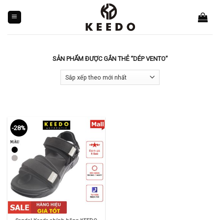
Skip
to
content
SẢN PHẨM ĐƯỢC GẮN THẺ “DÉP VENTO”
-28%