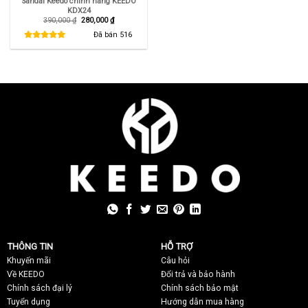
Sandal Keedo chính hãng KEEDO
KDX24
Giá
Giá
390,000
₫
280,000
₫
gốc
hiện
là:
tại
Đã bán
516
390,000 ₫.
là:
280,000 ₫.
THÔNG TIN
HỖ TRỢ
Khuyến mãi
C
âu hỏi
Về KEEDO
Đổi trả và bảo hành
Chính sách đại lý
Chính sách bảo mật
Tuyển dụng
Hướng dẫn mua hàng