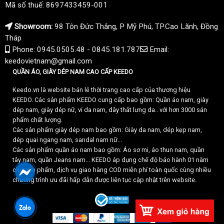
Mã số thuế: 8697433459-001
Showroom:
98 Tôn Đức Thắng, P Mỹ Phú, TP.Cao Lãnh, Đồng
Tháp
Phone: 0945.0505.48 - 0845.181.787
Email:
keedovietnam@gmail.com
QUẦN ÁO, GIÀY DÉP NAM CAO CẤP KEEDO
Keedo.vn là website bán lẻ thời trang cao cấp của thương hiệu
KEEDO. Các sản phẩm KEEDO cung cấp bao gồm: Quần áo nam, giày
dép nam, giày dép nữ, ví da nam, dây thắt lưng da.. với hơn 3000 sản
phẩm chất lượng.
Các sản phẩm giày dép nam bao gồm: Giày da nam, dép kẹp nam,
dép quai ngang nam, sandal nam nữ...
Các sản phẩm quần áo nam bao gồm: Áo sơ mi, áo thun nam, quần
tây nam, quần Jeans nam... KEEDO áp dụng chế độ bảo hành 01 năm
cho sản phẩm, dịch vụ giao hàng COD miễn phí toàn quốc cùng nhiều
chương trình ưu đãi hấp dẫn được liên tục cập nhật trên website.