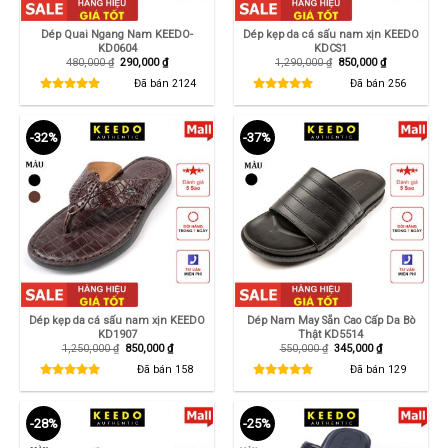
Dép Quai Ngang Nam KEEDO-
Dép kẹp da cá sấu nam xịn KEEDO
KD0604
KDCS1
Giá
Giá
Giá
Giá
480,000
₫
290,000
₫
1,290,000
₫
850,000
₫
gốc
hiện
gốc
hiện
là:
tại
là:
tại
Đã bán
2124
Đã bán
256
480,000 ₫.
là:
1,290,000 ₫.
là:
290,000 ₫.
850,000 ₫.
-32%
-37%
Dép kẹp da cá sấu nam xịn KEEDO
Dép Nam May Sẵn Cao Cấp Da Bò
KD1907
Thật KD5514
Giá
Giá
Giá
Giá
1,250,000
₫
850,000
₫
550,000
₫
345,000
₫
gốc
hiện
gốc
hiện
là:
tại
là:
tại
Đã bán
158
Đã bán
129
1,250,000 ₫.
là:
550,000 ₫.
là:
850,000 ₫.
345,000 ₫.
-28%
-25%