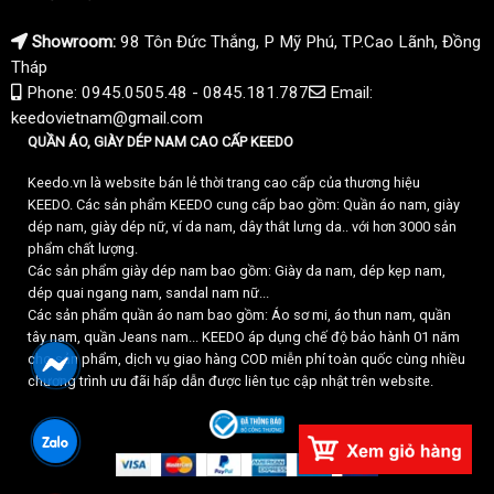
Showroom:
98 Tôn Đức Thắng, P Mỹ Phú, TP.Cao Lãnh, Đồng
Tháp
Phone: 0945.0505.48 - 0845.181.787
Email:
keedovietnam@gmail.com
QUẦN ÁO, GIÀY DÉP NAM CAO CẤP KEEDO
Keedo.vn là website bán lẻ thời trang cao cấp của thương hiệu
KEEDO. Các sản phẩm KEEDO cung cấp bao gồm: Quần áo nam, giày
dép nam, giày dép nữ, ví da nam, dây thắt lưng da.. với hơn 3000 sản
phẩm chất lượng.
Các sản phẩm giày dép nam bao gồm: Giày da nam, dép kẹp nam,
dép quai ngang nam, sandal nam nữ...
Các sản phẩm quần áo nam bao gồm: Áo sơ mi, áo thun nam, quần
tây nam, quần Jeans nam... KEEDO áp dụng chế độ bảo hành 01 năm
cho sản phẩm, dịch vụ giao hàng COD miễn phí toàn quốc cùng nhiều
chương trình ưu đãi hấp dẫn được liên tục cập nhật trên website.