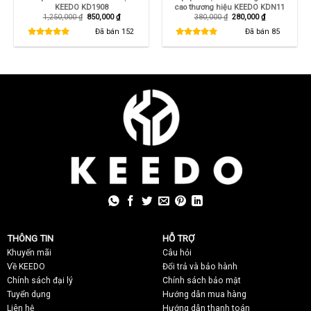
KEEDO KD1908
cao thương hiệu KEEDO KDN11
Giá
Giá
Giá
Giá
1,250,000
₫
850,000
₫
380,000
₫
280,000
₫
gốc
hiện
gốc
hiện
là:
tại
là:
tại
Đã bán
152
Đã bán
85
1,250,000 ₫.
là:
380,000 ₫.
là:
850,000 ₫.
280,000 ₫.
THÔNG TIN
HỖ TRỢ
Khuyến mãi
C
âu hỏi
Về KEEDO
Đổi trả và bảo hành
Chính sách đại lý
Chính sách bảo mật
Tuyển dụng
Hướng dẫn mua hàng
Liên hệ
Hướng dẫn thanh toán