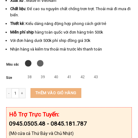
Xuất xứ :
Made in VietNam
Chất liệu:
Đế cao su nguyên chất chống trơn trợt. Thoải mái đi mưa đi
biển.
Thiết kê:
Kiểu dáng năng động hợp phong cách giới trẻ
Miễn phí ship
hàng toàn quốc với đơn hàng trên 500k
Với đơn hàng dưới 500k phí ship đồng giá 30k
Nhận hàng và kiểm tra thoải mái trước khi thanh toán
Màu sắc
38
39
40
41
42
43
Size
Sandal Keedo chính hãng KEEDO KDX24 số lượng
THÊM VÀO GIỎ HÀNG
Hỗ Trợ Trực Tuyến:
0945.0505.48 - 0845.181.787
(Mở cửa cả Thứ Bảy và Chủ Nhật)