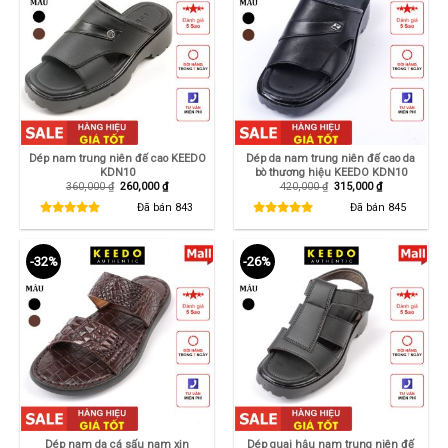
Dép nam trung niên đế cao KEEDO
Dép da nam trung niên đế cao da
KDN10
bò thương hiệu KEEDO KDN10
Giá
Giá
Giá
Giá
360,000
₫
260,000
₫
420,000
₫
315,000
₫
gốc
hiện
gốc
hiện
là:
tại
là:
tại
Đã bán
843
Đã bán
845
360,000 ₫.
là:
420,000 ₫.
là:
260,000 ₫.
315,000 ₫.
-32%
-26%
Dép nam da cá sấu nam xịn
Dép quai hậu nam trung niên đế