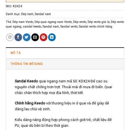
SKU:
KDX24
Danh mục:
Dép nam
,
Sandal nam
Thẻ:
Dép nam Vento
,
Dép quai ngang nam Vento
,
Dép vento
,
Dép vento giá rẻ
,
Dép vento
quai ngang
,
sandal keedo
,
Sandal nam
,
Sandal vento
,
Sandal vento chính hãng
MÔ TẢ
THÔNG TIN BỔ SUNG
Sandal Keedo
quai ngang nam mã Số: KDX24 Đế cao su
nguyên chất chống trơn trợt. Thoải mái đi mưa đi biển. Quai
chắc chắn thích hợp mọi địa hình, thời tiết.
Chính hãng Keedo
với thương hiệu in ở quai và đế giày dễ
dàng lau chùi vệ sinh.
Kiểu dáng năng động hợp phong cách giới trẻ, chất liệu đế
PU, quai dù bền bỉ theo thời gian.