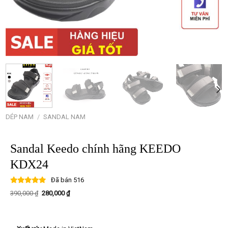
DÉP NAM
/
SANDAL NAM
Sandal Keedo chính hãng KEEDO
KDX24
Đã bán
516
Giá
Giá
390,000
₫
280,000
₫
gốc
hiện
là:
tại
390,000 ₫.
là:
280,000 ₫.