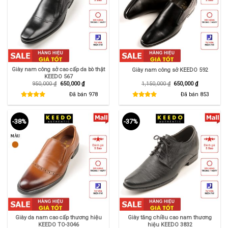
Giày nam công sở cao cấp da bò thật
Giày nam công sở KEEDO 592
KEEDO 567
Giá
Giá
Giá
Giá
950,000
₫
650,000
₫
1,150,000
₫
650,000
₫
gốc
hiện
gốc
hiện
là:
tại
là:
tại
Đã bán
978
Đã bán
853
950,000 ₫.
là:
1,150,000 ₫.
là:
650,000 ₫.
650,000 ₫.
-38%
-37%
Giày da nam cao cấp thương hiệu
Giày tăng chiều cao nam thương
KEEDO TO-3046
hiệu KEEDO 3832