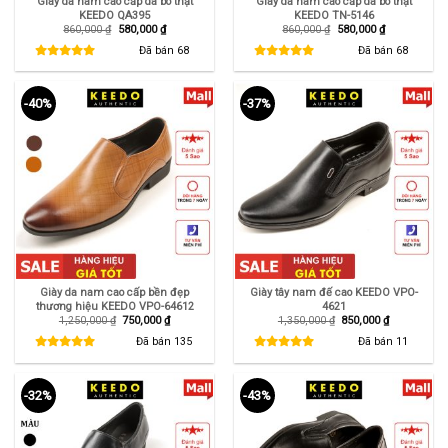
Giày da nam cao cấp da bò thật
Giày da nam cao cấp da bò thật
KEEDO QA395
KEEDO TN-5146
Giá
Giá
Giá
Giá
860,000
₫
580,000
₫
860,000
₫
580,000
₫
gốc
hiện
gốc
hiện
là:
tại
là:
tại
Đã bán
68
Đã bán
68
860,000 ₫.
là:
860,000 ₫.
là:
580,000 ₫.
580,000 ₫.
-40%
-37%
Giày da nam cao cấp bền đẹp
Giày tây nam đế cao KEEDO VPO-
thương hiệu KEEDO VPO-64612
4621
Giá
Giá
Giá
Giá
1,250,000
₫
750,000
₫
1,350,000
₫
850,000
₫
gốc
hiện
gốc
hiện
là:
tại
là:
tại
Đã bán
135
Đã bán
11
1,250,000 ₫.
là:
1,350,000 ₫.
là:
750,000 ₫.
850,000 ₫.
-32%
-43%