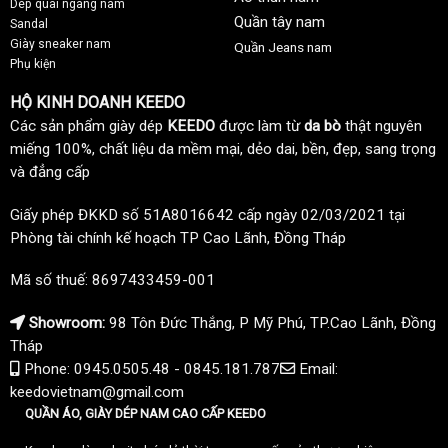
Dép quai ngang nam
Quần tây nam
Sandal
Giày sneaker nam
Quần Jeans nam
Phụ kiện
HỘ KINH DOANH KEEDO
Các sản phẩm giày dép
KEEDO
được làm từ
da bò
thật nguyên
miếng 100%, chất liệu da mềm mại, dẻo dai, bền, đẹp, sang trọng
và đẳng cấp
Giấy phép ĐKKD số 51A8016642 cấp ngày 02/03/2021 tại
Phòng tài chính kế hoạch TP Cao Lãnh, Đồng Tháp
Mã số thuế: 8697433459-001
Showroom:
98 Tôn Đức Thắng, P Mỹ Phú, TP.Cao Lãnh, Đồng
Tháp
Phone: 0945.0505.48 - 0845.181.787
Email:
keedovietnam@gmail.com
QUẦN ÁO, GIÀY DÉP NAM CAO CẤP KEEDO