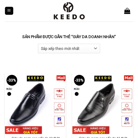
Skip
to
content
SẢN PHẨM ĐƯỢC GẮN THẺ “GIÀY DA DOANH NHÂN”
-33%
-33%