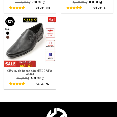
Giá
Giá
Giá
Giá
1,250,000
₫
780,000
₫
1,350,000
₫
850,000
₫
gốc
hiện
gốc
hiện
là:
tại
là:
tại
Đã bán
986
Đã bán
57
1,250,000 ₫.
là:
1,350,000 ₫.
là:
780,000 ₫.
850,000 ₫.
-32%
Giày tây da bò cao cấp KEEDO VPO-
64464
Giá
Giá
950,000
₫
650,000
₫
gốc
hiện
là:
tại
Đã bán
67
950,000 ₫.
là:
650,000 ₫.