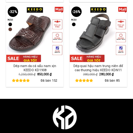
260,000 ₫.
315,000 ₫.
-32%
-26%
Dép nam da cá sấu nam xịn
Dép quai hậu nam trung niên đế
KEEDO KD1908
cao thương hiệu KEEDO KDN11
Giá
Giá
Giá
Giá
1,250,000
₫
850,000
₫
380,000
₫
280,000
₫
gốc
hiện
gốc
hiện
là:
tại
là:
tại
Đã bán
152
Đã bán
85
1,250,000 ₫.
là:
380,000 ₫.
là:
850,000 ₫.
280,000 ₫.