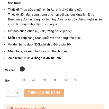
trơn trượt
Thiết kế:
Theo tiêu chuẩn châu Âu, tinh tế và đẳng cấp
Thiết kế hiện đại, sang trọng phù hợp với các quý ông lịch lãm.
Được may đo thủ công, với bàn tay điêu luyện của những nghệ nhân
có kinh nghiệm dày dặn trong nghề
Kết hợp cùng quần âu, kaki, trang phục lịch sự.
Miễn phí ship
hàng toàn quốc với đơn hàng trên 500k
Với đơn hàng dưới 500k phí ship đồng giá 30k
Nhận hàng và kiểm tra trước khi thanh toán
Zalo 0945.05.05.48 hoặc 0945 181 787
Màu sắc
38
39
40
41
42
43
Size
Giày nam công sở cao cấp da bò thật KEEDO 567 số lượng
THÊM VÀO GIỎ HÀNG