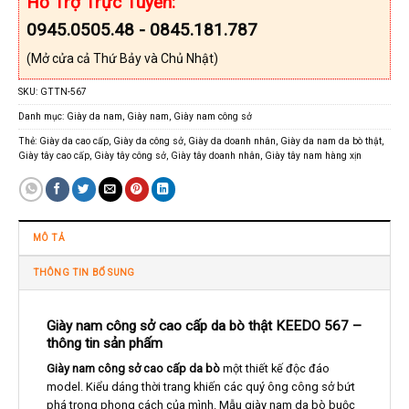
Hỗ Trợ Trực Tuyến:
0945.0505.48 - 0845.181.787
(Mở cửa cả Thứ Bảy và Chủ Nhật)
SKU:
GTTN-567
Danh mục:
Giày da nam
,
Giày nam
,
Giày nam công sở
Thẻ:
Giày da cao cấp
,
Giày da công sở
,
Giày da doanh nhân
,
Giày da nam da bò thật
,
Giày tây cao cấp
,
Giày tây công sở
,
Giày tây doanh nhân
,
Giày tây nam hàng xịn
MÔ TẢ
THÔNG TIN BỔ SUNG
Giày nam công sở cao cấp da bò thật KEEDO 567 –
thông tin sản phấm
Giày nam công sở cao cấp da bò
một thiết kế độc đáo
model. Kiểu dáng thời trang khiến các quý ông công sở bứt
phá trong phong cách của mình. Mẫu giày nam da bò buộc