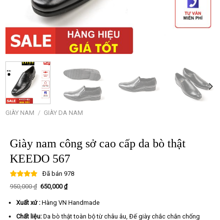
GIÀY NAM
/
GIÀY DA NAM
Giày nam công sở cao cấp da bò thật
KEEDO 567
Đã bán
978
Giá
Giá
950,000
₫
650,000
₫
gốc
hiện
là:
tại
Xuất xứ :
Hàng VN Handmade
950,000 ₫.
là:
650,000 ₫.
Chất liệu:
Da bò thật toàn bộ từ châu âu, Đế giày chắc chắn chống