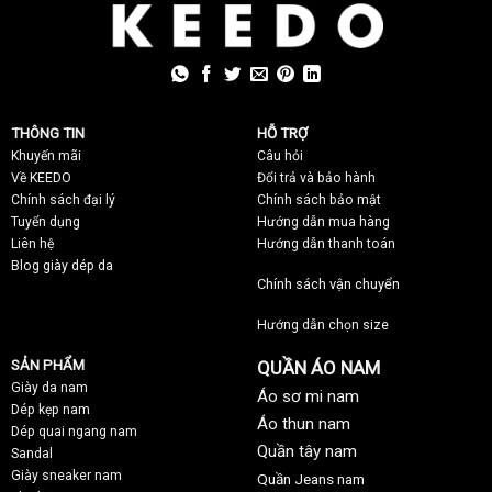
THÔNG TIN
HỖ TRỢ
Khuyến mãi
C
âu hỏi
Về KEEDO
Đổi trả và bảo hành
Chính sách đại lý
Chính sách bảo mật
Tuyển dụng
Hướng dẫn mua hàng
Liên hệ
Hướng dẫn thanh toán
Blog giày dép da
Chính sách vận chuyển
Hướng dẫn chọn size
SẢN PHẨM
QUẦN ÁO NAM
Giày da nam
Áo sơ mi nam
Dép kẹp nam
Áo thun nam
Dép quai ngang nam
Quần tây nam
Sandal
Giày sneaker nam
Quần Jeans nam