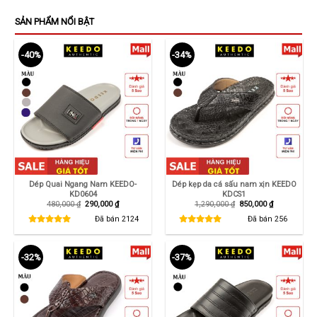
SẢN PHẨM NỔI BẬT
-40%
-34%
Dép Quai Ngang Nam KEEDO-
Dép kẹp da cá sấu nam xịn KEEDO
KD0604
KDCS1
Giá
Giá
Giá
Giá
480,000
₫
290,000
₫
1,290,000
₫
850,000
₫
gốc
hiện
gốc
hiện
là:
tại
là:
tại
Đã bán
2124
Đã bán
256
480,000 ₫.
là:
1,290,000 ₫.
là:
290,000 ₫.
850,000 ₫.
-32%
-37%