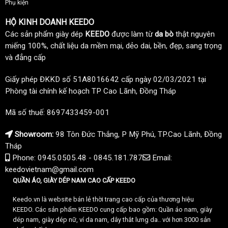
Phụ kiện
HỘ KINH DOANH KEEDO
Các sản phẩm giày dép
KEEDO
được làm từ
da bò
thật nguyên
miếng 100%, chất liệu da mềm mại, dẻo dai, bền, đẹp, sang trọng
và đẳng cấp
Giấy phép ĐKKD số 51A8016642 cấp ngày 02/03/2021 tại
Phòng tài chính kế hoạch TP Cao Lãnh, Đồng Tháp
Mã số thuế: 8697433459-001
Showroom:
98 Tôn Đức Thắng, P Mỹ Phú, TP.Cao Lãnh, Đồng
Tháp
Phone: 0945.0505.48 - 0845.181.787
Email:
keedovietnam@gmail.com
QUẦN ÁO, GIÀY DÉP NAM CAO CẤP KEEDO
Keedo.vn là website bán lẻ thời trang cao cấp của thương hiệu
KEEDO. Các sản phẩm KEEDO cung cấp bao gồm: Quần áo nam, giày
dép nam, giày dép nữ, ví da nam, dây thắt lưng da.. với hơn 3000 sản