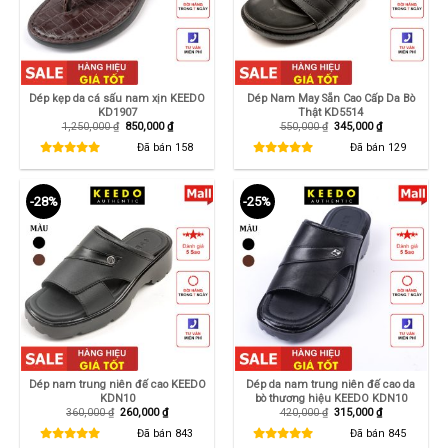
Dép kẹp da cá sấu nam xịn KEEDO
Dép Nam May Sẵn Cao Cấp Da Bò
KD1907
Thật KD5514
Giá
Giá
Giá
Giá
1,250,000
₫
850,000
₫
550,000
₫
345,000
₫
gốc
hiện
gốc
hiện
là:
tại
là:
tại
Đã bán
158
Đã bán
129
1,250,000 ₫.
là:
550,000 ₫.
là:
850,000 ₫.
345,000 ₫.
-28%
-25%
Dép nam trung niên đế cao KEEDO
Dép da nam trung niên đế cao da
KDN10
bò thương hiệu KEEDO KDN10
Giá
Giá
Giá
Giá
360,000
₫
260,000
₫
420,000
₫
315,000
₫
gốc
hiện
gốc
hiện
là:
tại
là:
tại
Đã bán
843
Đã bán
845
360,000 ₫.
là:
420,000 ₫.
là: