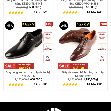
Giày nam cao cấp da bò thật chính
Giày nam cao cấp da bò thật chính
hãng KEEDO TN-5144
hãng KEEDO-VPO-64638
Giá
Giá
Giá
Giá
860,000
₫
580,000
₫
1,150,000
₫
650,000
₫
gốc
hiện
gốc
hiện
là:
tại
là:
tại
Đã bán
982
Đã bán
1021
860,000 ₫.
là:
1,150,000 ₫.
là:
580,000 ₫.
650,000 ₫.
-43%
-24%
Giày công sở nam cao cấp da bò thật
Giày da nam chính hãng cao cấp
KEEDO-142
KEEDO 1929
Giá
Giá
Giá
Giá
1,150,000
₫
650,000
₫
1,650,000
₫
1,250,000
₫
gốc
hiện
gốc
hiện
là:
tại
là:
tại
Đã bán
512
Đã bán
1523
1,150,000 ₫.
là:
1,650,000 ₫.
là:
650,000 ₫.
1,250,000 ₫