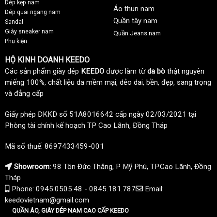
Dép kẹp nam
Áo thun nam
Dép quai ngang nam
Quần tây nam
Sandal
Giày sneaker nam
Quần Jeans nam
Phụ kiện
HỘ KINH DOANH KEEDO
Các sản phẩm giày dép
KEEDO
được làm từ
da bò
thật nguyên
miếng 100%, chất liệu da mềm mại, dẻo dai, bền, đẹp, sang trọng
và đẳng cấp
Giấy phép ĐKKD số 51A8016642 cấp ngày 02/03/2021 tại
Phòng tài chính kế hoạch TP Cao Lãnh, Đồng Tháp
Mã số thuế: 8697433459-001
Showroom:
98 Tôn Đức Thắng, P Mỹ Phú, TP.Cao Lãnh, Đồng
Tháp
Phone: 0945.0505.48 - 0845.181.787
Email:
keedovietnam@gmail.com
QUẦN ÁO, GIÀY DÉP NAM CAO CẤP KEEDO