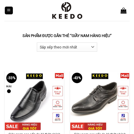
Skip
to
content
SẢN PHẨM ĐƯỢC GẮN THẺ “GIẦY NAM HÀNG HIỆU”
-33%
-43%