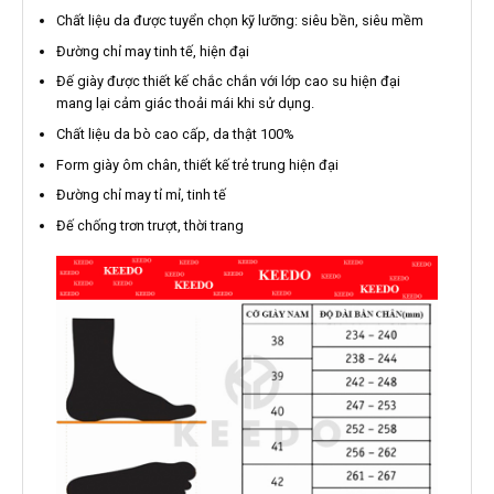
Bảng đo size giày KEEDO
Ưu điểm của giày da nam chính
hãng cao cấp KEEDO
Giày tây nam da bò
được thiết kế theo phong cách trẻ trung,
nam tính và hiện đại là điều bạn có thể dễ dàng nhận thấy
trong thiết kế này. Đặc biệt giày được may đo thủ công, nên
đường may chắc chắn, tỉ mỉ.
Sử dụng các gam màu chủ đạo như màu đen, màu nâu nhạt,
màu nâu đậm trẻ trung, nam tính. Có thể dễ dàng với những
trang phục như quần tây, vest, quần jean…
để trở nên phong cách và ấn tượng.