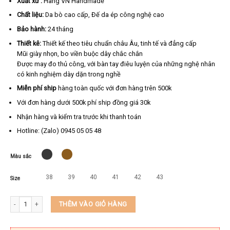
Xuất xứ :
Hàng VN Handmade
Chất liệu:
Da bò cao cấp, Đế da ép công nghệ cao
Bảo hành:
24 tháng
Thiết kê:
Thiết kế theo tiêu chuẩn châu Âu, tinh tế và đẳng cấp
Mũi giày nhọn, bo viền buộc dây chắc chắn
Được may đo thủ công, với bàn tay điêu luyện của những nghệ nhân
có kinh nghiệm dày dặn trong nghề
Miễn phí ship
hàng toàn quốc với đơn hàng trên 500k
Với đơn hàng dưới 500k phí ship đồng giá 30k
Nhận hàng và kiểm tra trước khi thanh toán
Hotline: (Zalo) 0945 05 05 48
Màu sắc
38
39
40
41
42
43
Size
Giày da nam chính hãng cao cấp KEEDO 1929 số lượng
THÊM VÀO GIỎ HÀNG