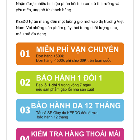
Nhanh chân lên nào, các bạn hãy đặt hàng ngay để sở hữu
cho mình phiên bản
giày da nam
siêu đẹp chất lượng này
nhé!
SẢN PHẨM NỔI BẬT
-40%
-34%