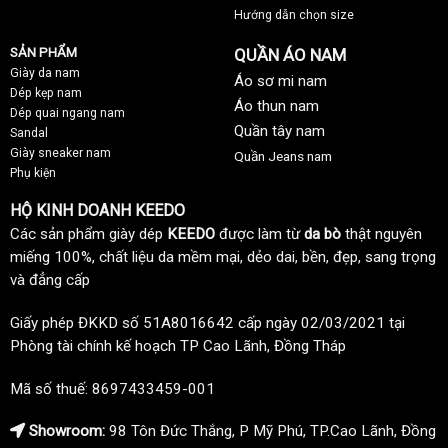
Phòng tài chính kế hoạch TP Cao Lãnh, Đồng Tháp
Mã số thuế: 8697433459-001
Showroom:
98 Tôn Đức Thắng, P Mỹ Phú, TP.Cao Lãnh, Đồng
Tháp
Phone: 0945.0505.48 - 0845.181.787
Email:
keedovietnam@gmail.com
QUẦN ÁO, GIÀY DÉP NAM CAO CẤP KEEDO
Keedo.vn là website bán lẻ thời trang cao cấp của thương hiệu
KEEDO. Các sản phẩm KEEDO cung cấp bao gồm: Quần áo nam, giày
dép nam, giày dép nữ, ví da nam, dây thắt lưng da.. với hơn 3000 sản
phẩm chất lượng.
Các sản phẩm giày dép nam bao gồm: Giày da nam, dép kẹp nam,
dép quai ngang nam, sandal nam nữ...
Các sản phẩm quần áo nam bao gồm: Áo sơ mi, áo thun nam, quần
tây nam, quần Jeans nam... KEEDO áp dụng chế độ bảo hành 01 năm
cho sản phẩm, dịch vụ giao hàng COD miễn phí toàn quốc cùng nhiều
chương trình ưu đãi hấp dẫn được liên tục cập nhật trên website.