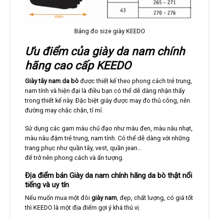
Địa điểm bán Giày da nam chính hãng da bò thật nổi
tiếng và uy tín
Nếu muốn mua một đôi
giày nam
, đẹp, chất lượng, có giá tốt
thì KEEDO là một địa điểm gợi ý khá thú vị.
Đây là điểm đến của các xu hướng giày, dép nam nữ hàng
đầu
Được sản xuất bởi chính bàn tay và khối óc của người Việt
Nam do đội ngũ thiết kế hùng hậu, sáng tạo, chuyên nghiệp
đảm nhận.
Trải qua nhiều năm hoạt động trong lĩnh vực giày trong
nước, KEEDO đã ngày phát triển, đáp ứng nhu cầu mua sắm
của khách hàng.
Hiện nay KEEDO có mạng lưới bán lẻ trải rộng khắp khu vực
ship hàng trên cả nước. Ship hàng tận nơi toàn quốc hài lòng
mới phải thanh toán, để đảm bảo quyền lợi sản phẩm đến
các tỉnh khác như:
Hà Nội, Tp Hồ Chí Minh, Lào Cai, Yên Bái,
Điện Biên, Hòa Bình, Lai Châu, Sơn La.Hà Giang, Cao Bằng,
Bắc Kạn, Lạng Sơn, Tuyên Quang, Thái Nguyên, Phú Thọ, Bắc