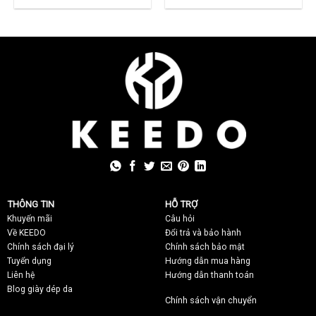
Về KEEDO
Đổi trả và bảo hành
Chính sách đại lý
Chính sách bảo mật
Tuyển dụng
Hướng dẫn mua hàng
Liên hệ
Hướng dẫn thanh toán
Blog giày dép da
Chính sách vận chuyển
Hướng dẫn chọn size
SẢN PHẨM
QUẦN ÁO NAM
Giày da nam
Áo sơ mi nam
Dép kẹp nam
Áo thun nam
Dép quai ngang nam
Quần tây nam
Sandal
Giày sneaker nam
Quần Jeans nam
Phụ kiện
HỘ KINH DOANH KEEDO
Các sản phẩm giày dép
KEEDO
được làm từ
da bò
thật nguyên
miếng 100%, chất liệu da mềm mại, dẻo dai, bền, đẹp, sang trọng
và đẳng cấp
Giấy phép ĐKKD số 51A8016642 cấp ngày 02/03/2021 tại