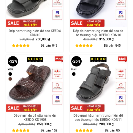
Dép nam da cá sấu nam xịn
Dép quai hậu nam trung niên đế
KEEDO KD1908
cao thương hiệu KEEDO KDN11
Giá
Giá
Giá
Giá
1,250,000
₫
850,000
₫
380,000
₫
280,000
₫
gốc
hiện
gốc
hiện
là:
tại
là:
tại
Đã bán
152
Đã bán
85
1,250,000 ₫.
là:
380,000 ₫.
là:
850,000 ₫.
280,000 ₫.
THÔNG TIN
HỖ TRỢ
Khuyến mãi
C
âu hỏi