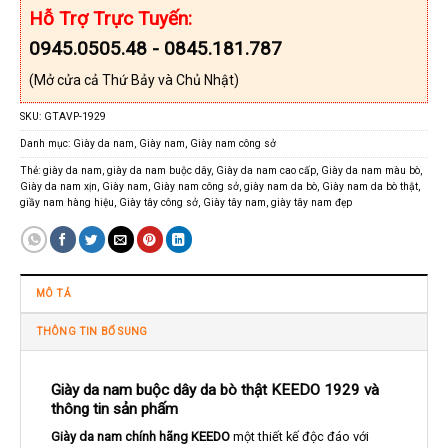
Hỗ Trợ Trực Tuyến:
0945.0505.48 - 0845.181.787
(Mở cửa cả Thứ Bảy và Chủ Nhật)
SKU:
GTAVP-1929
Danh mục:
Giày da nam
,
Giày nam
,
Giày nam công sở
Thẻ:
giày da nam
,
giày da nam buộc dây
,
Giày da nam cao cấp
,
Giày da nam màu bò
,
Giày da nam xịn
,
Giày nam
,
Giày nam công sở
,
giày nam da bò
,
Giày nam da bò thật
,
giầy nam hàng hiệu
,
Giày tây công sở
,
Giày tây nam
,
giày tây nam đẹp
MÔ TẢ
THÔNG TIN BỔ SUNG
Giày da nam buộc dây da bò thật KEEDO 1929 và
thông tin sản phấm
Giày da nam chính hãng KEEDO
một thiết kế độc đáo với