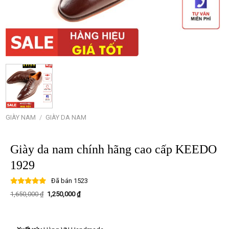
GIÀY NAM
/
GIÀY DA NAM
Giày da nam chính hãng cao cấp KEEDO
1929
Đã bán
1523
Giá
Giá
1,650,000
₫
1,250,000
₫
gốc
hiện
là:
tại
1,650,000 ₫.
là:
1,250,000 ₫.