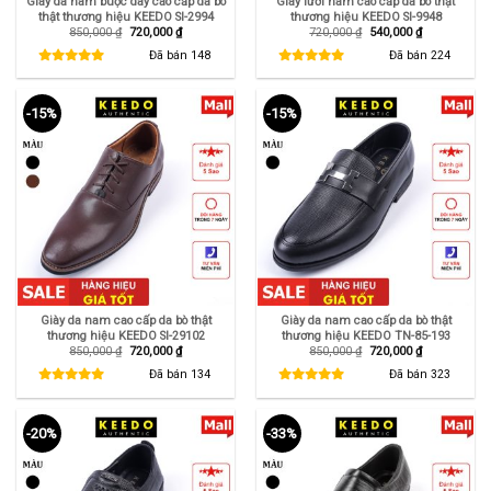
Giày da nam buộc dây cao cấp da bò
Giày lười nam cao cấp da bò thật
thật thương hiệu KEEDO SI-2994
thương hiệu KEEDO SI-9948
Giá
Giá
Giá
Giá
850,000
₫
720,000
₫
720,000
₫
540,000
₫
gốc
hiện
gốc
hiện
là:
tại
là:
tại
Đã bán
148
Đã bán
224
850,000 ₫.
là:
720,000 ₫.
là:
720,000 ₫.
540,000 ₫.
-15%
-15%
Giày da nam cao cấp da bò thật
Giày da nam cao cấp da bò thật
thương hiệu KEEDO SI-29102
thương hiệu KEEDO TN-85-193
Giá
Giá
Giá
Giá
850,000
₫
720,000
₫
850,000
₫
720,000
₫
gốc
hiện
gốc
hiện
là:
tại
là:
tại
Đã bán
134
Đã bán
323
850,000 ₫.
là:
850,000 ₫.
là:
720,000 ₫.
720,000 ₫.
-20%
-33%