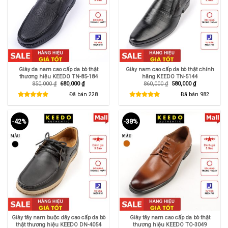
Giày da nam cao cấp da bò thật
Giày nam cao cấp da bò thật chính
thương hiệu KEEDO TN-85-184
hãng KEEDO TN-5144
Giá
Giá
Giá
Giá
850,000
₫
680,000
₫
860,000
₫
580,000
₫
gốc
hiện
gốc
hiện
là:
tại
là:
tại
Đã bán
228
Đã bán
982
850,000 ₫.
là:
860,000 ₫.
là:
680,000 ₫.
580,000 ₫.
-42%
-38%
Giày tây nam buộc dây cao cấp da bò
Giày tây nam cao cấp da bò thật
thật thương hiệu KEEDO DN-4054
thương hiệu KEEDO TO-3049