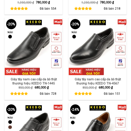
Giá
Giá
Giá
Giá
1,350,000
₫
780,000
₫
1,250,000
₫
780,000
₫
gốc
hiện
gốc
hiện
là:
tại
là:
tại
Đã bán
554
Đã bán
218
1,350,000 ₫.
là:
1,250,000 ₫.
là:
780,000 ₫.
780,000 ₫.
-20%
-20%
Giày tây nam cao cấp da bò thật
Giày tây nam cao cấp da bò thật
thương hiệu KEEDO TN-1445
thương hiệu KEEDO TN-4567
Giá
Giá
Giá
Giá
850,000
₫
680,000
₫
850,000
₫
680,000
₫
gốc
hiện
gốc
hiện
là:
tại
là:
tại
Đã bán
728
Đã bán
151
850,000 ₫.
là:
850,000 ₫.
là:
680,000 ₫.
680,000 ₫.
-20%
-24%