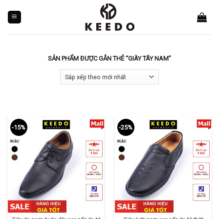
Skip
to
content
SẢN PHẨM ĐƯỢC GẮN THẺ “GIÀY TÂY NAM”
-15%
-25%