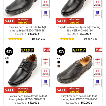
Giày tây nam cao cấp da bò thật
Giày da nam cao cấp da thật thương
thương hiệu KEEDO TN-4858
hiệu KEEDO CNG-2124
Giá
Giá
Giá
Giá
850,000
₫
680,000
₫
850,000
₫
650,000
₫
gốc
hiện
gốc
hiện
là:
tại
là:
tại
Đã bán
252
Đã bán
386
850,000 ₫.
là:
850,000 ₫.
là:
680,000 ₫.
650,000 ₫.
-32%
-32%
Giày tây nam buộc dây da bò thật
Giày lười nam cao cấp da thật
thương hiệu KEEDO CNG-2122
thương hiệu KEEDO TN-1960-1
Giá
Giá
Giá
Giá
950,000
₫
650,000
₫
1,250,000
₫
850,000
₫
gốc
hiện
gốc
hiện