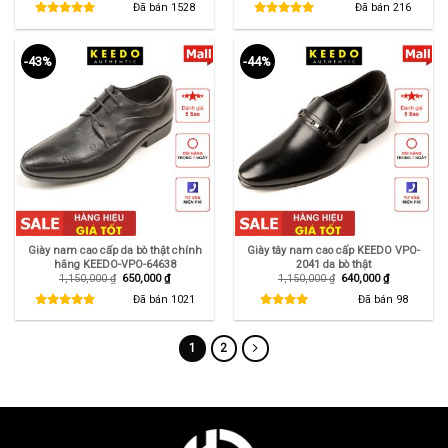
là:
tại
là:
tại
Đã bán
1528
Đã bán
216
950,000 ₫.
là:
1,250,000 ₫.
là:
650,000 ₫.
850,000 ₫.
-43%
-44%
Giày nam cao cấp da bò thật chính
Giày tây nam cao cấp KEEDO VPO-
hãng KEEDO-VPO-64638
2041 da bò thật
Giá
Giá
Giá
Giá
1,150,000
₫
650,000
₫
1,150,000
₫
640,000
₫
gốc
hiện
gốc
hiện
là:
tại
là:
tại
Đã bán
1021
Đã bán
98
1,150,000 ₫.
là:
1,150,000 ₫.
là:
650,000 ₫.
640,000 ₫.
1
2