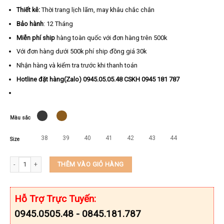
Thiết kê:
Thời trang lịch lãm, may khâu chắc chắn
Bảo hành
: 12 Tháng
Miễn phí ship
hàng toàn quốc với đơn hàng trên 500k
Với đơn hàng dưới 500k phí ship đồng giá 30k
Nhận hàng và kiểm tra trước khi thanh toán
Hotline đặt hàng(Zalo) 0945.05.05.48 CSKH 0945 181 787
Màu sắc
38
39
40
41
42
43
44
Size
Giày da nam buộc dây cao cấp da bò thật thương hiệu KEEDO SI-2994 số lượng
THÊM VÀO GIỎ HÀNG
Hỗ Trợ Trực Tuyến:
0945.0505.48 - 0845.181.787