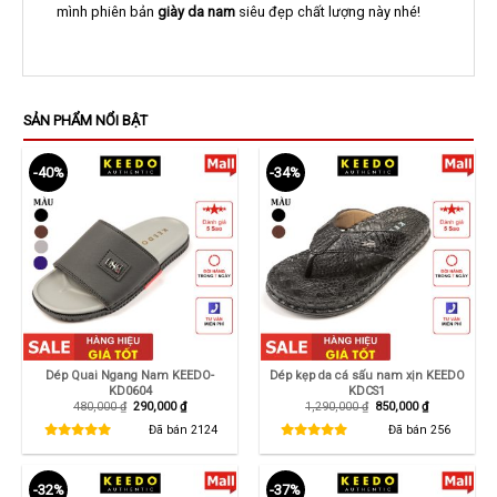
mình phiên bản
giày da nam
siêu đẹp chất lượng này nhé!
SẢN PHẨM NỔI BẬT
-40%
-34%
Dép Quai Ngang Nam KEEDO-
Dép kẹp da cá sấu nam xịn KEEDO
KD0604
KDCS1
Giá
Giá
Giá
Giá
480,000
₫
290,000
₫
1,290,000
₫
850,000
₫
gốc
hiện
gốc
hiện
là:
tại
là:
tại
Đã bán
2124
Đã bán
256
480,000 ₫.
là:
1,290,000 ₫.
là:
290,000 ₫.
850,000 ₫.
-32%
-37%