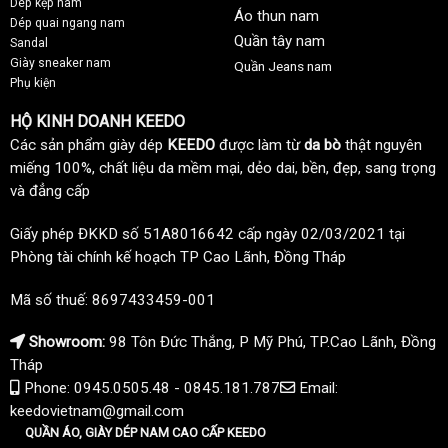
Dép kẹp nam
Áo thun nam
Dép quai ngang nam
Quần tây nam
Sandal
Giày sneaker nam
Quần Jeans nam
Phụ kiện
HỘ KINH DOANH KEEDO
Các sản phẩm giày dép
KEEDO
được làm từ
da bò
thật nguyên
miếng 100%, chất liệu da mềm mại, dẻo dai, bền, đẹp, sang trọng
và đẳng cấp
Giấy phép ĐKKD số 51A8016642 cấp ngày 02/03/2021 tại
Phòng tài chính kế hoạch TP Cao Lãnh, Đồng Tháp
Mã số thuế: 8697433459-001
Showroom:
98 Tôn Đức Thắng, P Mỹ Phú, TP.Cao Lãnh, Đồng
Tháp
Phone: 0945.0505.48 - 0845.181.787
Email:
keedovietnam@gmail.com
QUẦN ÁO, GIÀY DÉP NAM CAO CẤP KEEDO