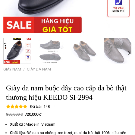
GIÀY NAM
/
GIÀY DA NAM
Giày da nam buộc dây cao cấp da bò thật
thương hiệu KEEDO SI-2994
Đã bán
148
Giá
Giá
850,000
₫
720,000
₫
gốc
hiện
là:
tại
Xuất xứ :
Made in Vietnam
850,000 ₫.
là:
720,000 ₫.
Chất liệu:
Đế cao su chống trơn trượt, quai da bò thật 100% siêu bền.