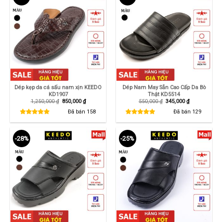
Dép kẹp da cá sấu nam xịn KEEDO
Dép Nam May Sẵn Cao Cấp Da Bò
KD1907
Thật KD5514
Giá
Giá
Giá
Giá
1,250,000
₫
850,000
₫
550,000
₫
345,000
₫
gốc
hiện
gốc
hiện
là:
tại
là:
tại
Đã bán
158
Đã bán
129
1,250,000 ₫.
là:
550,000 ₫.
là:
850,000 ₫.
345,000 ₫.
-28%
-25%