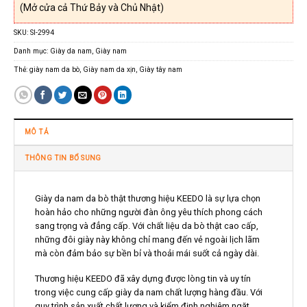
(Mở cửa cả Thứ Bảy và Chủ Nhật)
SKU:
SI-2994
Danh mục:
Giày da nam
,
Giày nam
Thẻ:
giày nam da bò
,
Giày nam da xịn
,
Giày tây nam
MÔ TẢ
THÔNG TIN BỔ SUNG
Giày da nam da bò thật thương hiệu KEEDO là sự lựa chọn
hoàn hảo cho những người đàn ông yêu thích phong cách
sang trọng và đẳng cấp. Với chất liệu da bò thật cao cấp,
những đôi giày này không chỉ mang đến vẻ ngoài lịch lãm
mà còn đảm bảo sự bền bỉ và thoải mái suốt cả ngày dài.
Thương hiệu KEEDO đã xây dựng được lòng tin và uy tín
trong việc cung cấp giày da nam chất lượng hàng đầu. Với
quy trình sản xuất chất lượng và kiểm định nghiêm ngặt,