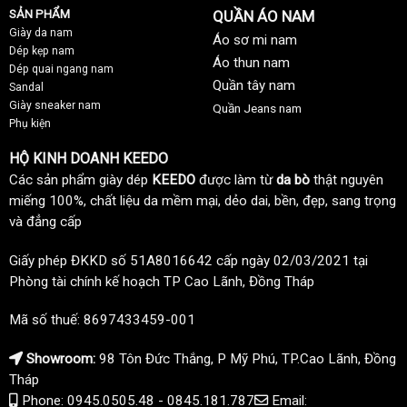
SẢN PHẨM
QUẦN ÁO NAM
Giày da nam
Áo sơ mi nam
Dép kẹp nam
Áo thun nam
Dép quai ngang nam
Quần tây nam
Sandal
Giày sneaker nam
Quần Jeans nam
Phụ kiện
HỘ KINH DOANH KEEDO
Các sản phẩm giày dép
KEEDO
được làm từ
da bò
thật nguyên
miếng 100%, chất liệu da mềm mại, dẻo dai, bền, đẹp, sang trọng
và đẳng cấp
Giấy phép ĐKKD số 51A8016642 cấp ngày 02/03/2021 tại
Phòng tài chính kế hoạch TP Cao Lãnh, Đồng Tháp
Mã số thuế: 8697433459-001
Showroom:
98 Tôn Đức Thắng, P Mỹ Phú, TP.Cao Lãnh, Đồng
Tháp
Phone: 0945.0505.48 - 0845.181.787
Email: