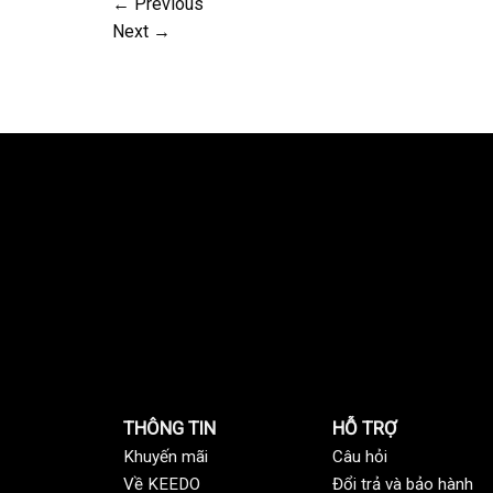
←
Previous
Next
→
THÔNG TIN
HỖ TRỢ
Khuyến mãi
C
âu hỏi
Về KEEDO
Đổi trả và bảo hành