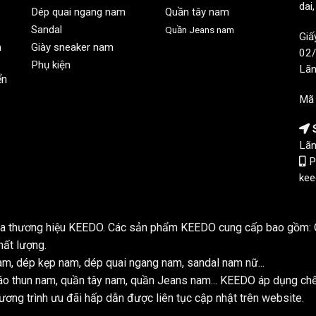
dai
Dép quai ngang nam
Quần tây nam
Sandal
Quần Jeans nam
Giấ
n
Giày sneaker nam
02/
Phụ kiện
Lãn
ển
Mã
S
Lãn
P
kee
của thương hiệu KEEDO. Các sản phẩm KEEDO cung cấp bao gồm: Q
hất lượng.
m, dép kẹp nam, dép quai ngang nam, sandal nam nữ...
o thun nam, quần tây nam, quần Jeans nam... KEEDO áp dụng ch
ơng trình ưu đãi hấp dẫn được liên tục cập nhật trên website.