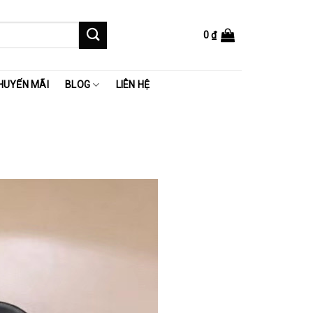
0
₫
HUYẾN MÃI
BLOG
LIÊN HỆ