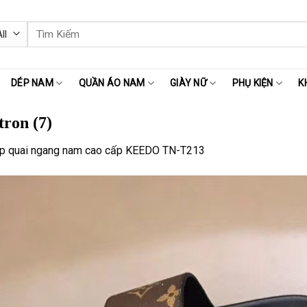
Tìm
kiếm:
DÉP NAM
QUẦN ÁO NAM
GIÀY NỮ
PHỤ KIỆN
K
tron (7)
p quai ngang nam cao cấp KEEDO TN-T213