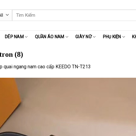
Tìm
kiếm:
DÉP NAM
QUẦN ÁO NAM
GIÀY NỮ
PHỤ KIỆN
K
tron (8)
p quai ngang nam cao cấp KEEDO TN-T213