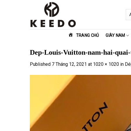
Skip
to
content
TRANG CHỦ
GIÀY NAM
Dep-Louis-Vuitton-nam-hai-quai-
Published
7 Tháng 12, 2021
at
1020 × 1020
in
Dé