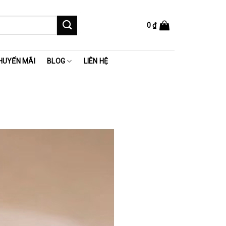
0
₫
HUYẾN MÃI
BLOG
LIÊN HỆ