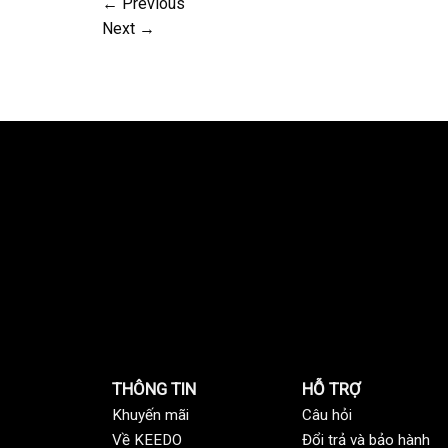
←
Previous
Next
→
THÔNG TIN
HỖ TRỢ
Khuyến mãi
C
âu hỏi
Về KEEDO
Đổi trả và bảo hành