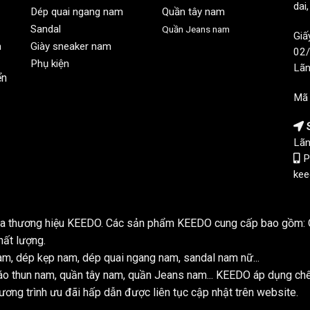
dai
Dép quai ngang nam
Quần tây nam
Sandal
Quần Jeans nam
Giấ
n
Giày sneaker nam
02/
Phụ kiện
Lãn
ển
Mã
S
Lãn
P
kee
của thương hiệu KEEDO. Các sản phẩm KEEDO cung cấp bao gồm: Q
hất lượng.
m, dép kẹp nam, dép quai ngang nam, sandal nam nữ...
o thun nam, quần tây nam, quần Jeans nam... KEEDO áp dụng ch
ơng trình ưu đãi hấp dẫn được liên tục cập nhật trên website.