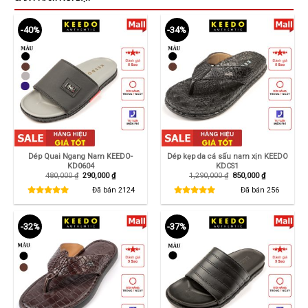
-40%
-34%
Dép Quai Ngang Nam KEEDO-
Dép kẹp da cá sấu nam xịn KEEDO
KD0604
KDCS1
Giá
Giá
Giá
Giá
480,000
₫
290,000
₫
1,290,000
₫
850,000
₫
gốc
hiện
gốc
hiện
là:
tại
là:
tại
Đã bán
2124
Đã bán
256
480,000 ₫.
là:
1,290,000 ₫.
là:
290,000 ₫.
850,000 ₫.
-32%
-37%