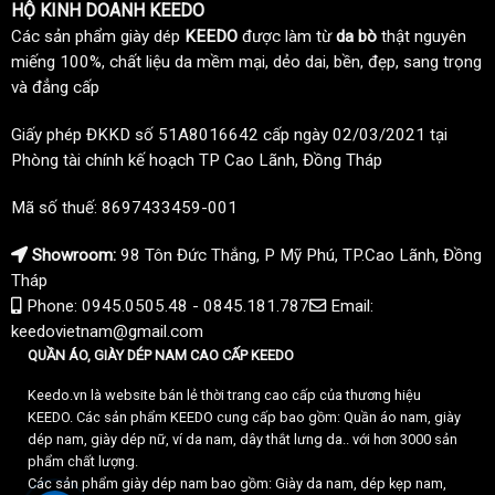
HỘ KINH DOANH KEEDO
Các sản phẩm giày dép
KEEDO
được làm từ
da bò
thật nguyên
miếng 100%, chất liệu da mềm mại, dẻo dai, bền, đẹp, sang trọng
và đẳng cấp
Giấy phép ĐKKD số 51A8016642 cấp ngày 02/03/2021 tại
Phòng tài chính kế hoạch TP Cao Lãnh, Đồng Tháp
Mã số thuế: 8697433459-001
Showroom:
98 Tôn Đức Thắng, P Mỹ Phú, TP.Cao Lãnh, Đồng
Tháp
Phone: 0945.0505.48 - 0845.181.787
Email:
keedovietnam@gmail.com
QUẦN ÁO, GIÀY DÉP NAM CAO CẤP KEEDO
Keedo.vn là website bán lẻ thời trang cao cấp của thương hiệu
KEEDO. Các sản phẩm KEEDO cung cấp bao gồm: Quần áo nam, giày
dép nam, giày dép nữ, ví da nam, dây thắt lưng da.. với hơn 3000 sản
phẩm chất lượng.
Các sản phẩm giày dép nam bao gồm: Giày da nam, dép kẹp nam,