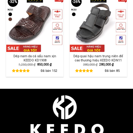
-32%
-26%
Dép nam da cá sấu nam xịn
Dép quai hậu nam trung niên đế
KEEDO KD1908
cao thương hiệu KEEDO KDN11
Giá
Giá
Giá
Giá
1,250,000
₫
850,000
₫
380,000
₫
280,000
₫
gốc
hiện
gốc
hiện
là:
tại
là:
tại
Đã bán
152
Đã bán
85
1,250,000 ₫.
là:
380,000 ₫.
là:
850,000 ₫.
280,000 ₫.