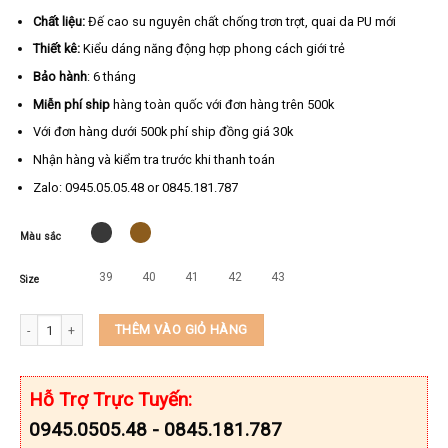
Chất liệu:
Đế cao su nguyên chất chống trơn trợt, quai da PU mới
Thiết kê:
Kiểu dáng năng động hợp phong cách giới trẻ
Bảo hành
: 6 tháng
Miễn phí ship
hàng toàn quốc với đơn hàng trên 500k
Với đơn hàng dưới 500k phí ship đồng giá 30k
Nhận hàng và kiểm tra trước khi thanh toán
Zalo: 0945.05.05.48 or 0845.181.787
Màu sắc
39
40
41
42
43
Size
Dép quai ngang nam cao cấp KEEDO TN-T213 số lượng
THÊM VÀO GIỎ HÀNG
Hỗ Trợ Trực Tuyến:
0945.0505.48 - 0845.181.787