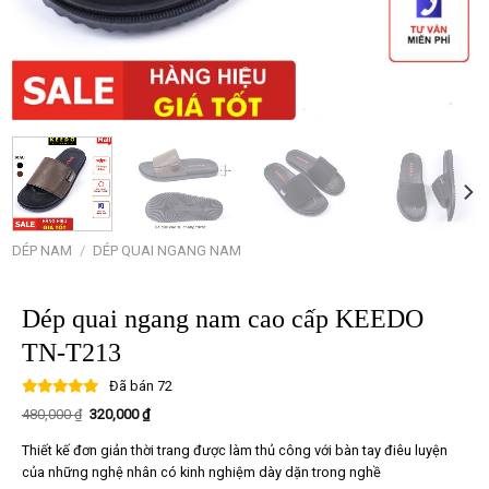
DÉP NAM
/
DÉP QUAI NGANG NAM
Dép quai ngang nam cao cấp KEEDO
TN-T213
Đã bán
72
Giá
Giá
480,000
₫
320,000
₫
gốc
hiện
là:
tại
Thiết kế đơn giản thời trang được làm thủ công với bàn tay điêu luyện
480,000 ₫.
là:
320,000 ₫.
của những nghệ nhân có kinh nghiệm dày dặn trong nghề