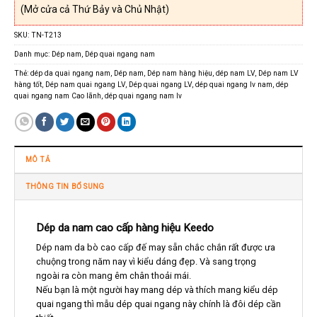
(Mở cửa cả Thứ Bảy và Chủ Nhật)
SKU:
TN-T213
Danh mục:
Dép nam
,
Dép quai ngang nam
Thẻ:
dép da quai ngang nam
,
Dép nam
,
Dép nam hàng hiệu
,
dép nam LV
,
Dép nam LV
hàng tốt
,
Dép nam quai ngang LV
,
Dép quai ngang LV
,
dép quai ngang lv nam
,
dép
quai ngang nam Cao lãnh
,
dép quai ngang nam lv
MÔ TẢ
THÔNG TIN BỔ SUNG
Dép da nam cao cấp hàng hiệu Keedo
Dép nam da bò cao cấp đế may sẵn chắc chắn rất được ưa
chuộng trong năm nay vì kiểu dáng đẹp. Và sang trọng
ngoài ra còn mang êm chân thoải mái.
Nếu bạn là một người hay mang dép và thích mang kiểu dép
quai ngang thì mẫu dép quai ngang này chính là đôi dép cần