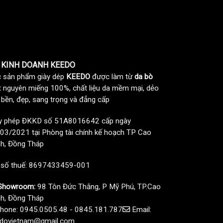
 KINH DOANH KEEDO
 sản phẩm giày dép
KEEDO
được làm từ
da bò
t nguyên miếng 100%, chất liệu da mềm mại, dẻo
, bền, đẹp, sang trọng và đẳng cấp
y phép ĐKKD số 51A8016642 cấp ngày
03/2021 tại Phòng tài chính kế hoạch TP Cao
h, Đồng Tháp
 số thuế: 8697433459-001
howroom:
98 Tôn Đức Thắng, P Mỹ Phú, TP.Cao
h, Đồng Tháp
hone: 0945.0505.48 - 0845.181.787
Email:
dovietnam@gmail.com