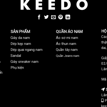
HỘ
SẢN PHẨM
QUẦN ÁO NAM
Các
Giày da nam
Áo sơ mi nam
thậ
Dép kẹp nam
Áo thun nam
dai
Dép quai ngang nam
Quần tây nam
Sandal
Quần Jeans nam
Giấ
n
Giày sneaker nam
02/
Phụ kiện
Lãn
ển
Mã
S
Lãn
P
kee