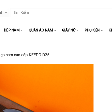
Tìm
kiếm:
DÉP NAM
QUẦN ÁO NAM
GIÀY NỮ
PHỤ KIỆN
K
kẹp nam cao cấp KEEDO D25