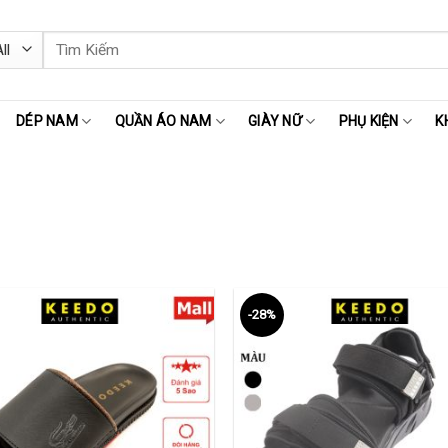
Tìm
kiếm:
DÉP NAM
QUẦN ÁO NAM
GIÀY NỮ
PHỤ KIỆN
K
-28%