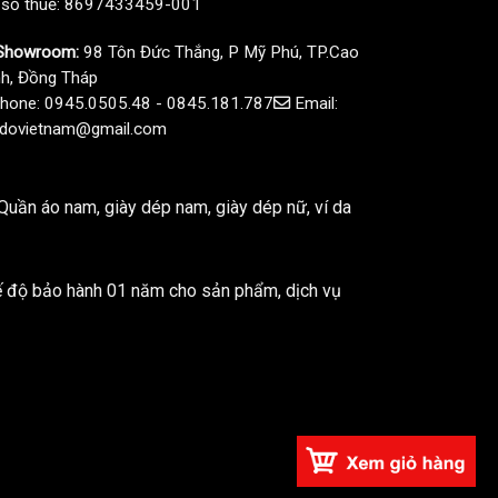
 số thuế: 8697433459-001
howroom:
98 Tôn Đức Thắng, P Mỹ Phú, TP.Cao
h, Đồng Tháp
hone: 0945.0505.48 - 0845.181.787
Email:
dovietnam@gmail.com
uần áo nam, giày dép nam, giày dép nữ, ví da
ế độ bảo hành 01 năm cho sản phẩm, dịch vụ