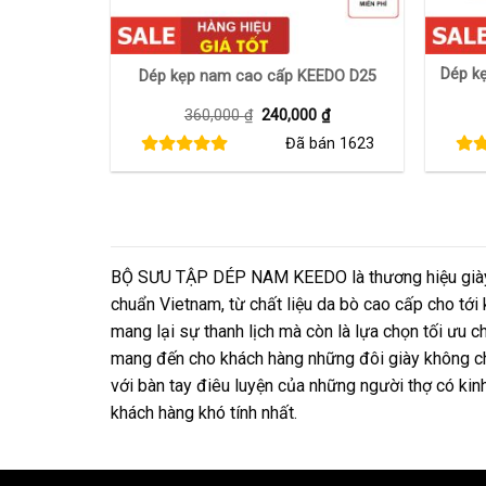
+
+
Dép k
Dép kẹp nam cao cấp KEEDO D25
Giá
Giá
360,000
₫
240,000
₫
gốc
hiện
Đã bán
1623
là:
tại
360,000 ₫.
là:
240,000 ₫.
BỘ SƯU TẬP DÉP NAM KEEDO là thương hiệu giày d
chuẩn Vietnam, từ chất liệu da bò cao cấp cho tới
mang lại sự thanh lịch mà còn là lựa chọn tối ưu 
mang đến cho khách hàng những đôi giày không chỉ
với bàn tay điêu luyện của những người thợ có kin
khách hàng khó tính nhất.