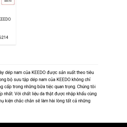
 KEEDO
iá
iện
6214
i
:
40,000 ₫.
iày dép nam của KEEDO được sản xuất theo tiêu
ế trong bộ sưu tập dép nam của KEEDO không chỉ
g cấp trong những bữa tiệc quan trọng. Chúng tôi
 nhất. Với chất liệu da thật được nhập khẩu cùng
hụ kiện chắc chắn sẽ làm hài lòng tất cả những