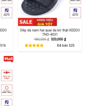
+
EEDO
Dép da nam hai quai da bò thật KEEDO
TNO-4031
iá
Giá
Giá
480,000
₫
320,000
₫
iện
gốc
hiện
n
516
Đã bán
525
i
là:
tại
:
480,000 ₫.
là:
80,000 ₫.
320,000 ₫.