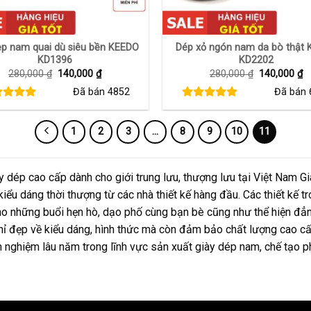
+
ẹp nam quai dù siêu bền KEEDO
Dép xỏ ngón nam da bò thật
KD1396
KD2202
Giá
Giá
Giá
G
280,000
₫
140,000
₫
280,000
₫
140,000
₫
gốc
hiện
gốc
h
Đã bán
4852
Đã bán
là:
tại
là:
tạ
280,000 ₫.
là:
280,000 ₫.
là
140,000 ₫.
1
1
2
3
…
8
9
10
11
ép cao cấp dành cho giới trung lưu, thượng lưu tại Việt Nam G
 kiểu dáng thời thượng từ các nhà thiết kế hàng đầu. Các thiết k
cho những buổi hẹn hò, dạo phố cùng bạn bè cũng như thể hiện đẳn
 đẹp về kiểu dáng, hình thức mà còn đảm bảo chất lượng cao cấp
h nghiệm lâu năm trong lĩnh vực sản xuất giày dép nam, chế tạo p