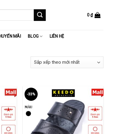
0
₫
HUYẾN MÃI
BLOG
LIÊN HỆ
-33%