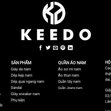
HỘ
SẢN PHẨM
QUẦN ÁO NAM
Các
Giày da nam
Áo sơ mi nam
thậ
Dép kẹp nam
Áo thun nam
dai
Dép quai ngang nam
Quần tây nam
Sandal
Quần Jeans nam
Giấ
n
Giày sneaker nam
02/
Phụ kiện
Lãn
ển