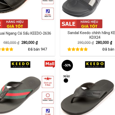
+
Sandal Keedo chính hãng K
uai Ngang Cá Sấu KEEDO-2636
KDX24
Giá
Giá
Giá
G
480,000
₫
280,000
₫
390,000
₫
280,000
₫
gốc
hiện
gốc
h
Đã bán
947
Đã bá
là:
tại
là:
tạ
480,000 ₫.
là:
390,000 ₫.
là
280,000 ₫.
2
-50%