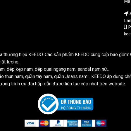
Mã
S
Lãn
P
kee
của thương hiệu KEEDO. Các sản phẩm KEEDO cung cấp bao gồm: Q
hất lượng.
m, dép kẹp nam, dép quai ngang nam, sandal nam nữ...
o thun nam, quần tây nam, quần Jeans nam... KEEDO áp dụng ch
ơng trình ưu đãi hấp dẫn được liên tục cập nhật trên website.