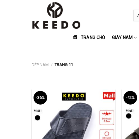
Skip
to
content
TRANG CHỦ
GIÀY NAM
DÉP NAM
/
TRANG 11
-36%
-42%