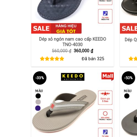
+
+
Dép xỏ ngón nam cao cấp KEEDO
Dép Q
TNO-4030
Giá
Giá
560,000
₫
360,000
₫
gốc
hiện
Đã bán
325
là:
tại
560,000 ₫.
là:
360,000 ₫.
-33%
-50%