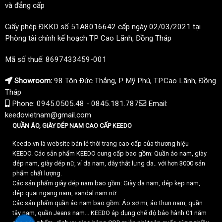
và đẳng cấp
Giấy phép ĐKKD số 51A8016642 cấp ngày 02/03/2021 tại
Phòng tài chính kế hoạch TP Cao Lãnh, Đồng Tháp
Mã số thuế: 8697433459-001
Showroom:
98 Tôn Đức Thắng, P Mỹ Phú, TP.Cao Lãnh, Đồng
Tháp
Phone: 0945.0505.48 - 0845.181.787
Email:
keedovietnam@gmail.com
QUẦN ÁO, GIÀY DÉP NAM CAO CẤP KEEDO
Keedo.vn là website bán lẻ thời trang cao cấp của thương hiệu
KEEDO. Các sản phẩm KEEDO cung cấp bao gồm: Quần áo nam, giày
dép nam, giày dép nữ, ví da nam, dây thắt lưng da.. với hơn 3000 sản
phẩm chất lượng.
Các sản phẩm giày dép nam bao gồm: Giày da nam, dép kẹp nam,
dép quai ngang nam, sandal nam nữ...
Các sản phẩm quần áo nam bao gồm: Áo sơ mi, áo thun nam, quần
tây nam, quần Jeans nam... KEEDO áp dụng chế độ bảo hành 01 năm