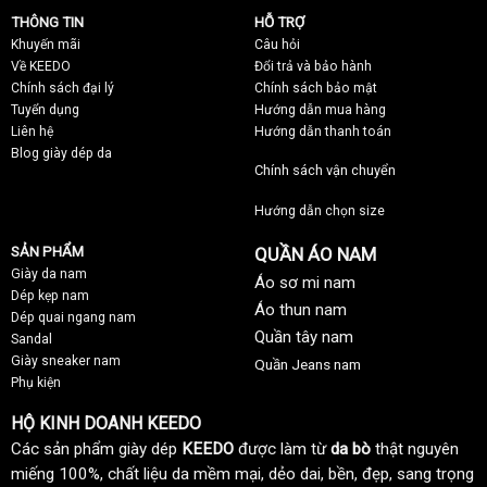
THÔNG TIN
HỖ TRỢ
Khuyến mãi
C
âu hỏi
Về KEEDO
Đổi trả và bảo hành
Chính sách đại lý
Chính sách bảo mật
Tuyển dụng
Hướng dẫn mua hàng
Liên hệ
Hướng dẫn thanh toán
Blog giày dép da
Chính sách vận chuyển
Hướng dẫn chọn size
SẢN PHẨM
QUẦN ÁO NAM
Giày da nam
Áo sơ mi nam
Dép kẹp nam
Áo thun nam
Dép quai ngang nam
Quần tây nam
Sandal
Giày sneaker nam
Quần Jeans nam
Phụ kiện
HỘ KINH DOANH KEEDO
Các sản phẩm giày dép
KEEDO
được làm từ
da bò
thật nguyên
miếng 100%, chất liệu da mềm mại, dẻo dai, bền, đẹp, sang trọng