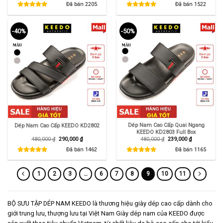
là:
tại
là:
tại
Đã bán
2205
Đã bán
1522
480,000 ₫.
là:
480,000 ₫.
là:
239,000 ₫.
290,000 ₫.
-40%
-50%
Dép Nam Cao Cấp Quai Ngang
Dép Nam Cao Cấp KEEDO KD2802
KEEDO KD2803 Full Box
Giá
Giá
Giá
Giá
480,000
₫
290,000
₫
480,000
₫
239,000
₫
gốc
hiện
gốc
hiện
là:
tại
là:
tại
Đã bán
1462
Đã bán
1165
480,000 ₫.
là:
480,000 ₫.
là:
290,000 ₫.
239,000 ₫.
1
2
3
…
6
7
8
9
10
11
BỘ SƯU TẬP DÉP NAM KEEDO là thương hiệu giày dép cao cấp dành cho
giới trung lưu, thượng lưu tại Việt Nam Giày dép nam của KEEDO được