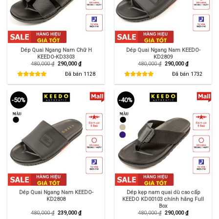
Dép Quai Ngang Nam Chữ H
Dép Quai Ngang Nam KEEDO-
KEEDO-KD3303
KD2809
Giá
Giá
Giá
Giá
480,000
₫
290,000
₫
480,000
₫
290,000
₫
gốc
hiện
gốc
hiện
là:
tại
là:
tại
Đã bán
1128
Đã bán
1732
480,000 ₫.
là:
480,000 ₫.
là:
290,000 ₫.
290,000 ₫.
-50%
-40%
Dép Quai Ngang Nam KEEDO-
Dép kẹp nam quai dù cao cấp
KD2808
KEEDO KD00103 chính hãng Full
Box
Giá
Giá
Giá
Giá
480,000
₫
239,000
₫
480,000
₫
290,000
₫
gốc
hiện
gốc
hiện