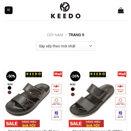
Skip
to
content
DÉP NAM
/
TRANG 9
-50%
-26%