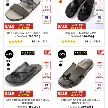
Dép Nam Cao Cấp KEEDO KD0505
Dép kẹp Dr Martens 2A92
Giá
Giá
Giá
Giá
480,000
₫
290,000
₫
1,250,000
₫
390,000
₫
gốc
hiện
gốc
hiện
là:
tại
là:
tại
Đã bán
1824
Đã bán
5865
480,000 ₫.
là:
1,250,000 ₫.
là:
290,000 ₫.
390,000 ₫.
-49%
-50%
Dép nam quai chéo cao cấp KEEDO
Dép Nam Chữ H Cao Cấp KEEDO
BH00202
KD822 Full Box
Giá
Giá
Giá
Giá
750,000
₫
380,000
₫
480,000
₫
239,000
₫