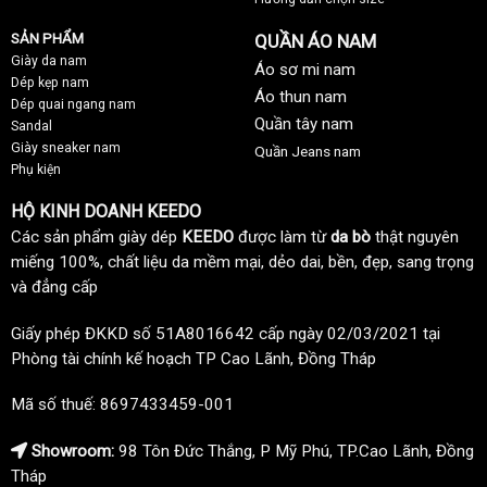
SẢN PHẨM
QUẦN ÁO NAM
Giày da nam
Áo sơ mi nam
Dép kẹp nam
Áo thun nam
Dép quai ngang nam
Quần tây nam
Sandal
Giày sneaker nam
Quần Jeans nam
Phụ kiện
HỘ KINH DOANH KEEDO
Các sản phẩm giày dép
KEEDO
được làm từ
da bò
thật nguyên
miếng 100%, chất liệu da mềm mại, dẻo dai, bền, đẹp, sang trọng
và đẳng cấp
Giấy phép ĐKKD số 51A8016642 cấp ngày 02/03/2021 tại
Phòng tài chính kế hoạch TP Cao Lãnh, Đồng Tháp
Mã số thuế: 8697433459-001
Showroom:
98 Tôn Đức Thắng, P Mỹ Phú, TP.Cao Lãnh, Đồng
Tháp