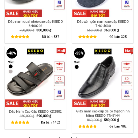
Dép nam quai chéo cao cấp KEEDO
Dép xỏ ngón nam cao cấp KEEDO
BH00202
TNO-4030
Giá
Giá
Giá
Giá
750,000
₫
380,000
₫
560,000
₫
360,000
₫
gốc
hiện
gốc
hiện
là:
tại
là:
tại
Đã bán
537
Đã bán
325
750,000 ₫.
là:
560,000 ₫.
là:
380,000 ₫.
360,000 ₫.
-40%
-33%
Giày nam cao cấp da bò thật chính
Dép Nam Cao Cấp KEEDO KD2802
hãng KEEDO TN-5144
Giá
Giá
480,000
₫
290,000
₫
gốc
hiện
Giá
Giá
860,000
₫
580,000
₫
là:
tại
Đã bán
1462
gốc
hiện
480,000 ₫.
là:
là:
tại
Đã bán
982
290,000 ₫.
860,000 ₫.
là:
580,000 ₫.