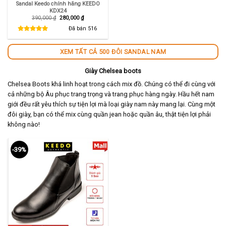
Sandal Keedo chính hãng KEEDO
KDX24
Giá
Giá
390,000
₫
280,000
₫
gốc
hiện
là:
tại
Đã bán
516
390,000 ₫.
là:
280,000 ₫.
XEM TẤT CẢ 500 ĐÔI SANDAL NAM
Giày Chelsea boots
Chelsea Boots khá linh hoạt trong cách mix đồ. Chúng có thể đi cùng với
cả những bộ Âu phục trang trọng và trang phục hàng ngày. Hầu hết nam
giới đều rất yêu thích sự tiện lợi mà loại giày nam này mang lại. Cùng một
đôi giày, bạn có thể mix cùng quần jean hoặc quần âu, thật tiện lợi phải
không nào!
-39%