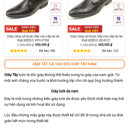
Giày công sở buộc dây cao cấp da bò
Giày công sở buộc dây cao cấp da bò
thật KEEDO VPO-P703
thật KEEDO KD4127
Giá
Giá
Giá
Giá
1,150,000
₫
650,000
₫
1,150,000
₫
650,000
₫
gốc
hiện
gốc
hiện
là:
tại
là:
tại
Đã bán
382
Đã bán
122
1,150,000 ₫.
là:
1,150,000 ₫.
là:
650,000 ₫.
650,000 ₫.
XEM TẤT CẢ 1000 ĐÔI GIÀY TÂY NAM
Giày Tây
luôn là đôi giày không thể thiếu trong tủ giày của nam giới. Từ
một anh chàng vừa bước ra khỏi trường lớp cho tới quý ông trưởng thành.
Giày lười da nam
Đây là một trong những kiểu giày lười da được yêu thích nhất hiện nay bởi
sự tiện dụng và linh hoạt khi sử dụng.
Lúc đầu những mẫu giày này được thiết kế chỉ để đi trong nhà với sự đơn
giản hết mức trong thiết kế.