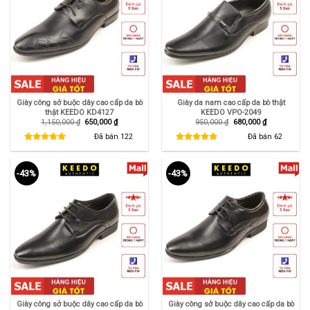
Giày công sở buộc dây cao cấp da bò
Giày da nam cao cấp da bò thật
thật KEEDO KD4127
KEEDO VPO-2049
Giá
Giá
Giá
Giá
1,150,000
₫
650,000
₫
950,000
₫
680,000
₫
gốc
hiện
gốc
hiện
là:
tại
là:
tại
Đã bán
122
Đã bán
62
1,150,000 ₫.
là:
950,000 ₫.
là:
650,000 ₫.
680,000 ₫.
-43%
-43%
Giày công sở buộc dây cao cấp da bò
Giày công sở buộc dây cao cấp da bò