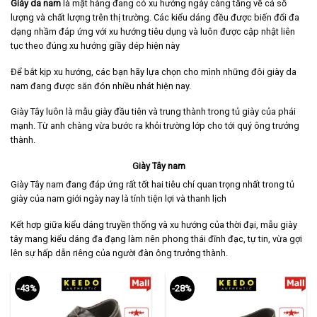
Giày da nam
là mặt hàng đang có xu hướng ngày càng tăng về cả số
lượng và chất lượng trên thị trường. Các kiểu dáng đều được biến đổi đa
dạng nhầm đáp ứng với xu hướng tiêu dụng và luôn được cập nhật liên
tục theo đúng xu hướng giầy dép hiện này
Để bắt kịp xu hướng, các bạn hãy lựa chọn cho mình những đôi giày da
nam đang được săn đón nhiều nhát hiện nay.
Giày Tây luôn là mẫu giày đầu tiên và trung thành trong tủ giày của phái
mạnh. Từ anh chàng vừa bước ra khỏi trường lớp cho tới quý ông trưởng
thành.
Giày Tây nam
Giày Tây nam
đang đáp ứng rất tốt hai tiêu chí quan trọng nhất trong tủ
giày của nam giới ngày nay là tính tiện lợi và thanh lịch
Kết hơp giữa kiểu dáng truyền thống và xu hướng của thời đại, mẫu giày
tây mang kiểu dáng đa đạng làm nên phong thái đĩnh đạc, tự tin, vừa gợi
lên sự hấp dẫn riêng của người đàn ông trưởng thành.
-43%
-28%