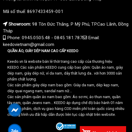
Mã số thuế: 8697433459-001
Showroom:
98 Tôn Đức Thắng, P Mỹ Phú, TP.Cao Lãnh, Đồng
Tháp
Phone: 0945.0505.48 - 0845.181.787
Email:
keedovietnam@gmail.com
QUẦN ÁO, GIÀY DÉP NAM CAO CẤP KEEDO
Keedo.vn là website bán lẻ thời trang cao cấp của thương hiệu
KEEDO. Các sản phẩm KEEDO cung cấp bao gồm: Quần áo nam, giày
dép nam, giày dép nữ, ví da nam, dây thắt lưng da.. với hơn 3000 sản
phẩm chất lượng.
Các sản phẩm giày dép nam bao gồm: Giày da nam, dép kẹp nam,
dép quai ngang nam, sandal nam nữ...
Các sản phẩm quần áo nam bao gồm: Áo sơ mi, áo thun nam, quần
tây nam, quần Jeans nam... KEEDO áp dụng chế độ bảo hành 01 năm
cho sản phẩm, dịch vụ giao hàng COD miễn phí toàn quốc cùng nhiều
chương trình ưu đãi hấp dẫn được liên tục cập nhật trên website.