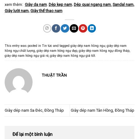
xem thêm:
Giày da nam
.
Dép kẹp nam
.
Dép quai ngang nam
.
Sandal nam,
Giày lười nam,
Giày thể thao nam
This entry was posted in
Tin tức
and tagged
giày dép nam hồng ngư
,
giày dép nam
hồng ngự chất lượng
,
giày dép nam hông ngự đẹp
,
giày dép nam hồng ngự đồng tháp
,
giày dép nam hông ngự giá rẻ
,
giày dép nam hồng ngự giá tốt
.
THUẬT TRẦN
Giày dép nam Sa Đéc, Đồng Tháp
Giày dép nam Tân Hồng, Đồng Tháp
Để lại một bình luận