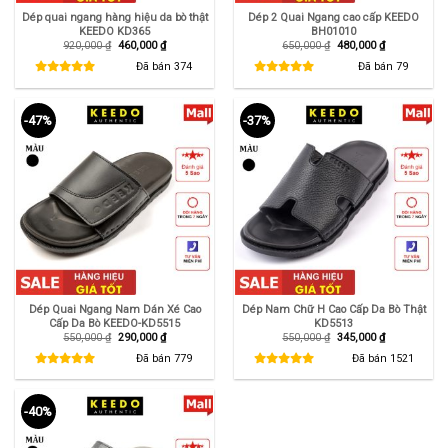
Dép quai ngang hàng hiệu da bò thật
Dép 2 Quai Ngang cao cấp KEEDO
KEEDO KD365
BH01010
Giá
Giá
Giá
Giá
920,000
₫
460,000
₫
650,000
₫
480,000
₫
gốc
hiện
gốc
hiện
là:
tại
là:
tại
Đã bán
374
Đã bán
79
920,000 ₫.
là:
650,000 ₫.
là:
460,000 ₫.
480,000 ₫.
-47%
-37%
Dép Quai Ngang Nam Dán Xé Cao
Dép Nam Chữ H Cao Cấp Da Bò Thật
Cấp Da Bò KEEDO-KD5515
KD5513
Giá
Giá
Giá
Giá
550,000
₫
290,000
₫
550,000
₫
345,000
₫
gốc
hiện
gốc
hiện
là:
tại
là:
tại
Đã bán
779
Đã bán
1521
550,000 ₫.
là:
550,000 ₫.
là:
290,000 ₫.
345,000 ₫.
-40%