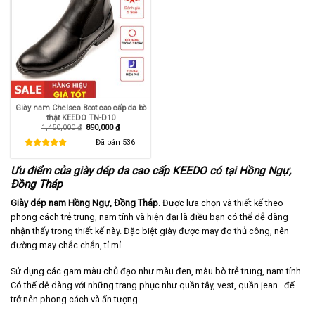
Giày nam Chelsea Boot cao cấp da bò
thật KEEDO TN-D10
Giá
Giá
1,450,000
₫
890,000
₫
gốc
hiện
là:
tại
Đã bán
536
1,450,000 ₫.
là:
890,000 ₫.
Ưu điểm của giày dép da cao cấp KEEDO có tại Hồng Ngự,
Đồng Tháp
Giày dép nam Hồng Ngự, Đồng Tháp
.
Được lựa chọn và thiết kế theo
phong cách trẻ trung, nam tính và hiện đại là điều bạn có thể dễ dàng
nhận thấy trong thiết kế này. Đặc biệt giày được may đo thủ công, nên
đường may chắc chắn, tỉ mỉ.
Sử dụng các gam màu chủ đạo như màu đen, màu bò trẻ trung, nam tính.
Có thể dễ dàng với những trang phục như quần tây, vest, quần jean…để
trở nên phong cách và ấn tượng.