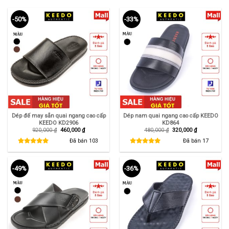
-50%
-33%
Dép đế may sẵn quai ngang cao cấp
Dép nam quai ngang cao cấp KEEDO
KEEDO KD2906
KD864
Giá
Giá
Giá
Giá
920,000
₫
460,000
₫
480,000
₫
320,000
₫
gốc
hiện
gốc
hiện
là:
tại
là:
tại
Đã bán
103
Đã bán
17
920,000 ₫.
là:
480,000 ₫.
là:
460,000 ₫.
320,000 ₫.
-49%
-36%