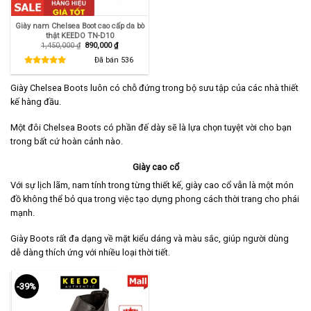
Giày nam Chelsea Boot cao cấp da bò
thật KEEDO TN-D10
Giá
Giá
1,450,000
₫
890,000
₫
gốc
hiện
là:
tại
Đã bán
536
1,450,000 ₫.
là:
890,000 ₫.
Giày Chelsea Boots luôn có chỗ đứng trong bộ sưu tập của các nhà thiết
kế hàng đầu.
Một đôi Chelsea Boots có phần đế dày sẽ là lựa chọn tuyệt vời cho bạn
trong bất cứ hoàn cảnh nào.
Giày cao cổ
Với sự lịch lãm, nam tính trong từng thiết kế, giày cao cổ vẫn là một món
đồ không thể bỏ qua trong việc tạo dựng phong cách thời trang cho phái
mạnh.
Giày Boots rất đa dạng về mặt kiểu dáng và màu sắc, giúp người dùng
dễ dàng thích ứng với nhiều loại thời tiết.
-39%