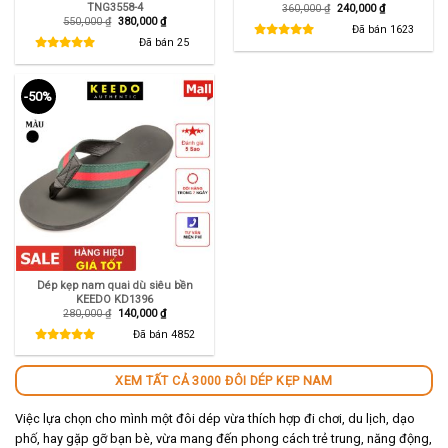
TNG3558-4
Giá
Giá
360,000
₫
240,000
₫
gốc
hiện
Giá
Giá
550,000
₫
380,000
₫
là:
tại
Đã bán
1623
gốc
hiện
360,000 ₫.
là:
là:
tại
Đã bán
25
240,000 ₫.
550,000 ₫.
là:
380,000 ₫.
-50%
Dép kẹp nam quai dù siêu bền
KEEDO KD1396
Giá
Giá
280,000
₫
140,000
₫
gốc
hiện
là:
tại
Đã bán
4852
280,000 ₫.
là:
140,000 ₫.
XEM TẤT CẢ 3000 ĐÔI DÉP KẸP NAM
Việc lựa chọn cho mình một đôi dép vừa thích hợp đi chơi, du lịch, dạo
phố, hay gặp gỡ bạn bè, vừa mang đến phong cách trẻ trung, năng động,