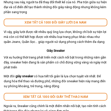
Nhưng sau này, người ta đã thay đổi thiết kế của nó. Pha trộn giữa sự hiện
đại và cổ điển để tạo thành những đôi giày năng động nhưng không kém
phần sang trọng
XEM TẤT CẢ 1000 ĐÔI GIÀY LƯỜI DA NAM
Vì vậy, giày lười được rất nhiều quý ông lựa chọn, không chỉ bởi sự tiện lợi
mà còn có thể kết hợp được với nhiều loại trang phục khác nhau như
quần Jeans, Quần Sọc… giúp người sử dụng phong cách thêm đa dạng
Giày Sneaker
Với xu hướng thời trang phát triển một cách nổi bật trong những năm gần
đây, sneaker hiện đang là sản phẩm có chỗ đứng vững vàng và ngày một
phát triển
Một đôi
giày sneaker
có họa tiết tối giản là lựa chọn tuyệt vời nhất. Để
dung hòa thể thao và đường phố, những đôi sneaker hiện này mang đến
sự phóng khoáng, trẻ trung, năng động
XEM TẤT CẢ 1000 ĐÔI GIÀY THỂ THAO NAM
Ngoài ra, Sneaker cũng chính là một điểm nhấn nổi bật, tạo nên tính cách
thời trang độc đáo nhưng lại vô cùng đơn giản.