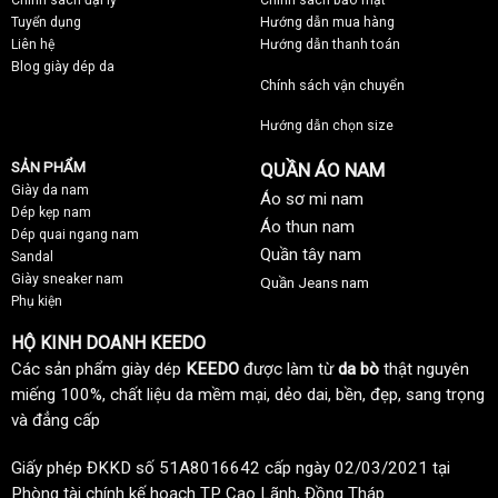
Tuyển dụng
Hướng dẫn mua hàng
Liên hệ
Hướng dẫn thanh toán
Blog giày dép da
Chính sách vận chuyển
Hướng dẫn chọn size
SẢN PHẨM
QUẦN ÁO NAM
Giày da nam
Áo sơ mi nam
Dép kẹp nam
Áo thun nam
Dép quai ngang nam
Quần tây nam
Sandal
Giày sneaker nam
Quần Jeans nam
Phụ kiện
HỘ KINH DOANH KEEDO
Các sản phẩm giày dép
KEEDO
được làm từ
da bò
thật nguyên
miếng 100%, chất liệu da mềm mại, dẻo dai, bền, đẹp, sang trọng
và đẳng cấp
Giấy phép ĐKKD số 51A8016642 cấp ngày 02/03/2021 tại
Phòng tài chính kế hoạch TP Cao Lãnh, Đồng Tháp