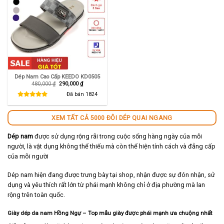
Dép Nam Cao Cấp KEEDO KD0505
Giá
Giá
480,000
₫
290,000
₫
gốc
hiện
là:
tại
Đã bán
1824
480,000 ₫.
là:
290,000 ₫.
XEM TẤT CẢ 5000 ĐÔI DÉP QUAI NGANG
Dép nam
được sử dụng rộng rãi trong cuộc sống hàng ngày của mỗi
người, là vật dụng không thể thiếu mà còn thể hiện tính cách và đẳng cấp
của mõi người
Dép nam hiện đang được trưng bày tại shop, nhận được sự đón nhận, sử
dụng và yêu thích rất lớn từ phái mạnh không chỉ ở địa phường mà lan
rộng trên toàn quốc.
Giày dép da nam Hồng Ngự – Top mẫu giày được phái mạnh ưa chuộng nhất