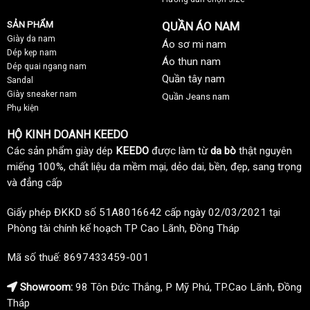
SẢN PHẨM
QUẦN ÁO NAM
Giày da nam
Áo sơ mi nam
Dép kẹp nam
Áo thun nam
Dép quai ngang nam
Quần tây nam
Sandal
Giày sneaker nam
Quần Jeans nam
Phụ kiện
HỘ KINH DOANH KEEDO
Các sản phẩm giày dép
KEEDO
được làm từ
da bò
thật nguyên
miếng 100%, chất liệu da mềm mại, dẻo dai, bền, đẹp, sang trọng
và đẳng cấp
Giấy phép ĐKKD số 51A8016642 cấp ngày 02/03/2021 tại
Phòng tài chính kế hoạch TP Cao Lãnh, Đồng Tháp
Mã số thuế: 8697433459-001
Showroom:
98 Tôn Đức Thắng, P Mỹ Phú, TP.Cao Lãnh, Đồng
Tháp