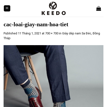
Skip
to
content
cac-loai-giay-nam-hoa-tiet
Published
11 Tháng 1, 2021
at
700 × 700
in
Giày dép nam Sa Đéc, Đồng
Tháp