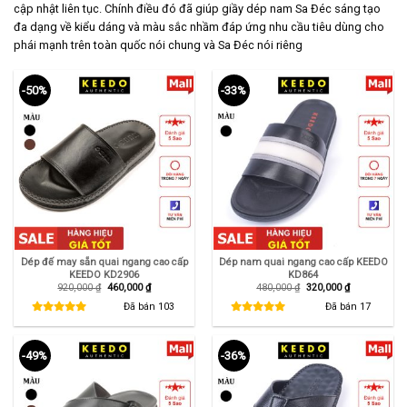
cập nhật liên tục. Chính điều đó đã giúp giầy dép nam Sa Đéc sáng tạo
đa dạng về kiểu dáng và màu sắc nhầm đáp ứng nhu cầu tiêu dùng cho
phái mạnh trên toàn quốc nói chung và Sa Đéc nói riêng
-50%
-33%
Dép đế may sẵn quai ngang cao cấp
Dép nam quai ngang cao cấp KEEDO
KEEDO KD2906
KD864
Giá
Giá
Giá
Giá
920,000
₫
460,000
₫
480,000
₫
320,000
₫
gốc
hiện
gốc
hiện
là:
tại
là:
tại
Đã bán
103
Đã bán
17
920,000 ₫.
là:
480,000 ₫.
là:
460,000 ₫.
320,000 ₫.
-49%
-36%