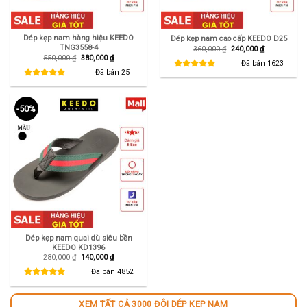
Dép kẹp nam hàng hiệu KEEDO
Dép kẹp nam cao cấp KEEDO D25
TNG3558-4
Giá
Giá
360,000
₫
240,000
₫
gốc
hiện
Giá
Giá
550,000
₫
380,000
₫
là:
tại
Đã bán
1623
gốc
hiện
360,000 ₫.
là:
là:
tại
Đã bán
25
240,000 ₫.
550,000 ₫.
là:
380,000 ₫.
-50%
Dép kẹp nam quai dù siêu bền
KEEDO KD1396
Giá
Giá
280,000
₫
140,000
₫
gốc
hiện
là:
tại
Đã bán
4852
280,000 ₫.
là:
140,000 ₫.
XEM TẤT CẢ 3000 ĐÔI DÉP KẸP NAM