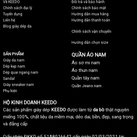
Về KEEDO
Đổi trả và bảo hành
Chính sách đại lý
Chính sách bảo mật
Tuyển dụng
Hướng dẫn mua hàng
Liên hệ
Hướng dẫn thanh toán
Blog giày dép da
Chính sách vận chuyển
Hướng dẫn chọn size
SẢN PHẨM
QUẦN ÁO NAM
Giày da nam
Áo sơ mi nam
Dép kẹp nam
Áo thun nam
Dép quai ngang nam
Quần tây nam
Sandal
Giày sneaker nam
Quần Jeans nam
Phụ kiện
HỘ KINH DOANH KEEDO
Các sản phẩm giày dép
KEEDO
được làm từ
da bò
thật nguyên
miếng 100%, chất liệu da mềm mại, dẻo dai, bền, đẹp, sang trọng
và đẳng cấp
Giấy phép ĐKKD số 51A8016642 cấp ngày 02/03/2021 tại