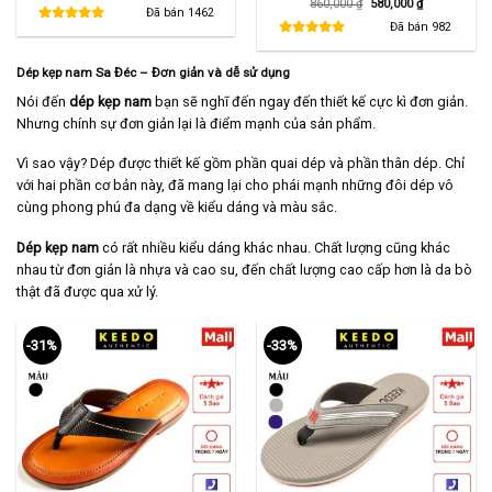
Giá
Giá
860,000
₫
580,000
₫
là:
tại
Đã bán
1462
gốc
hiện
480,000 ₫.
là:
là:
tại
Đã bán
982
290,000 ₫.
860,000 ₫.
là:
580,000 ₫.
Dép kẹp nam Sa Đéc – Đơn giản và dễ sử dụng
Nói đến
dép kẹp nam
bạn sẽ nghĩ đến ngay đến thiết kế cực kì đơn giản.
Nhưng chính sự đơn giản lại là điểm mạnh của sản phẩm.
Vì sao vậy? Dép được thiết kế gồm phần quai dép và phần thân dép. Chỉ
với hai phần cơ bản này, đã mang lại cho phái mạnh những đôi dép vô
cùng phong phú đa dạng về kiểu dáng và màu sắc.
Dép kẹp nam
có rất nhiều kiểu dáng khác nhau. Chất lượng cũng khác
nhau từ đơn giản là nhựa và cao su, đến chất lượng cao cấp hơn là da bò
thật đã được qua xử lý.
-31%
-33%