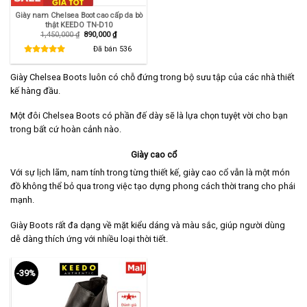
Giày nam Chelsea Boot cao cấp da bò
thật KEEDO TN-D10
Giá
Giá
1,450,000
₫
890,000
₫
gốc
hiện
là:
tại
Đã bán
536
1,450,000 ₫.
là:
890,000 ₫.
Giày Chelsea Boots luôn có chỗ đứng trong bộ sưu tập của các nhà thiết
kế hàng đầu.
Một đôi Chelsea Boots có phần đế dày sẽ là lựa chọn tuyệt vời cho bạn
trong bất cứ hoàn cảnh nào.
Giày cao cổ
Với sự lịch lãm, nam tính trong từng thiết kế, giày cao cổ vẫn là một món
đồ không thể bỏ qua trong việc tạo dựng phong cách thời trang cho phái
mạnh.
Giày Boots rất đa dạng về mặt kiểu dáng và màu sắc, giúp người dùng
dễ dàng thích ứng với nhiều loại thời tiết.
-39%