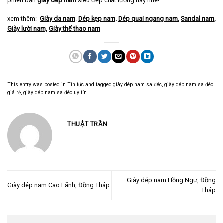
phiên bản
giày dép nam
siêu đẹp chất lượng này nhé!
xem thêm:
Giày da nam
.
Dép kẹp nam
.
Dép quai ngang nam
.
Sandal nam,
Giày lười nam,
Giày thể thao nam
This entry was posted in
Tin tức
and tagged
giày dép nam sa đéc
,
giày dép nam sa đéc
giá rẻ
,
giày dép nam sa đéc uy tín
.
THUẬT TRẦN
Giày dép nam Hồng Ngự, Đồng
Giày dép nam Cao Lãnh, Đồng Tháp
Tháp