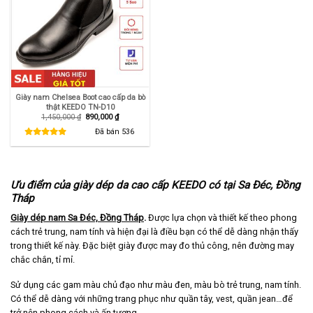
Giày nam Chelsea Boot cao cấp da bò
thật KEEDO TN-D10
Giá
Giá
1,450,000
₫
890,000
₫
gốc
hiện
là:
tại
Đã bán
536
1,450,000 ₫.
là:
890,000 ₫.
Ưu điểm của giày dép da cao cấp KEEDO có tại Sa Đéc, Đồng
Tháp
Giày dép nam Sa Đéc, Đồng Tháp
.
Được lựa chọn và thiết kế theo phong
cách trẻ trung, nam tính và hiện đại là điều bạn có thể dễ dàng nhận thấy
trong thiết kế này. Đặc biệt giày được may đo thủ công, nên đường may
chắc chắn, tỉ mỉ.
Sử dụng các gam màu chủ đạo như màu đen, màu bò trẻ trung, nam tính.
Có thể dễ dàng với những trang phục như quần tây, vest, quần jean…để
trở nên phong cách và ấn tượng.