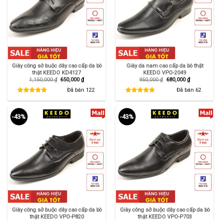
Giày công sở buộc dây cao cấp da bò
Giày da nam cao cấp da bò thật
thật KEEDO KD4127
KEEDO VPO-2049
Giá
Giá
Giá
Giá
1,150,000
₫
650,000
₫
950,000
₫
680,000
₫
gốc
hiện
gốc
hiện
là:
tại
là:
tại
Đã bán
122
Đã bán
62
1,150,000 ₫.
là:
950,000 ₫.
là:
650,000 ₫.
680,000 ₫.
-43%
-43%
Giày công sở buộc dây cao cấp da bò
Giày công sở buộc dây cao cấp da bò
thật KEEDO VPO-P820
thật KEEDO VPO-P703