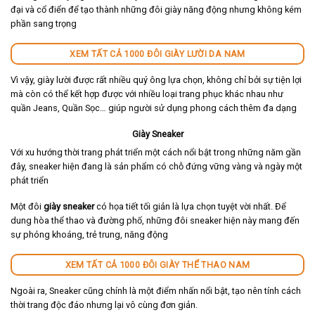
đại và cổ điển để tạo thành những đôi giày năng động nhưng không kém
phần sang trọng
XEM TẤT CẢ 1000 ĐÔI GIÀY LƯỜI DA NAM
Vì vậy, giày lười được rất nhiều quý ông lựa chọn, không chỉ bởi sự tiện lợi
mà còn có thể kết hợp được với nhiều loại trang phục khác nhau như
quần Jeans, Quần Sọc… giúp người sử dụng phong cách thêm đa dạng
Giày Sneaker
Với xu hướng thời trang phát triển một cách nổi bật trong những năm gần
đây, sneaker hiện đang là sản phẩm có chỗ đứng vững vàng và ngày một
phát triển
Một đôi
giày sneaker
có họa tiết tối giản là lựa chọn tuyệt vời nhất. Để
dung hòa thể thao và đường phố, những đôi sneaker hiện này mang đến
sự phóng khoáng, trẻ trung, năng động
XEM TẤT CẢ 1000 ĐÔI GIÀY THỂ THAO NAM
Ngoài ra, Sneaker cũng chính là một điểm nhấn nổi bật, tạo nên tính cách
thời trang độc đáo nhưng lại vô cùng đơn giản.