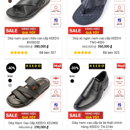
Dép nam quai chéo cao cấp KEEDO
Dép xỏ ngón nam cao cấp KEEDO
BH00202
TNO-4030
Giá
Giá
Giá
Giá
750,000
₫
380,000
₫
560,000
₫
360,000
₫
gốc
hiện
gốc
hiện
là:
tại
là:
tại
Đã bán
537
Đã bán
325
750,000 ₫.
là:
560,000 ₫.
là:
380,000 ₫.
360,000 ₫.
-40%
-33%
Giày nam cao cấp da bò thật chính
Dép Nam Cao Cấp KEEDO KD2802
hãng KEEDO TN-5144
Giá
Giá
480,000
₫
290,000
₫
gốc
hiện