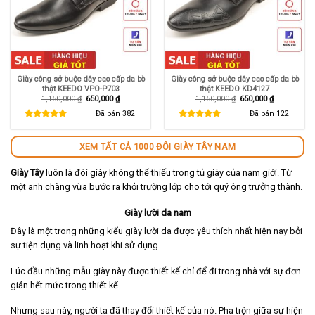
Giày công sở buộc dây cao cấp da bò
Giày công sở buộc dây cao cấp da bò
thật KEEDO VPO-P703
thật KEEDO KD4127
Giá
Giá
Giá
Giá
1,150,000
₫
650,000
₫
1,150,000
₫
650,000
₫
gốc
hiện
gốc
hiện
là:
tại
là:
tại
Đã bán
382
Đã bán
122
1,150,000 ₫.
là:
1,150,000 ₫.
là:
650,000 ₫.
650,000 ₫.
XEM TẤT CẢ 1000 ĐÔI GIÀY TÂY NAM
Giày Tây
luôn là đôi giày không thể thiếu trong tủ giày của nam giới. Từ
một anh chàng vừa bước ra khỏi trường lớp cho tới quý ông trưởng thành.
Giày lười da nam
Đây là một trong những kiểu giày lười da được yêu thích nhất hiện nay bởi
sự tiện dụng và linh hoạt khi sử dụng.
Lúc đầu những mẫu giày này được thiết kế chỉ để đi trong nhà với sự đơn
giản hết mức trong thiết kế.
Nhưng sau này, người ta đã thay đổi thiết kế của nó. Pha trộn giữa sự hiện