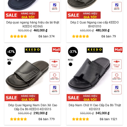
Dép quai ngang hàng hiệu da bò thật
Dép 2 Quai Ngang cao cấp KEEDO
KEEDO KD365
BH01010
Giá
Giá
Giá
Giá
920,000
₫
460,000
₫
650,000
₫
480,000
₫
gốc
hiện
gốc
hiện
là:
tại
là:
tại
Đã bán
374
Đã bán
79
920,000 ₫.
là:
650,000 ₫.
là:
460,000 ₫.
480,000 ₫.
-47%
-37%
Dép Quai Ngang Nam Dán Xé Cao
Dép Nam Chữ H Cao Cấp Da Bò Thật
Cấp Da Bò KEEDO-KD5515
KD5513
Giá
Giá
Giá
Giá
550,000
₫
290,000
₫
550,000
₫
345,000
₫
gốc
hiện
gốc
hiện
là:
tại
là:
tại
Đã bán
779
Đã bán
1521
550,000 ₫.
là:
550,000 ₫.
là:
290,000 ₫.
345,000 ₫.