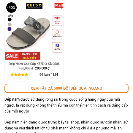
-40%
Dép Nam Cao Cấp KEEDO KD0505
Giá
Giá
480,000
₫
290,000
₫
gốc
hiện
là:
tại
Đã bán
1824
480,000 ₫.
là:
290,000 ₫.
XEM TẤT CẢ 5000 ĐÔI DÉP QUAI NGANG
Dép nam
được sử dụng rộng rãi trong cuộc sống hàng ngày của mỗi
người, là vật dụng không thể thiếu mà còn thể hiện tính cách và đẳng cấp
của mõi người
Dép nam hiện đang được trưng bày tại shop, nhận được sự đón nhận, sử
dụng và yêu thích rất lớn từ phái mạnh không chỉ ở địa phường mà lan