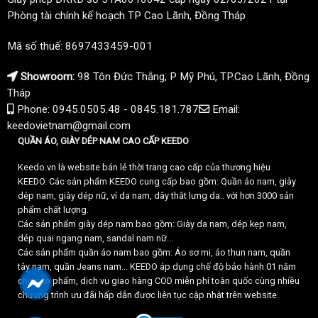
Phòng tài chính kế hoạch TP Cao Lãnh, Đồng Tháp
Mã số thuế: 8697433459-001
Showroom:
98 Tôn Đức Thắng, P Mỹ Phú, TP.Cao Lãnh, Đồng
Tháp
Phone: 0945.0505.48 - 0845.181.787
Email:
keedovietnam@gmail.com
QUẦN ÁO, GIÀY DÉP NAM CAO CẤP KEEDO
Keedo.vn là website bán lẻ thời trang cao cấp của thương hiệu
KEEDO. Các sản phẩm KEEDO cung cấp bao gồm: Quần áo nam, giày
dép nam, giày dép nữ, ví da nam, dây thắt lưng da.. với hơn 3000 sản
phẩm chất lượng.
Các sản phẩm giày dép nam bao gồm: Giày da nam, dép kẹp nam,
dép quai ngang nam, sandal nam nữ...
Các sản phẩm quần áo nam bao gồm: Áo sơ mi, áo thun nam, quần
tây nam, quần Jeans nam... KEEDO áp dụng chế độ bảo hành 01 năm
cho sản phẩm, dịch vụ giao hàng COD miễn phí toàn quốc cùng nhiều
chương trình ưu đãi hấp dẫn được liên tục cập nhật trên website.