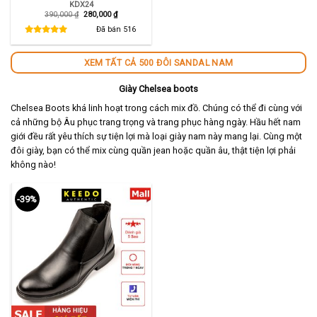
KDX24
Giá
Giá
390,000
₫
280,000
₫
gốc
hiện
là:
tại
Đã bán
516
390,000 ₫.
là:
280,000 ₫.
XEM TẤT CẢ 500 ĐÔI SANDAL NAM
Giày Chelsea boots
Chelsea Boots khá linh hoạt trong cách mix đồ. Chúng có thể đi cùng với
cả những bộ Âu phục trang trọng và trang phục hàng ngày. Hầu hết nam
giới đều rất yêu thích sự tiện lợi mà loại giày nam này mang lại. Cùng một
đôi giày, bạn có thể mix cùng quần jean hoặc quần âu, thật tiện lợi phải
không nào!
-39%