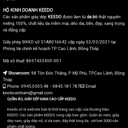
HỘ KINH DOANH KEEDO
Các sản phẩm giày dép
KEEDO
được làm từ
da bò
thật nguyên
miếng 100%, chất liệu da mềm mại, dẻo dai, bền, đẹp, sang trọng
và đẳng cấp
Giấy phép ĐKKD số 51A8016642 cấp ngày 02/03/2021 tại
Phòng tài chính kế hoạch TP Cao Lãnh, Đồng Tháp
Mã số thuế: 8697433459-001
Showroom:
98 Tôn Đức Thắng, P Mỹ Phú, TP.Cao Lãnh, Đồng
Tháp
Phone: 0945.0505.48 - 0845.181.787
Email:
keedovietnam@gmail.com
QUẦN ÁO, GIÀY DÉP NAM CAO CẤP KEEDO
Keedo.vn là website bán lẻ thời trang cao cấp của thương hiệu
KEEDO. Các sản phẩm KEEDO cung cấp bao gồm: Quần áo nam, giày
dép nam, giày dép nữ, ví da nam, dây thắt lưng da.. với hơn 3000 sản
phẩm chất lượng.