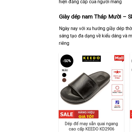
hiện đẳng cấp của người mang
Giày dép nam Tháp Mười – Sh
Ngày nay với xu hướng giầy dép thời
sáng tạo đa dạng về kiểu dáng và 
riêng
-50%
+
Dép đế may sẵn quai ngang
cao cấp KEEDO KD2906