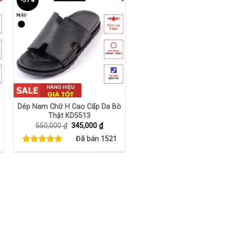
+
Dép Nam Chữ H Cao Cấp Da Bò
Thật KD5513
Giá
Giá
550,000
₫
345,000
₫
gốc
hiện
Đã bán
1521
là:
tại
550,000 ₫.
là:
00 ₫.
345,000 ₫.