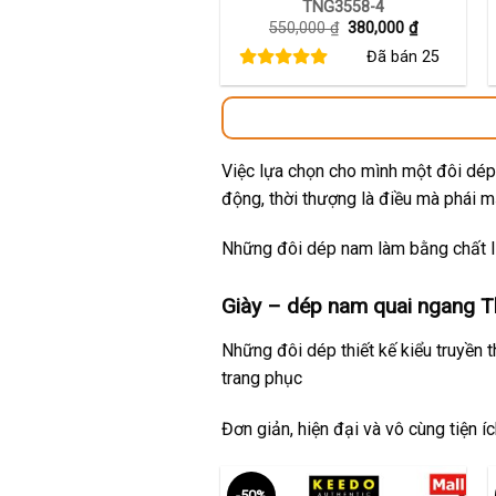
TNG3558-4
Giá
Giá
550,000
₫
380,000
₫
gốc
hiện
Đã bán
25
là:
tại
550,000 ₫.
là:
380,000 ₫.
Việc lựa chọn cho mình một đôi dép 
động, thời thượng là điều mà phái 
Những đôi dép nam làm bằng chất li
Giày – dép nam quai ngang Th
Những đôi dép thiết kế kiểu truyền 
trang phục
Đơn giản, hiện đại và vô cùng tiện í
-50%