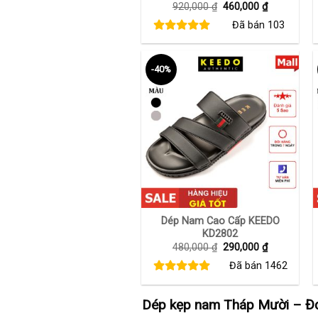
Giá
Giá
920,000
₫
460,000
₫
gốc
hiện
Đã bán
103
là:
tại
920,000 ₫.
là:
460,000 ₫.
-40%
+
Dép Nam Cao Cấp KEEDO
KD2802
Giá
Giá
480,000
₫
290,000
₫
gốc
hiện
Đã bán
1462
là:
tại
480,000 ₫.
là:
290,000 ₫.
Dép kẹp nam Tháp Mười – Đơ