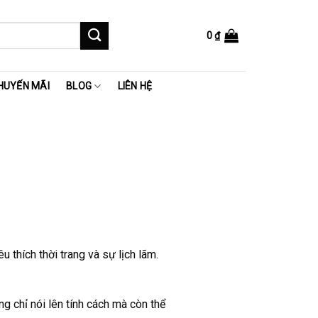
0
₫
HUYẾN MÃI
BLOG
LIÊN HỆ
thích thời trang và sự lịch lãm.
g chỉ nói lên tính cách mà còn thể