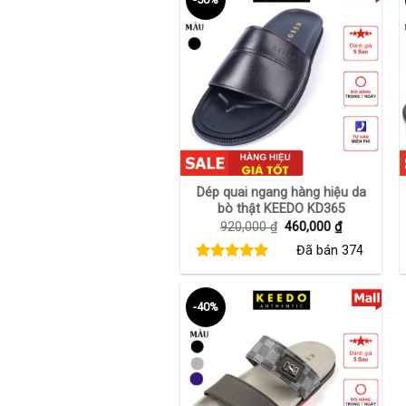
+
Dép quai ngang hàng hiệu da
bò thật KEEDO KD365
Giá
Giá
920,000
₫
460,000
₫
gốc
hiện
Đã bán
374
là:
tại
920,000 ₫.
là:
460,000 ₫.
-40%