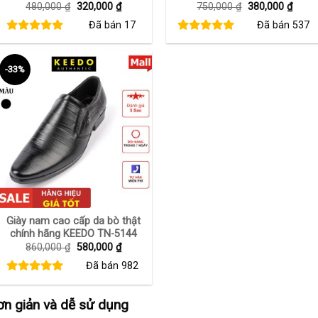
Giá
Giá
Giá
Giá
480,000
₫
320,000
₫
750,000
₫
380,000
₫
gốc
hiện
gốc
hiện
Đã bán
17
Đã bán
537
là:
tại
là:
tại
480,000 ₫.
là:
750,000 ₫.
là:
320,000 ₫.
380,0
-33%
+
Giày nam cao cấp da bò thật
chính hãng KEEDO TN-5144
Giá
Giá
860,000
₫
580,000
₫
gốc
hiện
Đã bán
982
là:
tại
860,000 ₫.
là:
580,000 ₫.
n giản và dễ sử dụng