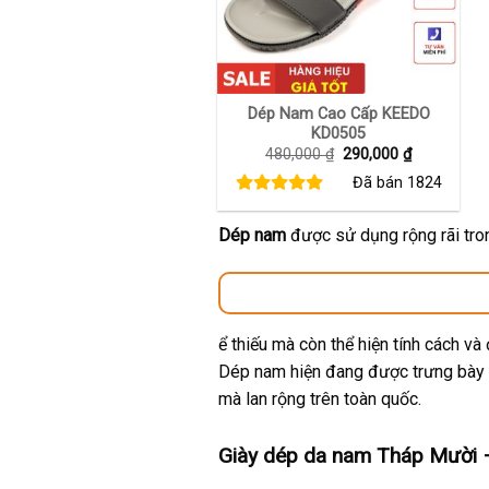
+
Dép Nam Cao Cấp KEEDO
KD0505
Giá
Giá
480,000
₫
290,000
₫
gốc
hiện
Đã bán
1824
là:
tại
480,000 ₫.
là:
290,000 ₫.
Dép nam
được sử dụng rộng rãi tro
ể thiếu mà còn thể hiện tính cách v
Dép nam hiện đang được trưng bày t
mà lan rộng trên toàn quốc.
Giày dép da nam Tháp Mười 