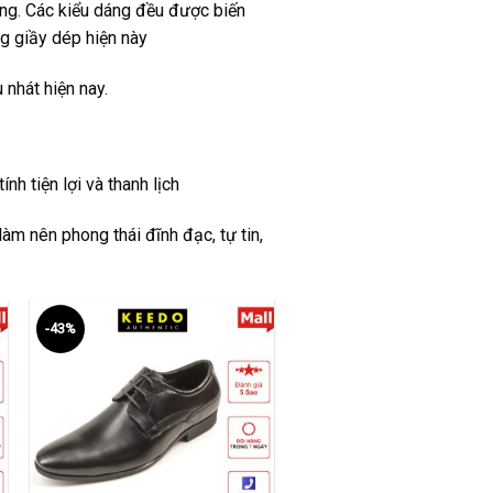
ờng. Các kiểu dáng đều được biến
g giầy dép hiện này
nhát hiện nay.
nh tiện lợi và thanh lịch
àm nên phong thái đĩnh đạc, tự tin,
-43%