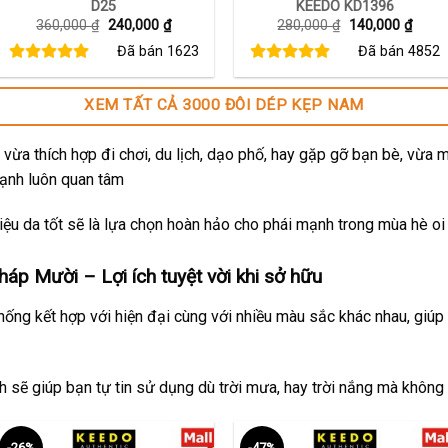
D25
KEEDO KD1396
Giá
Giá
Giá
Giá
360,000
₫
240,000
₫
280,000
₫
140,000
₫
gốc
hiện
gốc
hiện
Đã bán
1623
Đã bán
4852
là:
tại
là:
tại
360,000 ₫.
là:
280,000 ₫.
là:
240,000 ₫.
140,0
XEM TẤT CẢ 3000 ĐÔI DÉP KẸP NAM
vừa thích hợp đi chơi, du lịch, dạo phố, hay gặp gỡ bạn bè, vừa 
mạnh luôn quan tâm
ệu da tốt sẽ là lựa chọn hoàn hảo cho phái mạnh trong mùa hè oi
áp Mười – Lợi ích tuyệt vời khi sở hữu
thống kết hợp với hiện đại cùng với nhiều màu sắc khác nhau, giúp
ch sẽ giúp bạn tự tin sử dụng dù trời mưa, hay trời nắng mà không
-26%
-47%