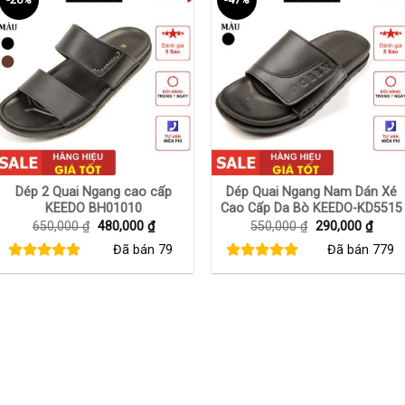
+
+
Dép 2 Quai Ngang cao cấp
Dép Quai Ngang Nam Dán Xé
KEEDO BH01010
Cao Cấp Da Bò KEEDO-KD5515
Giá
Giá
Giá
Giá
650,000
₫
480,000
₫
550,000
₫
290,000
₫
gốc
hiện
gốc
hiện
Đã bán
79
Đã bán
779
là:
tại
là:
tại
650,000 ₫.
là:
550,000 ₫.
là:
480,000 ₫.
290,0