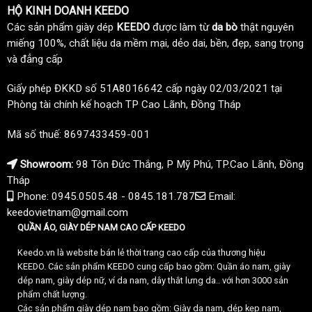
HỘ KINH DOANH KEEDO
Các sản phẩm giày dép
KEEDO
được làm từ
da bò
thật nguyên
miếng 100%, chất liệu da mềm mại, dẻo dai, bền, đẹp, sang trọng
và đẳng cấp
Giấy phép ĐKKD số 51A8016642 cấp ngày 02/03/2021 tại
Phòng tài chính kế hoạch TP Cao Lãnh, Đồng Tháp
Mã số thuế: 8697433459-001
Showroom:
98 Tôn Đức Thắng, P Mỹ Phú, TP.Cao Lãnh, Đồng
Tháp
Phone: 0945.0505.48 - 0845.181.787
Email:
keedovietnam@gmail.com
QUẦN ÁO, GIÀY DÉP NAM CAO CẤP KEEDO
Keedo.vn là website bán lẻ thời trang cao cấp của thương hiệu
KEEDO. Các sản phẩm KEEDO cung cấp bao gồm: Quần áo nam, giày
dép nam, giày dép nữ, ví da nam, dây thắt lưng da.. với hơn 3000 sản
phẩm chất lượng.
Các sản phẩm giày dép nam bao gồm: Giày da nam, dép kẹp nam,