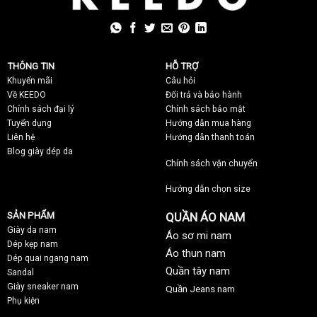
THÔNG TIN
HỖ TRỢ
Khuyến mãi
C
âu hỏi
Về KEEDO
Đổi trả và bảo hành
Chính sách đại lý
Chính sách bảo mật
Tuyển dụng
Hướng dẫn mua hàng
Liên hệ
Hướng dẫn thanh toán
Blog giày dép da
Chính sách vận chuyển
Hướng dẫn chọn size
SẢN PHẨM
QUẦN ÁO NAM
Giày da nam
Áo sơ mi nam
Dép kẹp nam
Áo thun nam
Dép quai ngang nam
Quần tây nam
Sandal
Giày sneaker nam
Quần Jeans nam
Phụ kiện