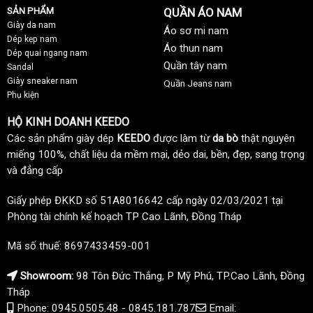
SẢN PHẨM
QUẦN ÁO NAM
Giày da nam
Áo sơ mi nam
Dép kẹp nam
Áo thun nam
Dép quai ngang nam
Quần tây nam
Sandal
Giày sneaker nam
Quần Jeans nam
Phụ kiện
HỘ KINH DOANH KEEDO
Các sản phẩm giày dép
KEEDO
được làm từ
da bò
thật nguyên
miếng 100%, chất liệu da mềm mại, dẻo dai, bền, đẹp, sang trọng
và đẳng cấp
Giấy phép ĐKKD số 51A8016642 cấp ngày 02/03/2021 tại
Phòng tài chính kế hoạch TP Cao Lãnh, Đồng Tháp
Mã số thuế: 8697433459-001
Showroom:
98 Tôn Đức Thắng, P Mỹ Phú, TP.Cao Lãnh, Đồng
Tháp
Phone: 0945.0505.48 - 0845.181.787
Email: