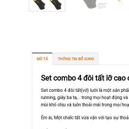
MÔ TẢ
THÔNG TIN BỔ SUNG
Set combo 4 đôi tất lỡ cao
Set combo 4 đôi tất(vớ) lười là một sản phẩ
running, giày ba ta,… trong mọi hoạt động và
mùi khó chịu và luôn thoải mái trong mọi hoạ
Êm ái, Một chiếc tất vừa vặn với tạo sự thoải