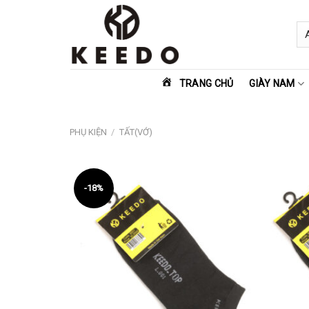
Skip
to
content
TRANG CHỦ
GIÀY NAM
PHỤ KIỆN
/
TẤT(VỚ)
-18%