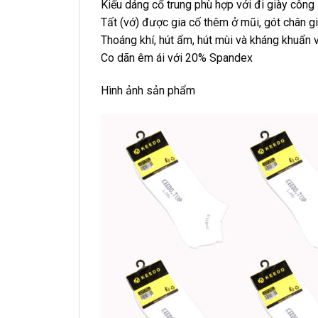
Kiểu dáng cổ trung phù hợp với đi giày công
Tất (vớ) được gia cố thêm ở mũi, gót chân g
Thoáng khí, hút ẩm, hút mùi và kháng khuẩn 
Co dãn êm ái với 20% Spandex
Hình ảnh sản phẩm