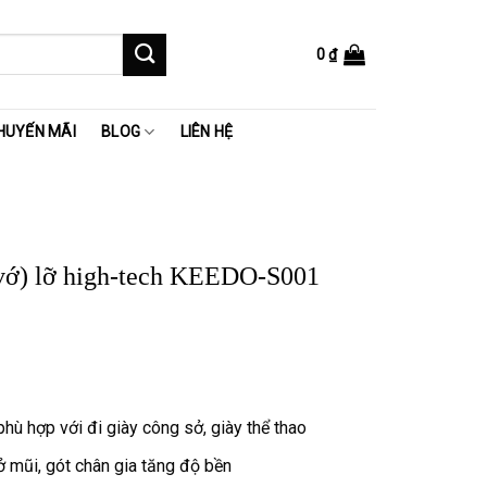
0
₫
HUYẾN MÃI
BLOG
LIÊN HỆ
(vớ) lỡ high-tech KEEDO-S001
hù hợp với đi giày công sở, giày thể thao
ở mũi, gót chân gia tăng độ bền