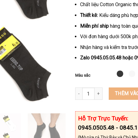
Chất liệu Cotton Organic th
Thiết kê:
Kiểu dáng phù hợp 
Miễn phí ship
hàng toàn qu
Với đơn hàng dưới 500k ph
Nhận hàng và kiểm tra trước
Zalo 0945.05.05.48 hoặc 
Màu sắc
Set combo 4 đôi tất(vớ) lỡ hig
THÊM VÀ
Hỗ Trợ Trực Tuyến:
0945.0505.48 - 0845.
(Mở cửa cả Thứ Bảy và Chủ Nh