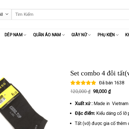
Tìm
kiếm:
DÉP NAM
QUẦN ÁO NAM
GIÀY NỮ
PHỤ KIỆN
K
Set combo 4 đôi tất
Đã bán
1638
Giá
Giá
120,000
₫
98,000
₫
gốc
hiện
là:
tại
Xuất xứ :
Made in Vietnam
120,000 ₫.
là:
98,000 ₫.
Đặc điểm:
Kiểu dáng cổ lỡ p
Tất (vớ) được gia cố thêm 