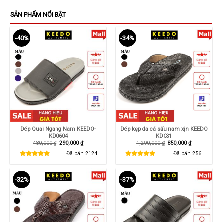
SẢN PHẨM NỔI BẬT
-40%
-34%
Dép Quai Ngang Nam KEEDO-
Dép kẹp da cá sấu nam xịn KEEDO
KD0604
KDCS1
Giá
Giá
Giá
Giá
480,000
₫
290,000
₫
1,290,000
₫
850,000
₫
gốc
hiện
gốc
hiện
là:
tại
là:
tại
Đã bán
2124
Đã bán
256
480,000 ₫.
là:
1,290,000 ₫.
là:
290,000 ₫.
850,000 ₫.
-32%
-37%