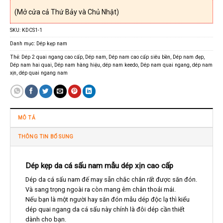
(Mở cửa cả Thứ Bảy và Chủ Nhật)
SKU:
KDCS1-1
Danh mục:
Dép kẹp nam
Thẻ:
Dép 2 quai ngang cao cấp
,
Dép nam
,
Dép nam cao cấp siêu bền
,
Dép nam đẹp
,
Dép nam hai quai
,
Dép nam hàng hiệu
,
dép nam keedo
,
Dép nam quai ngang
,
dép nam
xịn
,
dép quai ngang nam
MÔ TẢ
THÔNG TIN BỔ SUNG
Dép kẹp da cá sấu nam mẫu dép xịn cao cấp
Dép da cá sấu nam đế may sẵn chắc chắn rất được săn đón.
Và sang trọng ngoài ra còn mang êm chân thoải mái.
Nếu bạn là một người hay săn đón mẫu dép độc lạ thì kiểu
dép quai ngang da cá sấu này chính là đôi dép cần thiết
dành cho bạn.