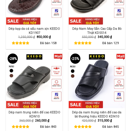
Dép kẹp da cá sấu nam xịn KEEDO
Dép Nam May Sẵn Cao Cấp Da Bò
KD1907
Thật KD5514
Giá
Giá
Giá
Giá
1,250,000
₫
850,000
₫
550,000
₫
345,000
₫
gốc
hiện
gốc
hiện
là:
tại
là:
tại
Đã bán
158
Đã bán
129
1,250,000 ₫.
là:
550,000 ₫.
là:
850,000 ₫.
345,000 ₫.
-28%
-25%
Dép nam trung niên đế cao KEEDO
Dép da nam trung niên đế cao da
KDN10
bò thương hiệu KEEDO KDN10
Giá
Giá
Giá
Giá
360,000
₫
260,000
₫
420,000
₫
315,000
₫
gốc
hiện
gốc
hiện
là:
tại
là:
tại
Đã bán
843
Đã bán
845
360,000 ₫.
là:
420,000 ₫.
là: