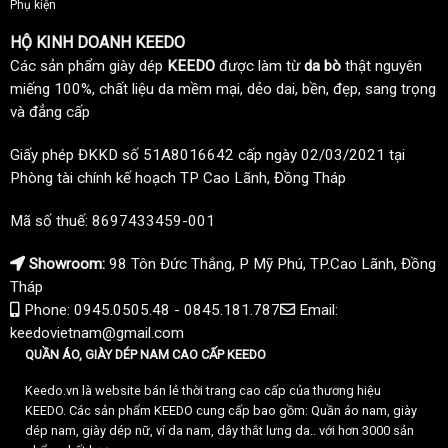
Phụ kiện
HỘ KINH DOANH KEEDO
Các sản phẩm giày dép
KEEDO
được làm từ
da bò
thật nguyên
miếng 100%, chất liệu da mềm mại, dẻo dai, bền, đẹp, sang trọng
và đẳng cấp
Giấy phép ĐKKD số 51A8016642 cấp ngày 02/03/2021 tại
Phòng tài chính kế hoạch TP Cao Lãnh, Đồng Tháp
Mã số thuế: 8697433459-001
Showroom:
98 Tôn Đức Thắng, P Mỹ Phú, TP.Cao Lãnh, Đồng
Tháp
Phone: 0945.0505.48 - 0845.181.787
Email:
keedovietnam@gmail.com
QUẦN ÁO, GIÀY DÉP NAM CAO CẤP KEEDO
Keedo.vn là website bán lẻ thời trang cao cấp của thương hiệu
KEEDO. Các sản phẩm KEEDO cung cấp bao gồm: Quần áo nam, giày
dép nam, giày dép nữ, ví da nam, dây thắt lưng da.. với hơn 3000 sản