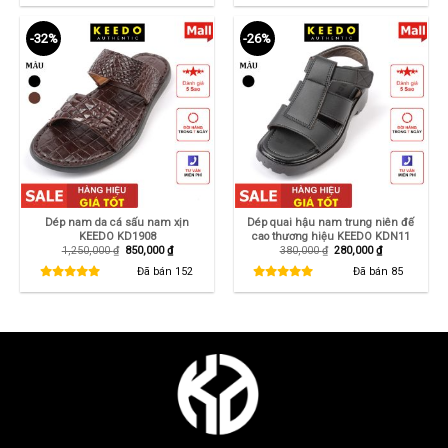
260,000 ₫.
315,000 ₫.
-32%
-26%
Dép nam da cá sấu nam xịn
Dép quai hậu nam trung niên đế
KEEDO KD1908
cao thương hiệu KEEDO KDN11
Giá
Giá
Giá
Giá
1,250,000
₫
850,000
₫
380,000
₫
280,000
₫
gốc
hiện
gốc
hiện
là:
tại
là:
tại
Đã bán
152
Đã bán
85
1,250,000 ₫.
là:
380,000 ₫.
là:
850,000 ₫.
280,000 ₫.