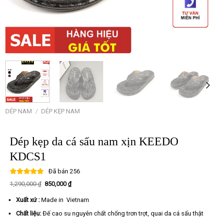
DÉP NAM
/
DÉP KẸP NAM
Dép kẹp da cá sấu nam xịn KEEDO
KDCS1
Đã bán
256
Giá
Giá
1,290,000
₫
850,000
₫
gốc
hiện
là:
tại
Xuất xứ :
Made in Vietnam
1,290,000 ₫.
là:
850,000 ₫.
Chất liệu:
Đế cao su nguyên chất chống trơn trợt, quai da cá sấu thật