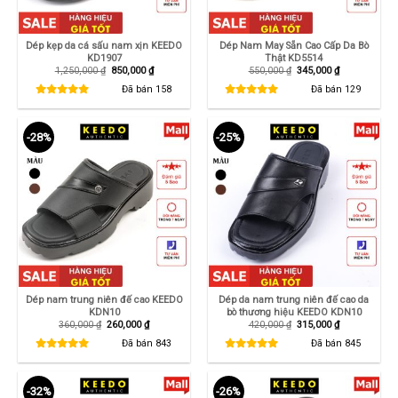
Dép kẹp da cá sấu nam xịn KEEDO
Dép Nam May Sẵn Cao Cấp Da Bò
KD1907
Thật KD5514
Giá
Giá
Giá
Giá
1,250,000
₫
850,000
₫
550,000
₫
345,000
₫
gốc
hiện
gốc
hiện
là:
tại
là:
tại
Đã bán
158
Đã bán
129
1,250,000 ₫.
là:
550,000 ₫.
là:
850,000 ₫.
345,000 ₫.
-28%
-25%
Dép nam trung niên đế cao KEEDO
Dép da nam trung niên đế cao da
KDN10
bò thương hiệu KEEDO KDN10
Giá
Giá
Giá
Giá
360,000
₫
260,000
₫
420,000
₫
315,000
₫
gốc
hiện
gốc
hiện
là:
tại
là:
tại
Đã bán
843
Đã bán
845
360,000 ₫.
là:
420,000 ₫.
là:
260,000 ₫.
315,000 ₫.
-32%
-26%