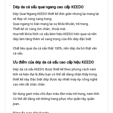
Dép da cá sấu quai ngang cao cấp KEEDO
Dép Quai Ngang KEEDO thiết kế đơn giản nhưng lại mang lại
vẻ đẹp vô cùng sang trọng.
Quai ngang to bản mang lại sự khỏe khoắn, trẻ trung.
Thiết kế vô cùng ôm chân , thoải mái.
Họa tiết khóa hình cá sấu kèm hiệu KEEDO trên quai và nền
dép làm tăng thêm vẻ sang trọng của đôi dép đặc biệt
Chất liệu quai da cá sấu thật 100%, nền dép da bò thật vân
cá sấu.
Ưu điểm của dép da cá sấu cao cấp hiệu KEEDO
Dép da cá sấu KEEDO được thiết kế theo phong cách nam
tính và hiện đại là điều bạn có thể dễ dàng nhận thấy trong
thiết kế này. Đặc biệt dép được ép nhiệt máy ép công nghệ
cao nên rất chắc chắn.
Sử dụng gam màu chủ đạo màu đen màu trẻ trung, nam tính.
Có thể dễ dàng với những trang phục như quần tây, quần
jean…
Bảng đo size dép Keedo