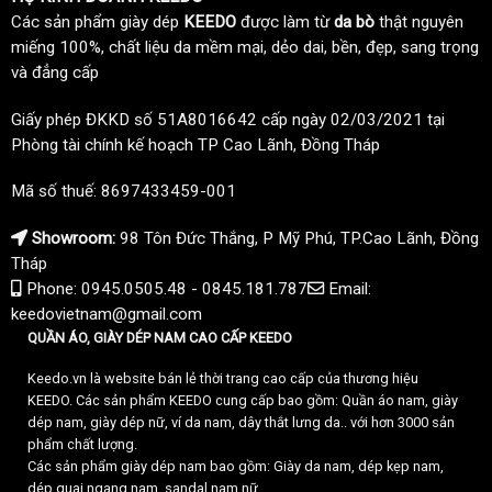
Các sản phẩm giày dép
KEEDO
được làm từ
da bò
thật nguyên
miếng 100%, chất liệu da mềm mại, dẻo dai, bền, đẹp, sang trọng
và đẳng cấp
Giấy phép ĐKKD số 51A8016642 cấp ngày 02/03/2021 tại
Phòng tài chính kế hoạch TP Cao Lãnh, Đồng Tháp
Mã số thuế: 8697433459-001
Showroom:
98 Tôn Đức Thắng, P Mỹ Phú, TP.Cao Lãnh, Đồng
Tháp
Phone: 0945.0505.48 - 0845.181.787
Email:
keedovietnam@gmail.com
QUẦN ÁO, GIÀY DÉP NAM CAO CẤP KEEDO
Keedo.vn là website bán lẻ thời trang cao cấp của thương hiệu
KEEDO. Các sản phẩm KEEDO cung cấp bao gồm: Quần áo nam, giày
dép nam, giày dép nữ, ví da nam, dây thắt lưng da.. với hơn 3000 sản
phẩm chất lượng.
Các sản phẩm giày dép nam bao gồm: Giày da nam, dép kẹp nam,
dép quai ngang nam, sandal nam nữ...