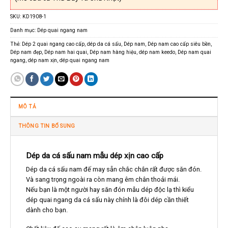
SKU:
KD1908-1
Danh mục:
Dép quai ngang nam
Thẻ:
Dép 2 quai ngang cao cấp
,
dép da cá sấu
,
Dép nam
,
Dép nam cao cấp siêu bền
,
Dép nam đẹp
,
Dép nam hai quai
,
Dép nam hàng hiệu
,
dép nam keedo
,
Dép nam quai
ngang
,
dép nam xịn
,
dép quai ngang nam
MÔ TẢ
THÔNG TIN BỔ SUNG
Dép da cá sấu nam mẫu dép xịn cao cấp
Dép da cá sấu nam đế may sẵn chắc chắn rất được săn đón.
Và sang trọng ngoài ra còn mang êm chân thoải mái.
Nếu bạn là một người hay săn đón mẫu dép độc lạ thì kiểu
dép quai ngang da cá sấu này chính là đôi dép cần thiết
dành cho bạn.