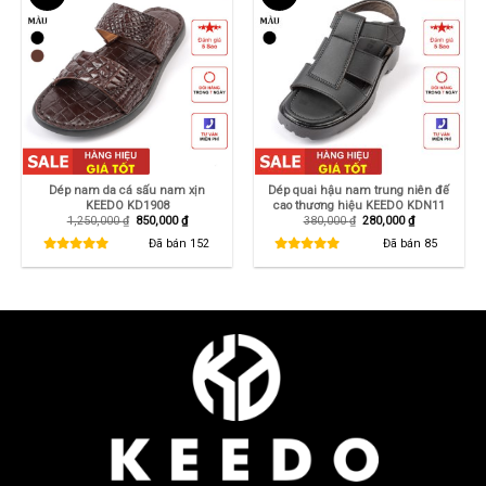
Dép nam da cá sấu nam xịn
Dép quai hậu nam trung niên đế
KEEDO KD1908
cao thương hiệu KEEDO KDN11
Giá
Giá
Giá
Giá
1,250,000
₫
850,000
₫
380,000
₫
280,000
₫
gốc
hiện
gốc
hiện
là:
tại
là:
tại
Đã bán
152
Đã bán
85
1,250,000 ₫.
là:
380,000 ₫.
là:
850,000 ₫.
280,000 ₫.