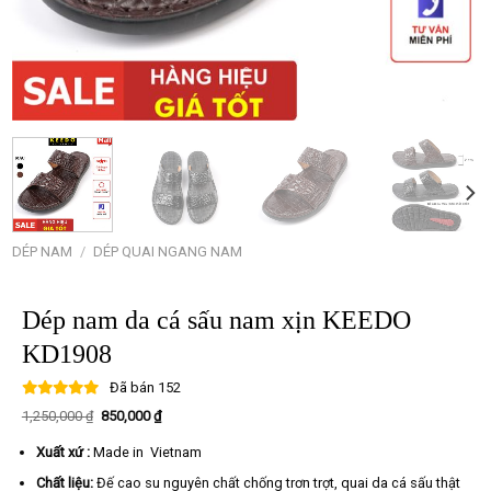
DÉP NAM
/
DÉP QUAI NGANG NAM
Dép nam da cá sấu nam xịn KEEDO
KD1908
Đã bán
152
Giá
Giá
1,250,000
₫
850,000
₫
gốc
hiện
là:
tại
Xuất xứ :
Made in Vietnam
1,250,000 ₫.
là:
850,000 ₫.
Chất liệu:
Đế cao su nguyên chất chống trơn trợt, quai da cá sấu thật