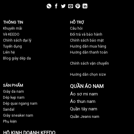
THÔNG TIN
HỖ TRỢ
Khuyến mãi
C
âu hỏi
Về KEEDO
Đổi trả và bảo hành
Chính sách đại lý
Chính sách bảo mật
Tuyển dụng
Hướng dẫn mua hàng
Liên hệ
Hướng dẫn thanh toán
Blog giày dép da
Chính sách vận chuyển
Hướng dẫn chọn size
SẢN PHẨM
QUẦN ÁO NAM
Giày da nam
Áo sơ mi nam
Dép kẹp nam
Áo thun nam
Dép quai ngang nam
Quần tây nam
Sandal
Giày sneaker nam
Quần Jeans nam
Phụ kiện
HỘ KINH DOANH KEEDO