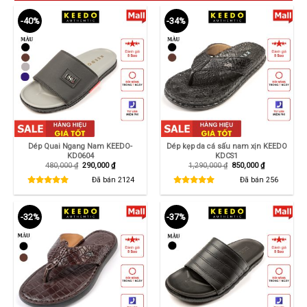
-40%
-34%
Dép Quai Ngang Nam KEEDO-
Dép kẹp da cá sấu nam xịn KEEDO
KD0604
KDCS1
Giá
Giá
Giá
Giá
480,000
₫
290,000
₫
1,290,000
₫
850,000
₫
gốc
hiện
gốc
hiện
là:
tại
là:
tại
Đã bán
2124
Đã bán
256
480,000 ₫.
là:
1,290,000 ₫.
là:
290,000 ₫.
850,000 ₫.
-32%
-37%