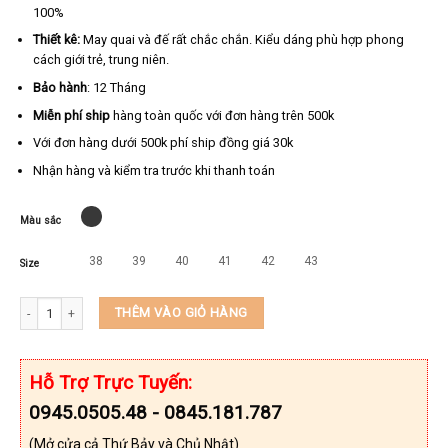
100%
Thiết kê:
May quai và đế rất chắc chắn. Kiểu dáng phù hợp phong
cách giới trẻ, trung niên.
Bảo hành
: 12 Tháng
Miễn phí ship
hàng toàn quốc với đơn hàng trên 500k
Với đơn hàng dưới 500k phí ship đồng giá 30k
Nhận hàng và kiểm tra trước khi thanh toán
Màu sắc
38
39
40
41
42
43
Size
Dép nam da cá sấu nam xịn KEEDO KD1908 số lượng
THÊM VÀO GIỎ HÀNG
Hỗ Trợ Trực Tuyến:
0945.0505.48 - 0845.181.787
(Mở cửa cả Thứ Bảy và Chủ Nhật)