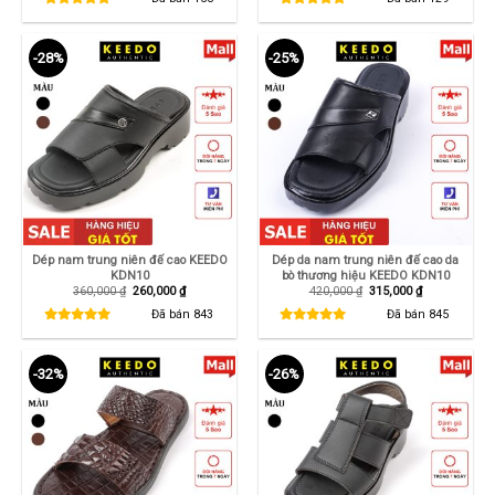
1,250,000 ₫.
là:
550,000 ₫.
là:
850,000 ₫.
345,000 ₫.
-28%
-25%
Dép nam trung niên đế cao KEEDO
Dép da nam trung niên đế cao da
KDN10
bò thương hiệu KEEDO KDN10
Giá
Giá
Giá
Giá
360,000
₫
260,000
₫
420,000
₫
315,000
₫
gốc
hiện
gốc
hiện
là:
tại
là:
tại
Đã bán
843
Đã bán
845
360,000 ₫.
là:
420,000 ₫.
là:
260,000 ₫.
315,000 ₫.
-32%
-26%