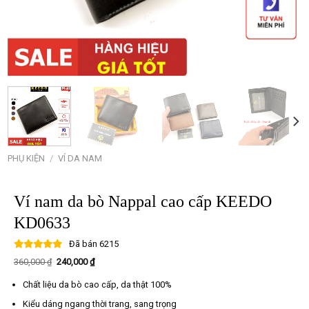
PHỤ KIỆN
/
VÍ DA NAM
Ví nam da bò Nappal cao cấp KEEDO
KD0633
Đã bán
6215
Giá
Giá
360,000
₫
240,000
₫
gốc
hiện
là:
tại
Chất liệu da bò cao cấp, da thật 100%
360,000 ₫.
là:
240,000 ₫.
Kiểu dáng ngang thời trang, sang trọng