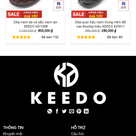
Dép nam da cá sấu nam xịn
Dép quai hậu nam trung niên đế
KEEDO KD1908
cao thương hiệu KEEDO KDN11
Giá
Giá
Giá
Giá
1,250,000
₫
850,000
₫
380,000
₫
280,000
₫
gốc
hiện
gốc
hiện
là:
tại
là:
tại
Đã bán
152
Đã bán
85
1,250,000 ₫.
là:
380,000 ₫.
là:
850,000 ₫.
280,000 ₫.
THÔNG TIN
HỖ TRỢ
Khuyến mãi
C
âu hỏi