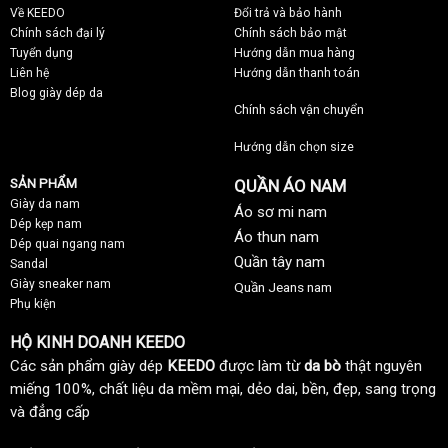
Về KEEDO
Đổi trả và bảo hành
Chính sách đại lý
Chính sách bảo mật
Tuyển dụng
Hướng dẫn mua hàng
Liên hệ
Hướng dẫn thanh toán
Blog giày dép da
Chính sách vận chuyển
Hướng dẫn chọn size
SẢN PHẨM
QUẦN ÁO NAM
Giày da nam
Áo sơ mi nam
Dép kẹp nam
Áo thun nam
Dép quai ngang nam
Quần tây nam
Sandal
Giày sneaker nam
Quần Jeans nam
Phụ kiện
HỘ KINH DOANH KEEDO
Các sản phẩm giày dép
KEEDO
được làm từ
da bò
thật nguyên
miếng 100%, chất liệu da mềm mại, dẻo dai, bền, đẹp, sang trọng
và đẳng cấp