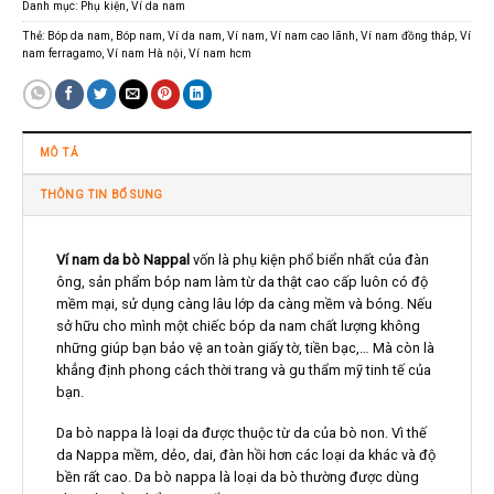
Danh mục:
Phụ kiện
,
Ví da nam
Thẻ:
Bóp da nam
,
Bóp nam
,
Ví da nam
,
Ví nam
,
Ví nam cao lãnh
,
Ví nam đồng tháp
,
Ví
nam ferragamo
,
Ví nam Hà nội
,
Ví nam hcm
MÔ TẢ
THÔNG TIN BỔ SUNG
Ví nam da bò Nappal
vốn là phụ kiện phổ biển nhất của đàn
ông, sản phẩm bóp nam làm từ da thật cao cấp luôn có độ
mềm mại, sử dụng càng lâu lớp da càng mềm và bóng. Nếu
sở hữu cho mình một chiếc bóp da nam chất lượng không
những giúp bạn bảo vệ an toàn giấy tờ, tiền bạc,… Mà còn là
khẳng định phong cách thời trang và gu thẩm mỹ tinh tế của
bạn.
Da bò nappa là loại da được thuộc từ da của bò non. Vì thế
da Nappa mềm, dẻo, dai, đàn hồi hơn các loại da khác và độ
bền rất cao. Da bò nappa là loại da bò thường được dùng