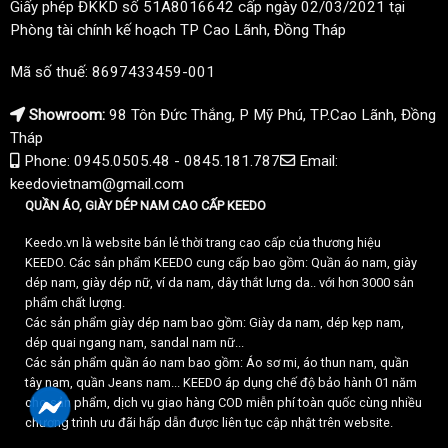
Giấy phép ĐKKD số 51A8016642 cấp ngày 02/03/2021 tại
Phòng tài chính kế hoạch TP Cao Lãnh, Đồng Tháp
Mã số thuế: 8697433459-001
Showroom:
98 Tôn Đức Thắng, P Mỹ Phú, TP.Cao Lãnh, Đồng
Tháp
Phone: 0945.0505.48 - 0845.181.787
Email:
keedovietnam@gmail.com
QUẦN ÁO, GIÀY DÉP NAM CAO CẤP KEEDO
Keedo.vn là website bán lẻ thời trang cao cấp của thương hiệu
KEEDO. Các sản phẩm KEEDO cung cấp bao gồm: Quần áo nam, giày
dép nam, giày dép nữ, ví da nam, dây thắt lưng da.. với hơn 3000 sản
phẩm chất lượng.
Các sản phẩm giày dép nam bao gồm: Giày da nam, dép kẹp nam,
dép quai ngang nam, sandal nam nữ...
Các sản phẩm quần áo nam bao gồm: Áo sơ mi, áo thun nam, quần
tây nam, quần Jeans nam... KEEDO áp dụng chế độ bảo hành 01 năm
cho sản phẩm, dịch vụ giao hàng COD miễn phí toàn quốc cùng nhiều
chương trình ưu đãi hấp dẫn được liên tục cập nhật trên website.