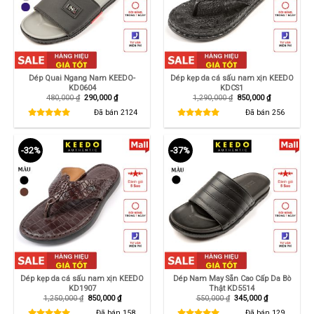
Dép Quai Ngang Nam KEEDO-
Dép kẹp da cá sấu nam xịn KEEDO
KD0604
KDCS1
Giá
Giá
Giá
Giá
480,000
₫
290,000
₫
1,290,000
₫
850,000
₫
gốc
hiện
gốc
hiện
là:
tại
là:
tại
Đã bán
2124
Đã bán
256
480,000 ₫.
là:
1,290,000 ₫.
là:
290,000 ₫.
850,000 ₫.
-32%
-37%
Dép kẹp da cá sấu nam xịn KEEDO
Dép Nam May Sẵn Cao Cấp Da Bò
KD1907
Thật KD5514
Giá
Giá
Giá
Giá
1,250,000
₫
850,000
₫
550,000
₫
345,000
₫
gốc
hiện
gốc
hiện
là:
tại
là:
tại
Đã bán
158
Đã bán
129