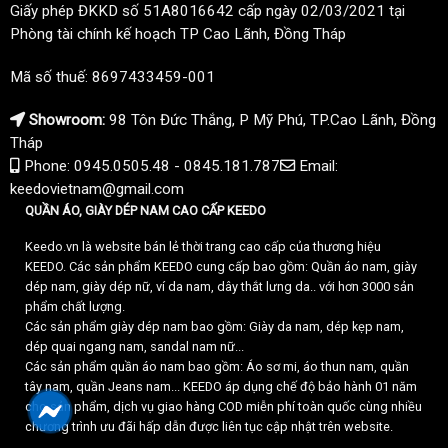
Giấy phép ĐKKD số 51A8016642 cấp ngày 02/03/2021 tại
Phòng tài chính kế hoạch TP Cao Lãnh, Đồng Tháp
Mã số thuế: 8697433459-001
Showroom:
98 Tôn Đức Thắng, P Mỹ Phú, TP.Cao Lãnh, Đồng
Tháp
Phone: 0945.0505.48 - 0845.181.787
Email:
keedovietnam@gmail.com
QUẦN ÁO, GIÀY DÉP NAM CAO CẤP KEEDO
Keedo.vn là website bán lẻ thời trang cao cấp của thương hiệu
KEEDO. Các sản phẩm KEEDO cung cấp bao gồm: Quần áo nam, giày
dép nam, giày dép nữ, ví da nam, dây thắt lưng da.. với hơn 3000 sản
phẩm chất lượng.
Các sản phẩm giày dép nam bao gồm: Giày da nam, dép kẹp nam,
dép quai ngang nam, sandal nam nữ...
Các sản phẩm quần áo nam bao gồm: Áo sơ mi, áo thun nam, quần
tây nam, quần Jeans nam... KEEDO áp dụng chế độ bảo hành 01 năm
cho sản phẩm, dịch vụ giao hàng COD miễn phí toàn quốc cùng nhiều
chương trình ưu đãi hấp dẫn được liên tục cập nhật trên website.