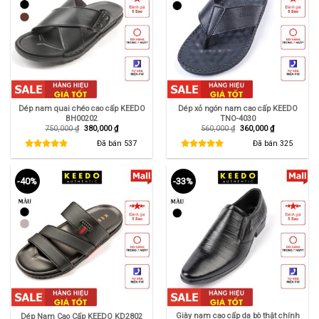
Dép nam quai chéo cao cấp KEEDO
Dép xỏ ngón nam cao cấp KEEDO
BH00202
TNO-4030
Giá
Giá
Giá
Giá
750,000
₫
380,000
₫
560,000
₫
360,000
₫
gốc
hiện
gốc
hiện
là:
tại
là:
tại
Đã bán
537
Đã bán
325
750,000 ₫.
là:
560,000 ₫.
là:
380,000 ₫.
360,000 ₫.
-40%
-33%
Giày nam cao cấp da bò thật chính
Dép Nam Cao Cấp KEEDO KD2802