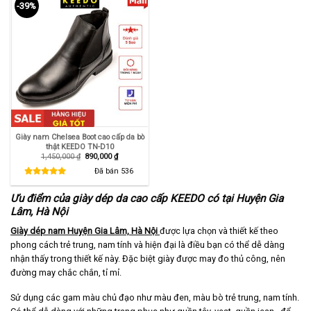
-39%
Giày nam Chelsea Boot cao cấp da bò
thật KEEDO TN-D10
Giá
Giá
1,450,000
₫
890,000
₫
gốc
hiện
là:
tại
Đã bán
536
1,450,000 ₫.
là:
890,000 ₫.
Ưu điểm của giày dép da cao cấp KEEDO có tại Huyện Gia
Lâm, Hà Nội
Giày dép nam Huyện Gia Lâm, Hà Nội
được lựa chọn và thiết kế theo
phong cách trẻ trung, nam tính và hiện đại là điều bạn có thể dễ dàng
nhận thấy trong thiết kế này. Đặc biệt giày được may đo thủ công, nên
đường may chắc chắn, tỉ mỉ.
Sử dụng các gam màu chủ đạo như màu đen, màu bò trẻ trung, nam tính.