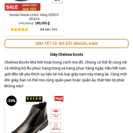
Sandal Keedo chính hãng KEEDO
KDX24
Giá
Giá
390,000
₫
280,000
₫
gốc
hiện
là:
tại
Đã bán
516
390,000 ₫.
là:
280,000 ₫.
XEM TẤT CẢ 500 ĐÔI SANDAL NAM
Giày Chelsea boots
Chelsea Boots khá linh hoạt trong cách mix đồ. Chúng có thể đi cùng với
cả những bộ Âu phục trang trọng và trang phục hàng ngày. Hầu hết nam
giới đều rất yêu thích sự tiện lợi mà loại giày nam này mang lại. Cùng một
đôi giày, bạn có thể mix cùng quần jean hoặc quần âu, thật tiện lợi phải
không nào!
-39%