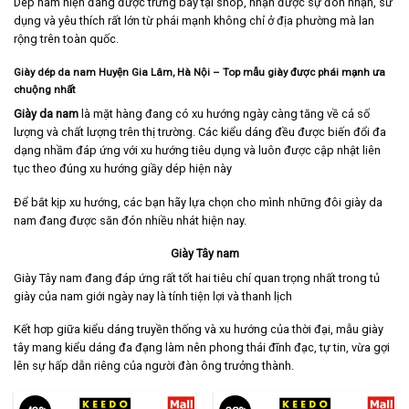
Dép nam hiện đang được trưng bày tại shop, nhận được sự đón nhận, sử
dụng và yêu thích rất lớn từ phái mạnh không chỉ ở địa phường mà lan
rộng trên toàn quốc.
Giày dép da nam Huyện Gia Lâm, Hà Nội
– Top mẫu giày được phái mạnh ưa
chuộng nhất
Giày da nam
là mặt hàng đang có xu hướng ngày càng tăng về cả số
lượng và chất lượng trên thị trường. Các kiểu dáng đều được biến đổi đa
dạng nhầm đáp ứng với xu hướng tiêu dụng và luôn được cập nhật liên
tục theo đúng xu hướng giầy dép hiện này
Để bắt kịp xu hướng, các bạn hãy lựa chọn cho mình những đôi giày da
nam đang được săn đón nhiều nhát hiện nay.
Giày Tây nam
Giày Tây nam
đang đáp ứng rất tốt hai tiêu chí quan trọng nhất trong tủ
giày của nam giới ngày nay là tính tiện lợi và thanh lịch
Kết hơp giữa kiểu dáng truyền thống và xu hướng của thời đại, mẫu giày
tây mang kiểu dáng đa đạng làm nên phong thái đĩnh đạc, tự tin, vừa gợi
lên sự hấp dẫn riêng của người đàn ông trưởng thành.