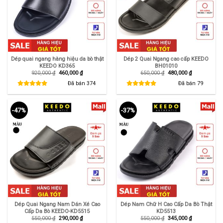
Dép quai ngang hàng hiệu da bò thật
Dép 2 Quai Ngang cao cấp KEEDO
KEEDO KD365
BH01010
Giá
Giá
Giá
Giá
920,000
₫
460,000
₫
650,000
₫
480,000
₫
gốc
hiện
gốc
hiện
là:
tại
là:
tại
Đã bán
374
Đã bán
79
920,000 ₫.
là:
650,000 ₫.
là:
460,000 ₫.
480,000 ₫.
-47%
-37%
Dép Quai Ngang Nam Dán Xé Cao
Dép Nam Chữ H Cao Cấp Da Bò Thật
Cấp Da Bò KEEDO-KD5515
KD5513
Giá
Giá
Giá
Giá
550,000
₫
290,000
₫
550,000
₫
345,000
₫
gốc
hiện
gốc
hiện