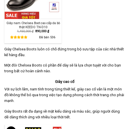
Giày nam Chelsea Boot cao cấp da bò
thật KEEDO TN-D10
Giá
Giá
1,450,000
₫
890,000
₫
gốc
hiện
là:
tại
Đã bán
536
1,450,000 ₫.
là:
890,000 ₫.
Giày Chelsea Boots luôn có chỗ đứng trong bộ sưu tập của các nhà thiết
kế hàng đầu.
Một đôi Chelsea Boots có phần đế dày sẽ là lựa chọn tuyệt vời cho bạn
trong bất cứ hoàn cảnh nào.
Giày cao cổ
Với sự lịch lãm, nam tính trong từng thiết kế, giày cao cổ vẫn là một món
đồ không thể bỏ qua trong việc tạo dựng phong cách thời trang cho phái
mạnh.
Giày Boots rất đa dạng về mặt kiểu dáng và màu sắc, giúp người dùng
dễ dàng thích ứng với nhiều loại thời tiết.