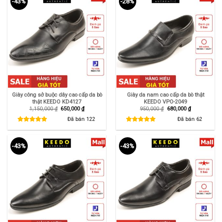
-43%
-28%
Giày công sở buộc dây cao cấp da bò
Giày da nam cao cấp da bò thật
thật KEEDO KD4127
KEEDO VPO-2049
Giá
Giá
Giá
Giá
1,150,000
₫
650,000
₫
950,000
₫
680,000
₫
gốc
hiện
gốc
hiện
là:
tại
là:
tại
Đã bán
122
Đã bán
62
1,150,000 ₫.
là:
950,000 ₫.
là:
650,000 ₫.
680,000 ₫.
-43%
-43%