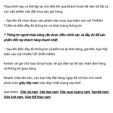
*Qúa trình này có thể lặp lại cho đến khi quý khách hoàn tất việc bỏ tất cả
các sản phẩm cần đặt mua vào giỏ hàng.
– Sau khi đã chọn được sản phẩm cần mua, bạn bấm vào nút THANH
TOÁN và điền đầy đủ thông tin cá nhân bảng thông tin
* Thông tin người nhận hàng cần được điền chính xác và đầy đủ để sản
phẩm đến tay khách hàng nhanh nhất.
– Sau khi điền đầy đủ thông tin và kiểm tra lại đơn hàng, giá tiền, bạn hãy
bấm vào nút HOÀN TẤT ĐƠN HÀNG
Keedo sẽ gửi cho bạn Email hoặc sẽ gọi điện lại để xác nhận đơn hàng
và thông tin giao hàng.
Nhanh chân lên nào, các bạn hãy đặt hàng ngay để sở hữu cho mình
phiên bản
giày dép nam
siêu đẹp chất lượng này nhé!
xem thêm:
Giày da nam
.
Dép kẹp nam
.
Dép quai ngang nam
.
Sandal nam,
Giày lười nam,
Giày thể thao nam