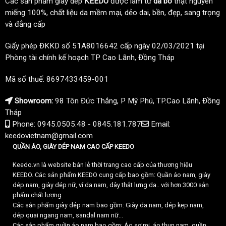
Các sản phẩm giày dép
KEEDO
được làm từ
da bò
thật nguyên
miếng 100%, chất liệu da mềm mại, dẻo dai, bền, đẹp, sang trọng
và đẳng cấp
Giấy phép ĐKKD số 51A8016642 cấp ngày 02/03/2021 tại
Phòng tài chính kế hoạch TP Cao Lãnh, Đồng Tháp
Mã số thuế: 8697433459-001
Showroom:
98 Tôn Đức Thắng, P Mỹ Phú, TP.Cao Lãnh, Đồng
Tháp
Phone: 0945.0505.48 - 0845.181.787
Email:
keedovietnam@gmail.com
QUẦN ÁO, GIÀY DÉP NAM CAO CẤP KEEDO
Keedo.vn là website bán lẻ thời trang cao cấp của thương hiệu
KEEDO. Các sản phẩm KEEDO cung cấp bao gồm: Quần áo nam, giày
dép nam, giày dép nữ, ví da nam, dây thắt lưng da.. với hơn 3000 sản
phẩm chất lượng.
Các sản phẩm giày dép nam bao gồm: Giày da nam, dép kẹp nam,
dép quai ngang nam, sandal nam nữ...
Các sản phẩm quần áo nam bao gồm: Áo sơ mi, áo thun nam, quần