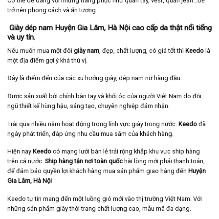
Có thể dễ dàng với những trang phục như quần tây, vest, quần jean…để
trở nên phong cách và ấn tượng.
Giày dép nam Huyện Gia Lâm, Hà Nội cao cấp da thật nổi tiếng
và uy tín.
Nếu muốn mua một đôi
giày nam
, đẹp, chất lượng, có giá tốt thì
Keedo
là
một địa điểm gợi ý khá thú vị.
Đây là điểm đến của các xu hướng giày, dép nam nữ hàng đầu.
Được sản xuất bởi chính bàn tay và khối óc của người Việt Nam do đội
ngũ thiết kế hùng hậu, sáng tạo, chuyên nghiệp đảm nhận.
Trải qua nhiều năm hoạt động trong lĩnh vực giày trong nước.
Keedo
đã
ngày phát triển, đáp ứng nhu cầu mua sắm của khách hàng.
Hiện nay
Keedo
có mạng lưới bán lẻ trải rộng khắp khu vực ship hàng
trên cả nước.
Ship hàng tận nơi toàn quốc
hài lòng mới phải thanh toán,
để đảm bảo quyền lợi khách hàng mua sản phẩm giao hàng đến
Huyện
Gia Lâm, Hà Nội
Keedo tự tin mang đến một luồng gió mới vào thị trường Việt Nam. Với
những sản phẩm giày thời trang chất lượng cao, mẫu mã đa dạng.