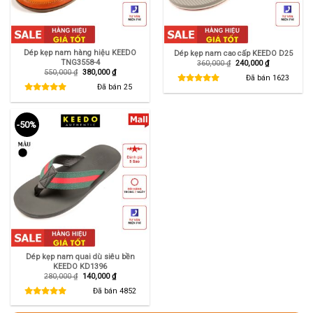
Dép kẹp nam hàng hiệu KEEDO
Dép kẹp nam cao cấp KEEDO D25
TNG3558-4
Giá
Giá
360,000
₫
240,000
₫
gốc
hiện
Giá
Giá
550,000
₫
380,000
₫
là:
tại
Đã bán
1623
gốc
hiện
360,000 ₫.
là:
là:
tại
Đã bán
25
240,000 ₫.
550,000 ₫.
là:
380,000 ₫.
-50%
Dép kẹp nam quai dù siêu bền
KEEDO KD1396
Giá
Giá
280,000
₫
140,000
₫
gốc
hiện
là:
tại
Đã bán
4852
280,000 ₫.
là:
140,000 ₫.