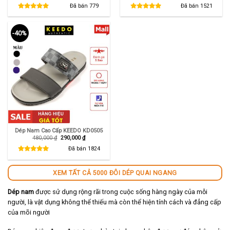
là:
tại
là:
tại
Đã bán
779
Đã bán
1521
550,000 ₫.
là:
550,000 ₫.
là:
290,000 ₫.
345,000 ₫.
-40%
Dép Nam Cao Cấp KEEDO KD0505
Giá
Giá
480,000
₫
290,000
₫
gốc
hiện
là:
tại
Đã bán
1824
480,000 ₫.
là:
290,000 ₫.
XEM TẤT CẢ 5000 ĐÔI DÉP QUAI NGANG
Dép nam
được sử dụng rộng rãi trong cuộc sống hàng ngày của mỗi
người, là vật dụng không thể thiếu mà còn thể hiện tính cách và đẳng cấp
của mõi người