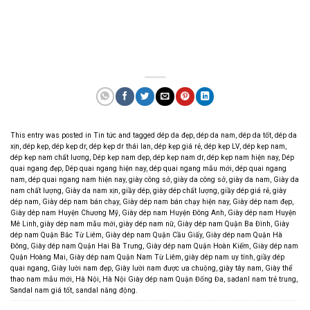
This entry was posted in
Tin tức
and tagged
dép da đẹp
,
dép da nam
,
dép da tốt
,
dép da
xịn
,
dép kẹp
,
dép kẹp dr
,
dép kẹp dr thái lan
,
dép kẹp giá rẻ
,
dép kẹp LV
,
dép kẹp nam
,
dép kẹp nam chất lương
,
Dép kẹp nam dẹp
,
dép kẹp nam dr
,
dép kẹp nam hiện nay
,
Dép
quai ngang đẹp
,
Dép quai ngang hiện nay
,
dép quai ngang mẫu mới
,
dép quai ngang
nam
,
dép quai ngang nam hiện nay
,
giày công sở
,
giày da công sở
,
giày da nam
,
Giày da
nam chất lượng
,
Giày da nam xịn
,
giầy dép
,
giày dép chất lượng
,
giầy dép giá rẻ
,
giày
dép nam
,
Giày dép nam bán chạy
,
Giày dép nam bán chạy hiện nay
,
Giày dép nam đẹp
,
Giày dép nam Huyện Chương Mỹ
,
Giày dép nam Huyện Đông Anh
,
Giày dép nam Huyện
Mê Linh
,
giày dép nam mẫu mới
,
giày dép nam nữ
,
Giày dép nam Quận Ba Đình
,
Giày
dép nam Quận Bắc Từ Liêm
,
Giày dép nam Quận Cầu Giấy
,
Giày dép nam Quận Hà
Đông
,
Giày dép nam Quận Hai Bà Trưng
,
Giày dép nam Quận Hoàn Kiếm
,
Giày dép nam
Quận Hoàng Mai
,
Giày dép nam Quận Nam Từ Liêm
,
giày dép nam uy tính
,
giầy dép
quai ngang
,
Giày lười nam đẹp
,
Giày lười nam được ưa chuộng
,
giày tây nam
,
Giày thể
thao nam mẫu mới
,
Hà Nội
,
Hà Nội Giày dép nam Quận Đống Đa
,
sadanl nam trẻ trung
,
Sandal nam giá tốt
,
sandal năng động
.