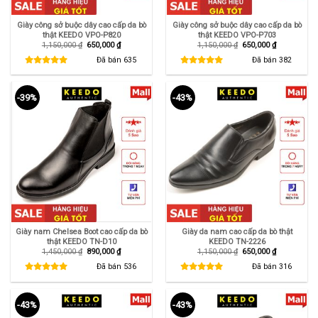
Giày công sở buộc dây cao cấp da bò
Giày công sở buộc dây cao cấp da bò
thật KEEDO VPO-P820
thật KEEDO VPO-P703
Giá
Giá
Giá
Giá
1,150,000
₫
650,000
₫
1,150,000
₫
650,000
₫
gốc
hiện
gốc
hiện
là:
tại
là:
tại
Đã bán
635
Đã bán
382
1,150,000 ₫.
là:
1,150,000 ₫.
là:
650,000 ₫.
650,000 ₫.
-39%
-43%
Giày nam Chelsea Boot cao cấp da bò
Giày da nam cao cấp da bò thật
thật KEEDO TN-D10
KEEDO TN-2226
Giá
Giá
Giá
Giá
1,450,000
₫
890,000
₫
1,150,000
₫
650,000
₫
gốc
hiện
gốc
hiện
là:
tại
là:
tại
Đã bán
536
Đã bán
316
1,450,000 ₫.
là:
1,150,000 ₫.
là:
890,000 ₫.
650,000 ₫.
-43%
-43%