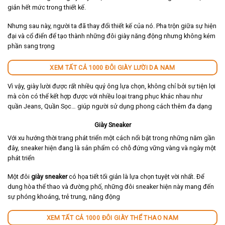
giản hết mức trong thiết kế.
Nhưng sau này, người ta đã thay đổi thiết kế của nó. Pha trộn giữa sự hiện
đại và cổ điển để tạo thành những đôi giày năng động nhưng không kém
phần sang trọng
XEM TẤT CẢ 1000 ĐÔI GIÀY LƯỜI DA NAM
Vì vậy, giày lười được rất nhiều quý ông lựa chọn, không chỉ bởi sự tiện lợi
mà còn có thể kết hợp được với nhiều loại trang phục khác nhau như
quần Jeans, Quần Sọc… giúp người sử dụng phong cách thêm đa dạng
Giày Sneaker
Với xu hướng thời trang phát triển một cách nổi bật trong những năm gần
đây, sneaker hiện đang là sản phẩm có chỗ đứng vững vàng và ngày một
phát triển
Một đôi
giày sneaker
có họa tiết tối giản là lựa chọn tuyệt vời nhất. Để
dung hòa thể thao và đường phố, những đôi sneaker hiện này mang đến
sự phóng khoáng, trẻ trung, năng động
XEM TẤT CẢ 1000 ĐÔI GIÀY THỂ THAO NAM