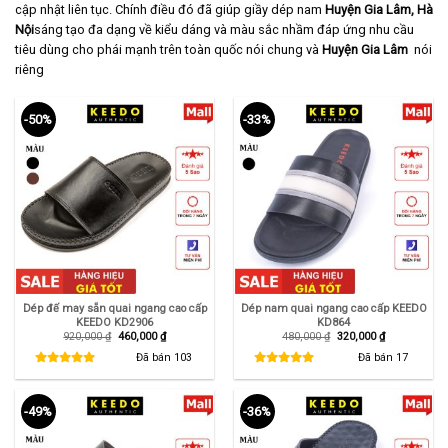
cập nhật liên tục. Chính điều đó đã giúp giầy dép nam
Huyện Gia Lâm, Hà
Nội
sáng tạo đa dạng về kiểu dáng và màu sắc nhầm đáp ứng nhu cầu
tiêu dùng cho phái mạnh trên toàn quốc nói chung và
Huyện Gia Lâm
nói
riêng
-50%
-33%
Dép đế may sẵn quai ngang cao cấp
Dép nam quai ngang cao cấp KEEDO
KEEDO KD2906
KD864
Giá
Giá
Giá
Giá
920,000
₫
460,000
₫
480,000
₫
320,000
₫
gốc
hiện
gốc
hiện
là:
tại
là:
tại
Đã bán
103
Đã bán
17
920,000 ₫.
là:
480,000 ₫.
là:
460,000 ₫.
320,000 ₫.
-49%
-36%