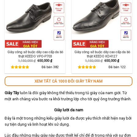
Giày công sở buộc dây cao cấp da bò
Giày công sở buộc dây cao cấp da bò
thật KEEDO VPO-P703
thật KEEDO KD4127
Giá
Giá
Giá
Giá
1,150,000
₫
650,000
₫
1,150,000
₫
650,000
₫
gốc
hiện
gốc
hiện
là:
tại
là:
tại
Đã bán
382
Đã bán
122
1,150,000 ₫.
là:
1,150,000 ₫.
là:
650,000 ₫.
650,000 ₫.
XEM TẤT CẢ 1000 ĐÔI GIÀY TÂY NAM
Giày Tây
luôn là đôi giày không thể thiếu trong tủ giày của nam giới. Từ
một anh chàng vừa bước ra khỏi trường lớp cho tới quý ông trưởng thành.
Giày lười da nam
Đây là một trong những kiểu giày lười da được yêu thích nhất hiện nay bởi
sự tiện dụng và linh hoạt khi sử dụng.
Lúc đầu những mẫu giày này được thiết kế chỉ để đi trong nhà với sự đơn