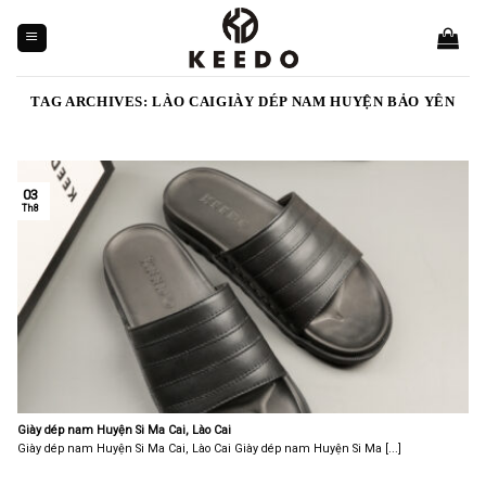
Skip
to
content
TAG ARCHIVES:
LÀO CAIGIÀY DÉP NAM HUYỆN BẢO YÊN
03
Th8
Giày dép nam Huyện Si Ma Cai, Lào Cai
Giày dép nam Huyện Si Ma Cai, Lào Cai Giày dép nam Huyện Si Ma [...]