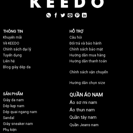
THÔNG TIN
HỖ TRỢ
Khuyến mãi
C
âu hỏi
Về KEEDO
Đổi trả và bảo hành
Chính sách đại lý
Chính sách bảo mật
Tuyển dụng
Hướng dẫn mua hàng
Liên hệ
Hướng dẫn thanh toán
Blog giày dép da
Chính sách vận chuyển
Hướng dẫn chọn size
SẢN PHẨM
QUẦN ÁO NAM
Giày da nam
Áo sơ mi nam
Dép kẹp nam
Áo thun nam
Dép quai ngang nam
Quần tây nam
Sandal
Giày sneaker nam
Quần Jeans nam
Phụ kiện