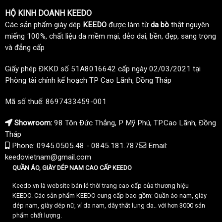
HỘ KINH DOANH KEEDO
Các sản phẩm giày dép
KEEDO
được làm từ
da bò
thật nguyên
miếng 100%, chất liệu da mềm mại, dẻo dai, bền, đẹp, sang trọng
và đẳng cấp
Giấy phép ĐKKD số 51A8016642 cấp ngày 02/03/2021 tại
Phòng tài chính kế hoạch TP Cao Lãnh, Đồng Tháp
Mã số thuế: 8697433459-001
Showroom:
98 Tôn Đức Thắng, P Mỹ Phú, TP.Cao Lãnh, Đồng
Tháp
Phone: 0945.0505.48 - 0845.181.787
Email:
keedovietnam@gmail.com
QUẦN ÁO, GIÀY DÉP NAM CAO CẤP KEEDO
Keedo.vn là website bán lẻ thời trang cao cấp của thương hiệu
KEEDO. Các sản phẩm KEEDO cung cấp bao gồm: Quần áo nam, giày
dép nam, giày dép nữ, ví da nam, dây thắt lưng da.. với hơn 3000 sản
phẩm chất lượng.