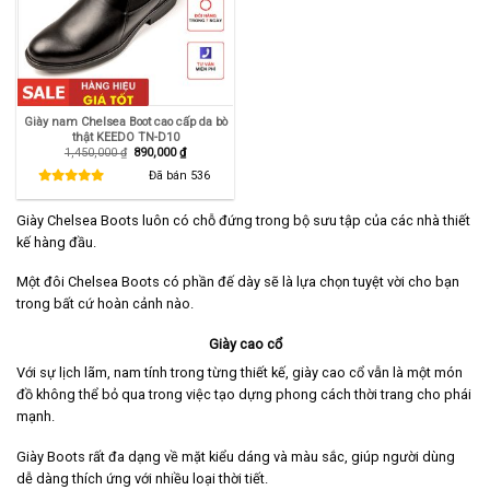
Giày nam Chelsea Boot cao cấp da bò
thật KEEDO TN-D10
Giá
Giá
1,450,000
₫
890,000
₫
gốc
hiện
là:
tại
Đã bán
536
1,450,000 ₫.
là:
890,000 ₫.
Giày Chelsea Boots luôn có chỗ đứng trong bộ sưu tập của các nhà thiết
kế hàng đầu.
Một đôi Chelsea Boots có phần đế dày sẽ là lựa chọn tuyệt vời cho bạn
trong bất cứ hoàn cảnh nào.
Giày cao cổ
Với sự lịch lãm, nam tính trong từng thiết kế, giày cao cổ vẫn là một món
đồ không thể bỏ qua trong việc tạo dựng phong cách thời trang cho phái
mạnh.
Giày Boots rất đa dạng về mặt kiểu dáng và màu sắc, giúp người dùng
dễ dàng thích ứng với nhiều loại thời tiết.