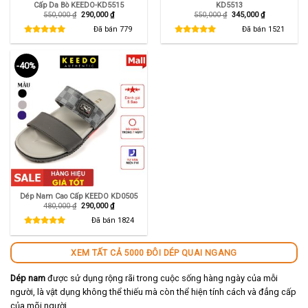
Cấp Da Bò KEEDO-KD5515
KD5513
Giá
Giá
Giá
Giá
550,000
₫
290,000
₫
550,000
₫
345,000
₫
gốc
hiện
gốc
hiện
là:
tại
là:
tại
Đã bán
779
Đã bán
1521
550,000 ₫.
là:
550,000 ₫.
là:
290,000 ₫.
345,000 ₫.
-40%
Dép Nam Cao Cấp KEEDO KD0505
Giá
Giá
480,000
₫
290,000
₫
gốc
hiện
là:
tại
Đã bán
1824
480,000 ₫.
là:
290,000 ₫.
XEM TẤT CẢ 5000 ĐÔI DÉP QUAI NGANG
Dép nam
được sử dụng rộng rãi trong cuộc sống hàng ngày của mỗi
người, là vật dụng không thể thiếu mà còn thể hiện tính cách và đẳng cấp
của mõi người