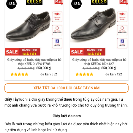
-43%
-43%
Giày công sở buộc dây cao cấp da bò
Giày công sở buộc dây cao cấp da bò
thật KEEDO VPO-P703
thật KEEDO KD4127
Giá
Giá
Giá
Giá
1,150,000
₫
650,000
₫
1,150,000
₫
650,000
₫
gốc
hiện
gốc
hiện
là:
tại
là:
tại
Đã bán
382
Đã bán
122
1,150,000 ₫.
là:
1,150,000 ₫.
là:
650,000 ₫.
650,000 ₫.
XEM TẤT CẢ 1000 ĐÔI GIÀY TÂY NAM
Giày Tây
luôn là đôi giày không thể thiếu trong tủ giày của nam giới. Từ
một anh chàng vừa bước ra khỏi trường lớp cho tới quý ông trưởng thành.
Giày lười da nam
Đây là một trong những kiểu giày lười da được yêu thích nhất hiện nay bởi
sự tiện dụng và linh hoạt khi sử dụng.