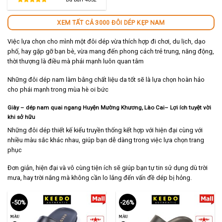
280,000 ₫.
là:
140,000 ₫.
XEM TẤT CẢ 3000 ĐÔI DÉP KẸP NAM
Việc lựa chọn cho mình một đôi dép vừa thích hợp đi chơi, du lịch, dạo
phố, hay gặp gỡ bạn bè, vừa mang đến phong cách trẻ trung, năng động,
thời thượng là điều mà phái mạnh luôn quan tâm
Những đôi dép nam làm bằng chất liệu da tốt sẽ là lựa chọn hoàn hảo
cho phái mạnh trong mùa hè oi bức
Giày – dép nam quai ngang Huyện Mường Khương, Lào Cai
– Lợi ích tuyệt vời
khi sở hữu
Những đôi dép thiết kế kiểu truyền thống kết hợp với hiện đại cùng với
nhiều màu sắc khác nhau, giúp bạn dễ dàng trong việc lựa chọn trang
phục
Đơn giản, hiện đại và vô cùng tiện ích sẽ giúp bạn tự tin sử dụng dù trời
mưa, hay trời nắng mà không cần lo lắng đến vấn đề dép bị hỏng.
-50%
-26%