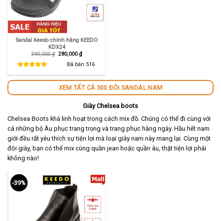
Sandal Keedo chính hãng KEEDO
KDX24
Giá
Giá
390,000
₫
280,000
₫
gốc
hiện
là:
tại
Đã bán
516
390,000 ₫.
là:
280,000 ₫.
XEM TẤT CẢ 500 ĐÔI SANDAL NAM
Giày Chelsea boots
Chelsea Boots khá linh hoạt trong cách mix đồ. Chúng có thể đi cùng với
cả những bộ Âu phục trang trọng và trang phục hàng ngày. Hầu hết nam
giới đều rất yêu thích sự tiện lợi mà loại giày nam này mang lại. Cùng một
đôi giày, bạn có thể mix cùng quần jean hoặc quần âu, thật tiện lợi phải
không nào!
-39%