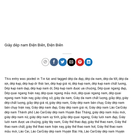
Giày dép nam Điện Biên, Điện Biên
This entry was posted in
Tin tức
and tagged
dép da đẹp
,
dép da nam
,
dép da tốt
,
dép da
xịn
,
dép kẹp
,
dép kẹp dr thái lan
,
dép kẹp giá rẻ
,
dép kẹp nam
,
dép kẹp nam chất lương
,
Dép kẹp nam dẹp
,
dép kẹp nam dr
,
Dép kẹp nam được ưa chuộng
,
Dép quai ngang đẹp
,
Dép quai ngang hiện nay
,
dép quai ngang mẫu mới
,
dép quai ngang nam
,
dép quai
ngang nam hiện nay
,
giày công sở
,
giày da nam
,
Giày da nam chất lượng
,
giầy dép
,
giày
dép chất lượng
,
giầy dép giá rẻ
,
giày dép nam
,
Giày dép nam bán chạy
,
Giày dép nam
bán chạy hiện nay
,
Giày dép nam đẹp
,
Giày dép nam giá rẻ
,
Giày dép nam Lào CaiGiày
dép nam Thành phố Lào CaiGiày dép nam Huyện Bảo Thắng
,
giày dép nam mẫu mới
,
giày dép nam nữ
,
giày dép nam uy tính
,
giầy dép quai ngang
,
Giày lười nam đẹp
,
Giày
lười nam được ưa chuộng
,
giày tây nam
,
Giày thể thao đẹp
,
giày thể thao nam
,
Giày thể
thao nam chất
,
giày thể thao nam hiện nay
,
giày thể thao nam hot
,
Giày thể thao nam
mẫu mới
,
Lào Cai
,
Lào CaiGiày dép nam Huyện Bắc Hà
,
Lào CaiGiày dép nam Huyện