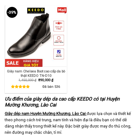
-39%
Giày nam Chelsea Boot cao cấp da bò
thật KEEDO TN-D10
Giá
Giá
1,450,000
₫
890,000
₫
gốc
hiện
là:
tại
Đã bán
536
1,450,000 ₫.
là:
890,000 ₫.
Ưu điểm của giày dép da cao cấp KEEDO có tại Huyện
Mường Khương, Lào Cai
Giày dép nam Huyện Mường Khương, Lào Cai
được lựa chọn và thiết kế
theo phong cách trẻ trung, nam tính và hiện đại là điều bạn có thể dễ
dàng nhận thấy trong thiết kế này. Đặc biệt giày được may đo thủ công,
nên đường may chắc chắn, tỉ mỉ.