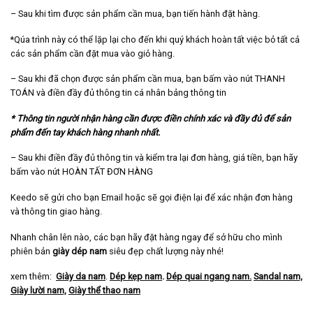
– Sau khi tìm được sản phẩm cần mua, bạn tiến hành đặt hàng.
*Qúa trình này có thể lặp lại cho đến khi quý khách hoàn tất việc bỏ tất cả
các sản phẩm cần đặt mua vào giỏ hàng.
– Sau khi đã chọn được sản phẩm cần mua, bạn bấm vào nút THANH
TOÁN và điền đầy đủ thông tin cá nhân bảng thông tin
* Thông tin người nhận hàng cần được điền chính xác và đầy đủ để sản
phẩm đến tay khách hàng nhanh nhất.
– Sau khi điền đầy đủ thông tin và kiểm tra lại đơn hàng, giá tiền, bạn hãy
bấm vào nút HOÀN TẤT ĐƠN HÀNG
Keedo sẽ gửi cho bạn Email hoặc sẽ gọi điện lại để xác nhận đơn hàng
và thông tin giao hàng.
Nhanh chân lên nào, các bạn hãy đặt hàng ngay để sở hữu cho mình
phiên bản
giày dép nam
siêu đẹp chất lượng này nhé!
xem thêm:
Giày da nam
.
Dép kẹp nam
.
Dép quai ngang nam
.
Sandal nam,
Giày lười nam,
Giày thể thao nam