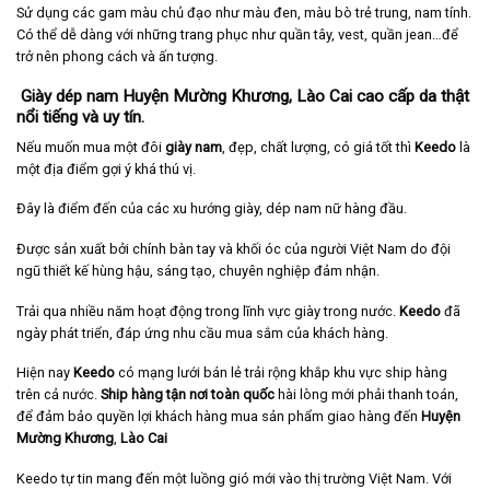
Sử dụng các gam màu chủ đạo như màu đen, màu bò trẻ trung, nam tính.
Có thể dễ dàng với những trang phục như quần tây, vest, quần jean…để
trở nên phong cách và ấn tượng.
Giày dép nam Huyện Mường Khương, Lào Cai cao cấp da thật
nổi tiếng và uy tín.
Nếu muốn mua một đôi
giày nam
, đẹp, chất lượng, có giá tốt thì
Keedo
là
một địa điểm gợi ý khá thú vị.
Đây là điểm đến của các xu hướng giày, dép nam nữ hàng đầu.
Được sản xuất bởi chính bàn tay và khối óc của người Việt Nam do đội
ngũ thiết kế hùng hậu, sáng tạo, chuyên nghiệp đảm nhận.
Trải qua nhiều năm hoạt động trong lĩnh vực giày trong nước.
Keedo
đã
ngày phát triển, đáp ứng nhu cầu mua sắm của khách hàng.
Hiện nay
Keedo
có mạng lưới bán lẻ trải rộng khắp khu vực ship hàng
trên cả nước.
Ship hàng tận nơi toàn quốc
hài lòng mới phải thanh toán,
để đảm bảo quyền lợi khách hàng mua sản phẩm giao hàng đến
Huyện
Mường Khương
,
Lào Cai
Keedo tự tin mang đến một luồng gió mới vào thị trường Việt Nam. Với