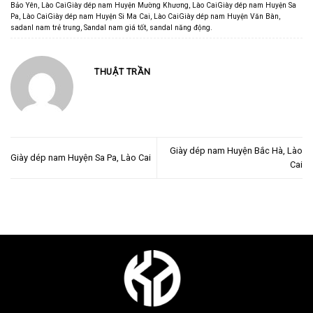
Bảo Yên
,
Lào CaiGiày dép nam Huyện Mường Khương
,
Lào CaiGiày dép nam Huyện Sa
Pa
,
Lào CaiGiày dép nam Huyện Si Ma Cai
,
Lào CaiGiày dép nam Huyện Văn Bàn
,
sadanl nam trẻ trung
,
Sandal nam giá tốt
,
sandal năng động
.
THUẬT TRẦN
Giày dép nam Huyện Bắc Hà, Lào
Giày dép nam Huyện Sa Pa, Lào Cai
Cai