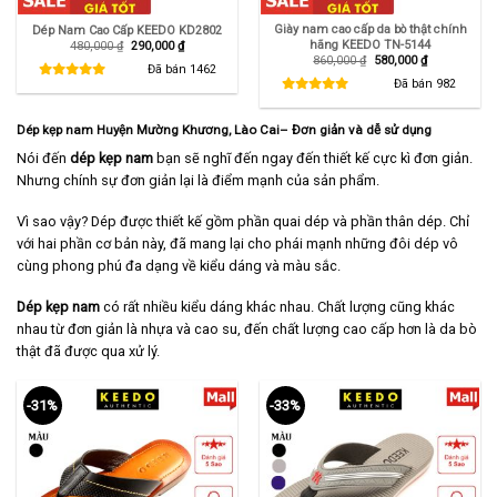
Giày nam cao cấp da bò thật chính
Dép Nam Cao Cấp KEEDO KD2802
hãng KEEDO TN-5144
Giá
Giá
480,000
₫
290,000
₫
gốc
hiện
Giá
Giá
860,000
₫
580,000
₫
là:
tại
Đã bán
1462
gốc
hiện
480,000 ₫.
là:
là:
tại
Đã bán
982
290,000 ₫.
860,000 ₫.
là:
580,000 ₫.
Dép kẹp nam Huyện Mường Khương, Lào Cai
– Đơn giản và dễ sử dụng
Nói đến
dép kẹp nam
bạn sẽ nghĩ đến ngay đến thiết kế cực kì đơn giản.
Nhưng chính sự đơn giản lại là điểm mạnh của sản phẩm.
Vì sao vậy? Dép được thiết kế gồm phần quai dép và phần thân dép. Chỉ
với hai phần cơ bản này, đã mang lại cho phái mạnh những đôi dép vô
cùng phong phú đa dạng về kiểu dáng và màu sắc.
Dép kẹp nam
có rất nhiều kiểu dáng khác nhau. Chất lượng cũng khác
nhau từ đơn giản là nhựa và cao su, đến chất lượng cao cấp hơn là da bò
thật đã được qua xử lý.
-31%
-33%