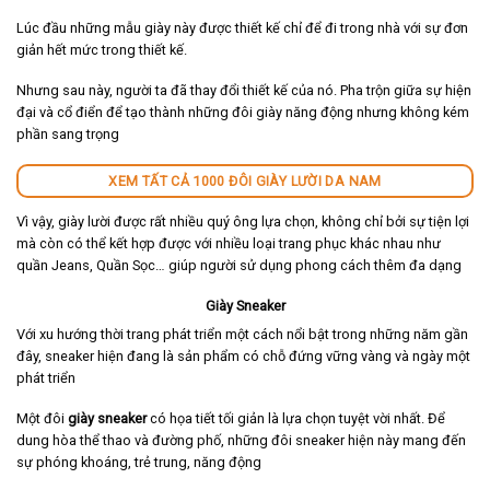
Lúc đầu những mẫu giày này được thiết kế chỉ để đi trong nhà với sự đơn
giản hết mức trong thiết kế.
Nhưng sau này, người ta đã thay đổi thiết kế của nó. Pha trộn giữa sự hiện
đại và cổ điển để tạo thành những đôi giày năng động nhưng không kém
phần sang trọng
XEM TẤT CẢ 1000 ĐÔI GIÀY LƯỜI DA NAM
Vì vậy, giày lười được rất nhiều quý ông lựa chọn, không chỉ bởi sự tiện lợi
mà còn có thể kết hợp được với nhiều loại trang phục khác nhau như
quần Jeans, Quần Sọc… giúp người sử dụng phong cách thêm đa dạng
Giày Sneaker
Với xu hướng thời trang phát triển một cách nổi bật trong những năm gần
đây, sneaker hiện đang là sản phẩm có chỗ đứng vững vàng và ngày một
phát triển
Một đôi
giày sneaker
có họa tiết tối giản là lựa chọn tuyệt vời nhất. Để
dung hòa thể thao và đường phố, những đôi sneaker hiện này mang đến
sự phóng khoáng, trẻ trung, năng động