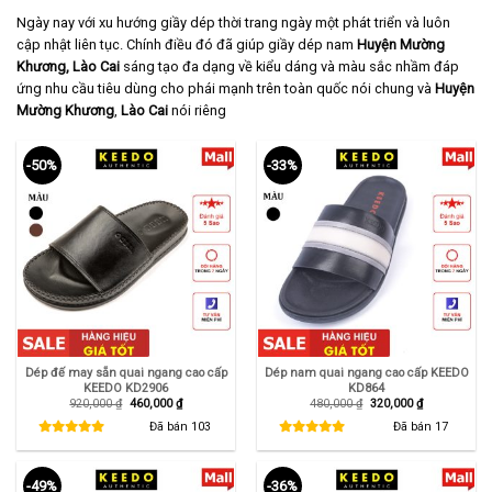
Ngày nay với xu hướng giầy dép thời trang ngày một phát triển và luôn
cập nhật liên tục. Chính điều đó đã giúp giầy dép nam
Huyện Mường
Khương, Lào Cai
sáng tạo đa dạng về kiểu dáng và màu sắc nhầm đáp
ứng nhu cầu tiêu dùng cho phái mạnh trên toàn quốc nói chung và
Huyện
Mường Khương
,
Lào Cai
nói riêng
-50%
-33%
Dép đế may sẵn quai ngang cao cấp
Dép nam quai ngang cao cấp KEEDO
KEEDO KD2906
KD864
Giá
Giá
Giá
Giá
920,000
₫
460,000
₫
480,000
₫
320,000
₫
gốc
hiện
gốc
hiện
là:
tại
là:
tại
Đã bán
103
Đã bán
17
920,000 ₫.
là:
480,000 ₫.
là:
460,000 ₫.
320,000 ₫.
-49%
-36%