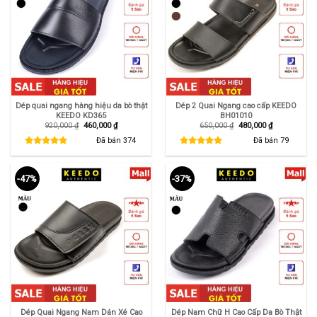
Dép quai ngang hàng hiệu da bò thật
Dép 2 Quai Ngang cao cấp KEEDO
KEEDO KD365
BH01010
Giá
Giá
Giá
Giá
920,000
₫
460,000
₫
650,000
₫
480,000
₫
gốc
hiện
gốc
hiện
là:
tại
là:
tại
Đã bán
374
Đã bán
79
920,000 ₫.
là:
650,000 ₫.
là:
460,000 ₫.
480,000 ₫.
-47%
-37%
Dép Quai Ngang Nam Dán Xé Cao
Dép Nam Chữ H Cao Cấp Da Bò Thật