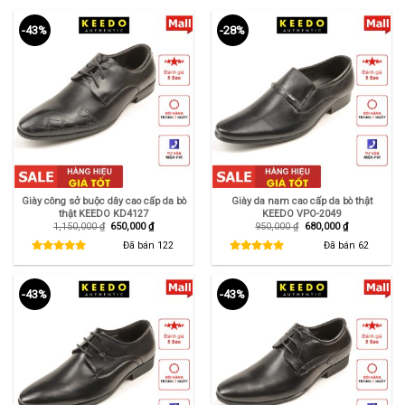
-43%
-28%
Giày công sở buộc dây cao cấp da bò
Giày da nam cao cấp da bò thật
thật KEEDO KD4127
KEEDO VPO-2049
Giá
Giá
Giá
Giá
1,150,000
₫
650,000
₫
950,000
₫
680,000
₫
gốc
hiện
gốc
hiện
là:
tại
là:
tại
Đã bán
122
Đã bán
62
1,150,000 ₫.
là:
950,000 ₫.
là:
650,000 ₫.
680,000 ₫.
-43%
-43%