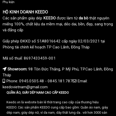
Phụ kiện
HỘ KINH DOANH KEEDO
Các sản phẩm giày dép
KEEDO
được làm từ
da bò
thật nguyên
miếng 100%, chất liệu da mềm mại, dẻo dai, bền, đẹp, sang trọng
và đẳng cấp
Giấy phép ĐKKD số 51A8016642 cấp ngày 02/03/2021 tại
Phòng tài chính kế hoạch TP Cao Lãnh, Đồng Tháp
Mã số thuế: 8697433459-001
Showroom:
98 Tôn Đức Thắng, P Mỹ Phú, TP.Cao Lãnh, Đồng
Tháp
Phone: 0945.0505.48 - 0845.181.787
Email:
keedovietnam@gmail.com
QUẦN ÁO, GIÀY DÉP NAM CAO CẤP KEEDO
Keedo.vn là website bán lẻ thời trang cao cấp của thương hiệu
KEEDO. Các sản phẩm KEEDO cung cấp bao gồm: Quần áo nam, giày
dép nam, giày dép nữ, ví da nam, dây thắt lưng da.. với hơn 3000 sản