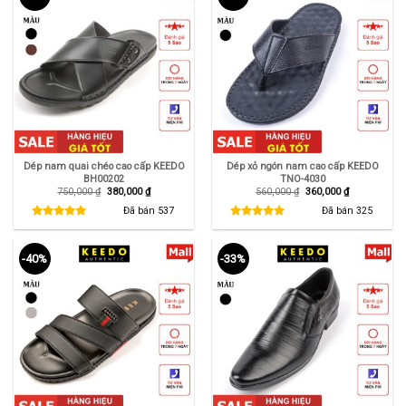
Dép nam quai chéo cao cấp KEEDO
Dép xỏ ngón nam cao cấp KEEDO
BH00202
TNO-4030
Giá
Giá
Giá
Giá
750,000
₫
380,000
₫
560,000
₫
360,000
₫
gốc
hiện
gốc
hiện
là:
tại
là:
tại
Đã bán
537
Đã bán
325
750,000 ₫.
là:
560,000 ₫.
là:
380,000 ₫.
360,000 ₫.
-40%
-33%