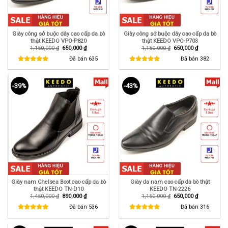
Giày công sở buộc dây cao cấp da bò
Giày công sở buộc dây cao cấp da bò
thật KEEDO VPO-P820
thật KEEDO VPO-P703
Giá
Giá
Giá
Giá
1,150,000
₫
650,000
₫
1,150,000
₫
650,000
₫
gốc
hiện
gốc
hiện
là:
tại
là:
tại
Đã bán
635
Đã bán
382
1,150,000 ₫.
là:
1,150,000 ₫.
là:
650,000 ₫.
650,000 ₫.
-39%
-43%
Giày nam Chelsea Boot cao cấp da bò
Giày da nam cao cấp da bò thật
thật KEEDO TN-D10
KEEDO TN-2226
Giá
Giá
Giá
Giá
1,450,000
₫
890,000
₫
1,150,000
₫
650,000
₫
gốc
hiện
gốc
hiện
là:
tại
là:
tại
Đã bán
536
Đã bán
316
1,450,000 ₫.
là:
1,150,000 ₫.
là:
890,000 ₫.
650,000 ₫.