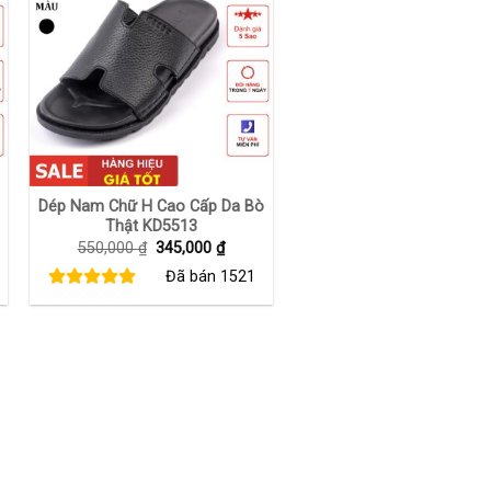
+
Dép Nam Chữ H Cao Cấp Da Bò
Thật KD5513
Giá
Giá
550,000
₫
345,000
₫
gốc
hiện
Đã bán
1521
là:
tại
550,000 ₫.
là:
00 ₫.
345,000 ₫.