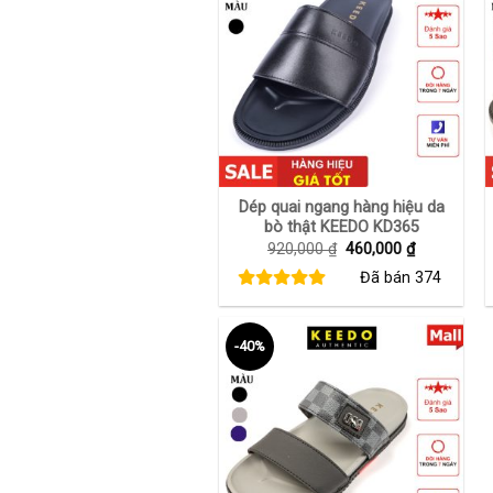
+
Dép quai ngang hàng hiệu da
bò thật KEEDO KD365
Giá
Giá
920,000
₫
460,000
₫
gốc
hiện
Đã bán
374
là:
tại
920,000 ₫.
là:
460,000 ₫.
-40%