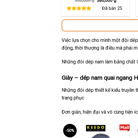
Giá
Giá
550,000
₫
380,000
₫
gốc
hiện
Đã bán
25
là:
tại
550,000 ₫.
là:
380,000 ₫.
Việc lựa chọn cho mình một đôi dép 
động, thời thượng là điều mà phái 
Những đôi dép nam làm bằng chất li
Giày – dép nam quai ngang H
Những đôi dép thiết kế kiểu truyền 
trang phục
Đơn giản, hiện đại và vô cùng tiện í
-50%