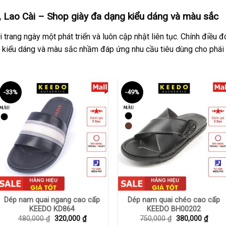
 Lao Cài
– Shop giày đa dạng kiểu dáng và màu sắc
 trang ngày một phát triển và luôn cập nhật liên tục. Chính điều 
kiểu dáng và màu sắc nhầm đáp ứng nhu cầu tiêu dùng cho phái 
-33%
-49%
+
+
Dép nam quai ngang cao cấp
Dép nam quai chéo cao cấp
KEEDO KD864
KEEDO BH00202
Giá
Giá
Giá
Giá
480,000
₫
320,000
₫
750,000
₫
380,000
₫
gốc
hiện
gốc
hiện