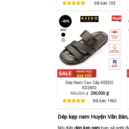
Đã bán
103
là:
tại
920,000 ₫.
là:
460,000 ₫.
-40%
+
Dép Nam Cao Cấp KEEDO
KD2802
Giá
Giá
480,000
₫
290,000
₫
gốc
hiện
Đã bán
1462
là:
tại
480,000 ₫.
là:
290,000 ₫.
Dép kẹp nam Huyện Văn Bàn,
Nói đến
dép kẹp nam
bạn sẽ nghĩ đế