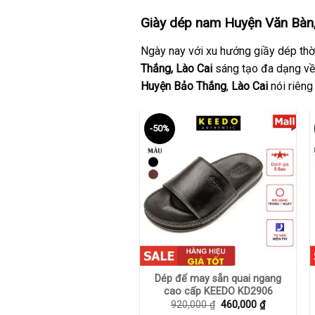
Giày dép nam Huyện Văn Bàn,
Ngày nay với xu hướng giầy dép thời
Thắng, Lào Cai
sáng tạo đa dạng về 
Huyện Bảo Thắng
,
Lào Cai
nói riêng
-50%
+
Dép đế may sẵn quai ngang
cao cấp KEEDO KD2906
Giá
Giá
920,000
₫
460,000
₫
gốc
hiện