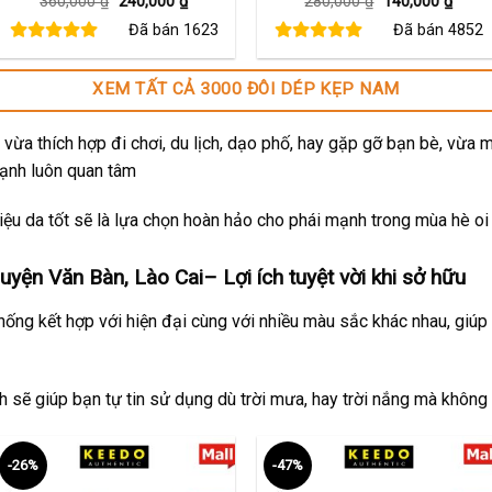
Giá
Giá
Giá
Giá
360,000
₫
240,000
₫
280,000
₫
140,000
₫
gốc
hiện
gốc
hiện
Đã bán
1623
Đã bán
4852
là:
tại
là:
tại
360,000 ₫.
là:
280,000 ₫.
là:
240,000 ₫.
140,0
XEM TẤT CẢ 3000 ĐÔI DÉP KẸP NAM
vừa thích hợp đi chơi, du lịch, dạo phố, hay gặp gỡ bạn bè, vừa 
mạnh luôn quan tâm
ệu da tốt sẽ là lựa chọn hoàn hảo cho phái mạnh trong mùa hè oi
uyện Văn Bàn, Lào Cai
– Lợi ích tuyệt vời khi sở hữu
thống kết hợp với hiện đại cùng với nhiều màu sắc khác nhau, giúp
ch sẽ giúp bạn tự tin sử dụng dù trời mưa, hay trời nắng mà không
-26%
-47%