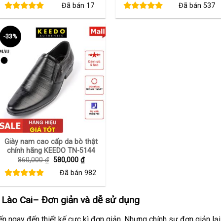
Đã bán
17
Đã bán
537
là:
tại
là:
tại
480,000 ₫.
là:
750,000 ₫.
là:
320,000 ₫.
380,0
-33%
+
Giày nam cao cấp da bò thật
chính hãng KEEDO TN-5144
Giá
Giá
860,000
₫
580,000
₫
gốc
hiện
Đã bán
982
là:
tại
860,000 ₫.
là:
580,000 ₫.
 Lào Cai
– Đơn giản và dễ sử dụng
n ngay đến thiết kế cực kì đơn giản. Nhưng chính sự đơn giản l