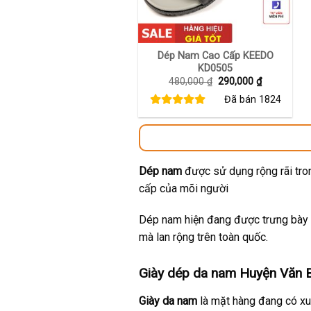
+
Dép Nam Cao Cấp KEEDO
KD0505
Giá
Giá
480,000
₫
290,000
₫
gốc
hiện
Đã bán
1824
là:
tại
480,000 ₫.
là:
290,000 ₫.
Dép nam
được sử dụng rộng rãi tron
cấp của mõi người
Dép nam hiện đang được trưng bày t
mà lan rộng trên toàn quốc.
Giày dép da nam Huyện Văn B
Giày da nam
là mặt hàng đang có xu 