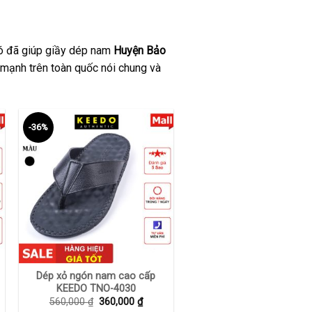
đó đã giúp giầy dép nam
Huyện Bảo
mạnh trên toàn quốc nói chung và
-36%
+
Dép xỏ ngón nam cao cấp
KEEDO TNO-4030
Giá
Giá
560,000
₫
360,000
₫
gốc
hiện