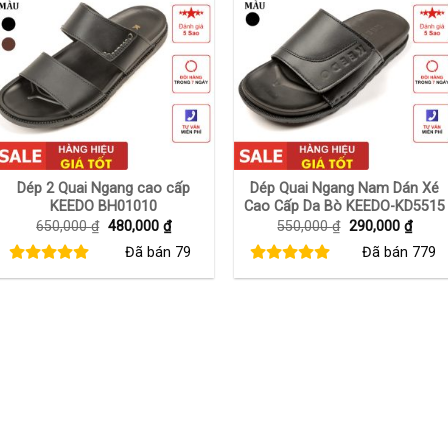
+
+
Dép 2 Quai Ngang cao cấp
Dép Quai Ngang Nam Dán Xé
KEEDO BH01010
Cao Cấp Da Bò KEEDO-KD5515
Giá
Giá
Giá
Giá
650,000
₫
480,000
₫
550,000
₫
290,000
₫
gốc
hiện
gốc
hiện
Đã bán
79
Đã bán
779
là:
tại
là:
tại
650,000 ₫.
là:
550,000 ₫.
là:
480,000 ₫.
290,0