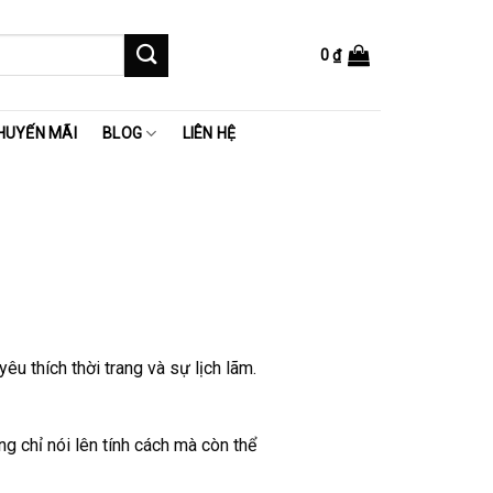
0
₫
HUYẾN MÃI
BLOG
LIÊN HỆ
u thích thời trang và sự lịch lãm.
g chỉ nói lên tính cách mà còn thể