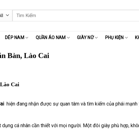
Tìm
kiếm:
DÉP NAM
QUẦN ÁO NAM
GIÀY NỮ
PHỤ KIỆN
K
n Bàn, Lào Cai
Lào Cai
Cai
hiện đang nhận được sự quan tâm và tìm kiếm của phái mạnh yê
 dụng cá nhân cần thiết với mọi người. Một đôi giày phù hợp, khôn