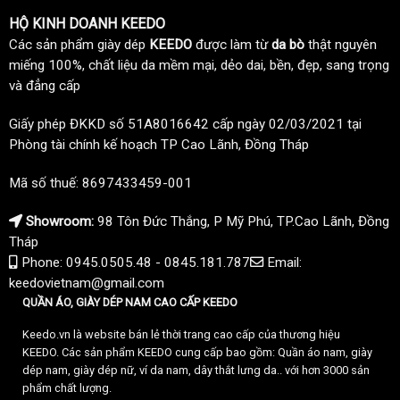
HỘ KINH DOANH KEEDO
Các sản phẩm giày dép
KEEDO
được làm từ
da bò
thật nguyên
miếng 100%, chất liệu da mềm mại, dẻo dai, bền, đẹp, sang trọng
và đẳng cấp
Giấy phép ĐKKD số 51A8016642 cấp ngày 02/03/2021 tại
Phòng tài chính kế hoạch TP Cao Lãnh, Đồng Tháp
Mã số thuế: 8697433459-001
Showroom:
98 Tôn Đức Thắng, P Mỹ Phú, TP.Cao Lãnh, Đồng
Tháp
Phone: 0945.0505.48 - 0845.181.787
Email:
keedovietnam@gmail.com
QUẦN ÁO, GIÀY DÉP NAM CAO CẤP KEEDO
Keedo.vn là website bán lẻ thời trang cao cấp của thương hiệu
KEEDO. Các sản phẩm KEEDO cung cấp bao gồm: Quần áo nam, giày
dép nam, giày dép nữ, ví da nam, dây thắt lưng da.. với hơn 3000 sản
phẩm chất lượng.