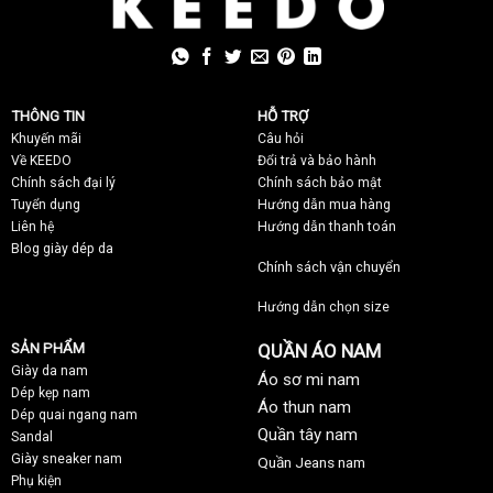
THÔNG TIN
HỖ TRỢ
Khuyến mãi
C
âu hỏi
Về KEEDO
Đổi trả và bảo hành
Chính sách đại lý
Chính sách bảo mật
Tuyển dụng
Hướng dẫn mua hàng
Liên hệ
Hướng dẫn thanh toán
Blog giày dép da
Chính sách vận chuyển
Hướng dẫn chọn size
SẢN PHẨM
QUẦN ÁO NAM
Giày da nam
Áo sơ mi nam
Dép kẹp nam
Áo thun nam
Dép quai ngang nam
Quần tây nam
Sandal
Giày sneaker nam
Quần Jeans nam
Phụ kiện