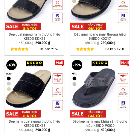
Dép quai ngang nam thương hiệu
Dép quai ngang nam thương hiệu
KEEDO KDX18
KEEDO KDX17
Giá
Giá
Giá
Giá
480,000
₫
290,000
₫
480,000
₫
290,000
₫
gốc
hiện
gốc
hiện
là:
tại
là:
tại
Đã bán
2152
Đã bán
1758
480,000 ₫.
là:
480,000 ₫.
là:
290,000 ₫.
290,000 ₫.
-40%
-19%
Dép nam quai ngang thương hiệu
Dép kẹp nam may khâu sẵn thương
KEEDO KDX16
hiệu KEEDO PK020
Giá
Giá
Giá
Giá
480,000
₫
290,000
₫
520,000
₫
420,000
₫
gốc
hiện
gốc
hiện