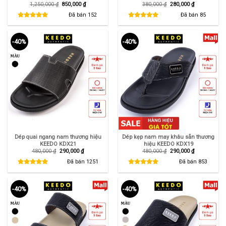
Giá
Giá
Giá
Giá
1,250,000
₫
850,000
₫
380,000
₫
280,000
₫
gốc
hiện
gốc
hiện
là:
tại
là:
tại
Đã bán
152
Đã bán
85
1,250,000 ₫.
là:
380,000 ₫.
là:
850,000 ₫.
280,000 ₫.
-40%
-40%
Dép quai ngang nam thương hiệu
Dép kẹp nam may khâu sẵn thương
KEEDO KDX21
hiệu KEEDO KDX19
Giá
Giá
Giá
Giá
480,000
₫
290,000
₫
480,000
₫
290,000
₫
gốc
hiện
gốc
hiện
là:
tại
là:
tại
Đã bán
1251
Đã bán
853
480,000 ₫.
là:
480,000 ₫.
là:
290,000 ₫.
290,000 ₫.
-40%
-40%