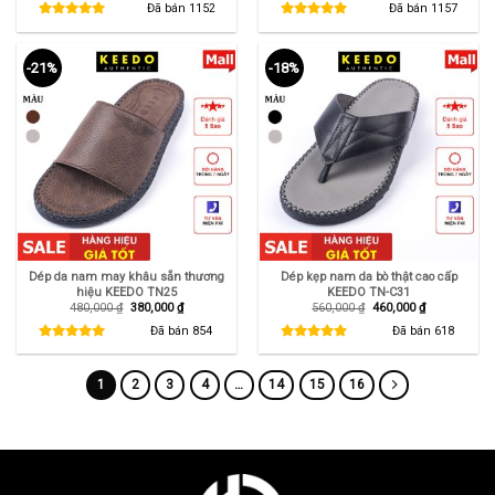
là:
tại
là:
tại
Đã bán
1152
Đã bán
1157
480,000 ₫.
là:
520,000 ₫.
là:
290,000 ₫.
420,000 ₫.
-21%
-18%
Dép da nam may khâu sẵn thương
Dép kẹp nam da bò thật cao cấp
hiệu KEEDO TN25
KEEDO TN-C31
Giá
Giá
Giá
Giá
480,000
₫
380,000
₫
560,000
₫
460,000
₫
gốc
hiện
gốc
hiện
là:
tại
là:
tại
Đã bán
854
Đã bán
618
480,000 ₫.
là:
560,000 ₫.
là:
380,000 ₫.
460,000 ₫.
1
2
3
4
…
14
15
16