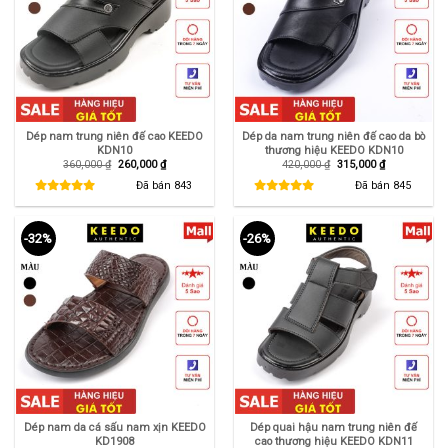
Dép nam trung niên đế cao KEEDO
Dép da nam trung niên đế cao da bò
KDN10
thương hiệu KEEDO KDN10
Giá
Giá
Giá
Giá
360,000
₫
260,000
₫
420,000
₫
315,000
₫
gốc
hiện
gốc
hiện
là:
tại
là:
tại
Đã bán
843
Đã bán
845
360,000 ₫.
là:
420,000 ₫.
là:
260,000 ₫.
315,000 ₫.
-32%
-26%
Dép nam da cá sấu nam xịn KEEDO
Dép quai hậu nam trung niên đế
KD1908
cao thương hiệu KEEDO KDN11