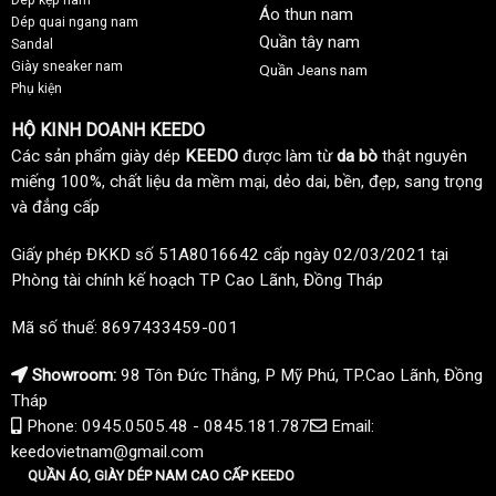
Áo thun nam
Dép quai ngang nam
Quần tây nam
Sandal
Giày sneaker nam
Quần Jeans nam
Phụ kiện
HỘ KINH DOANH KEEDO
Các sản phẩm giày dép
KEEDO
được làm từ
da bò
thật nguyên
miếng 100%, chất liệu da mềm mại, dẻo dai, bền, đẹp, sang trọng
và đẳng cấp
Giấy phép ĐKKD số 51A8016642 cấp ngày 02/03/2021 tại
Phòng tài chính kế hoạch TP Cao Lãnh, Đồng Tháp
Mã số thuế: 8697433459-001
Showroom:
98 Tôn Đức Thắng, P Mỹ Phú, TP.Cao Lãnh, Đồng
Tháp
Phone: 0945.0505.48 - 0845.181.787
Email:
keedovietnam@gmail.com
QUẦN ÁO, GIÀY DÉP NAM CAO CẤP KEEDO