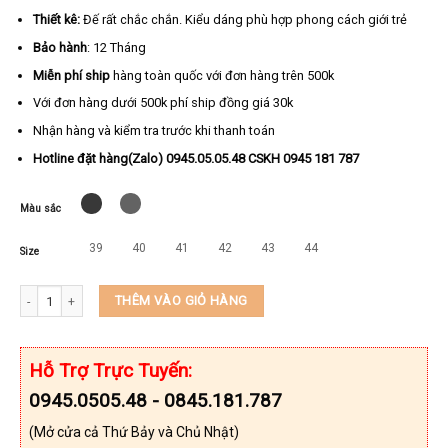
Thiết kê:
Đế rất chắc chắn. Kiểu dáng phù hợp phong cách giới trẻ
Bảo hành
: 12 Tháng
Miễn phí ship
hàng toàn quốc với đơn hàng trên 500k
Với đơn hàng dưới 500k phí ship đồng giá 30k
Nhận hàng và kiểm tra trước khi thanh toán
Hotline đặt hàng(Zalo) 0945.05.05.48 CSKH 0945 181 787
Màu sắc
39
40
41
42
43
44
Size
Dép kẹp nam may khâu sẵn thương hiệu KEEDO PK020 số lượng
THÊM VÀO GIỎ HÀNG
Hỗ Trợ Trực Tuyến:
0945.0505.48 - 0845.181.787
(Mở cửa cả Thứ Bảy và Chủ Nhật)