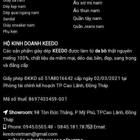
Giày da nam
Áo sơ mi nam
Dép kẹp nam
Áo thun nam
Dép quai ngang nam
Quần tây nam
Sandal
Giày sneaker nam
Quần Jeans nam
Phụ kiện
HỘ KINH DOANH KEEDO
Các sản phẩm giày dép
KEEDO
được làm từ
da bò
thật nguyên
miếng 100%, chất liệu da mềm mại, dẻo dai, bền, đẹp, sang trọng
và đẳng cấp
Giấy phép ĐKKD số 51A8016642 cấp ngày 02/03/2021 tại
Phòng tài chính kế hoạch TP Cao Lãnh, Đồng Tháp
Mã số thuế: 8697433459-001
Showroom:
98 Tôn Đức Thắng, P Mỹ Phú, TP.Cao Lãnh, Đồng
Tháp
Phone: 0945.0505.48 - 0845.181.787
Email:
keedovietnam@gmail.com