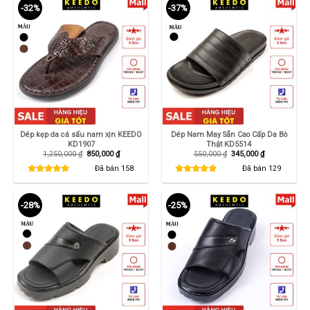
-32%
-37%
Dép kẹp da cá sấu nam xịn KEEDO
Dép Nam May Sẵn Cao Cấp Da Bò
KD1907
Thật KD5514
Giá
Giá
Giá
Giá
1,250,000
₫
850,000
₫
550,000
₫
345,000
₫
gốc
hiện
gốc
hiện
là:
tại
là:
tại
Đã bán
158
Đã bán
129
1,250,000 ₫.
là:
550,000 ₫.
là:
850,000 ₫.
345,000 ₫.
-28%
-25%