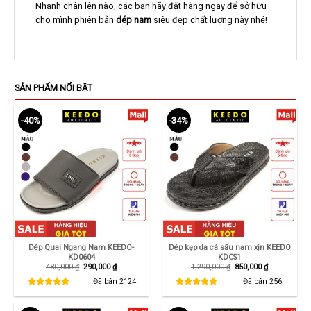
Nhanh chân lên nào, các bạn hãy đặt hàng ngay để sở hữu
cho mình phiên bản
dép nam
siêu đẹp chất lượng này nhé!
SẢN PHẨM NỔI BẬT
-40%
-34%
Dép Quai Ngang Nam KEEDO-
Dép kẹp da cá sấu nam xịn KEEDO
KD0604
KDCS1
Giá
Giá
Giá
Giá
480,000
₫
290,000
₫
1,290,000
₫
850,000
₫
gốc
hiện
gốc
hiện
là:
tại
là:
tại
Đã bán
2124
Đã bán
256
480,000 ₫.
là:
1,290,000 ₫.
là:
290,000 ₫.
850,000 ₫.