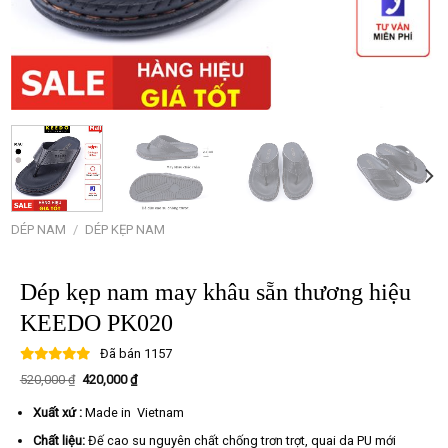
DÉP NAM
/
DÉP KẸP NAM
Dép kẹp nam may khâu sẵn thương hiệu
KEEDO PK020
Đã bán
1157
Giá
Giá
520,000
₫
420,000
₫
gốc
hiện
là:
tại
Xuất xứ :
Made in Vietnam
520,000 ₫.
là:
420,000 ₫.
Chất liệu:
Đế cao su nguyên chất chống trơn trợt, quai da PU mới