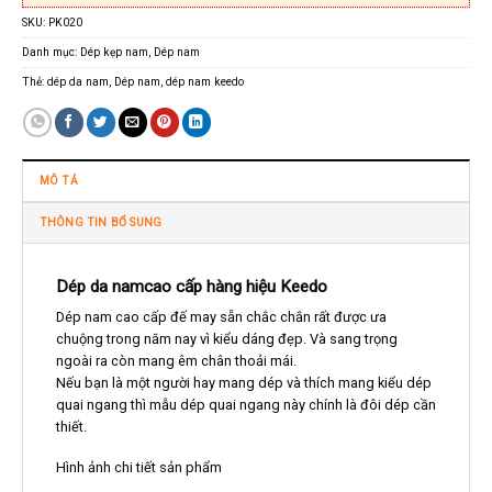
SKU:
PK020
Danh mục:
Dép kẹp nam
,
Dép nam
Thẻ:
dép da nam
,
Dép nam
,
dép nam keedo
MÔ TẢ
THÔNG TIN BỔ SUNG
Dép da namcao cấp hàng hiệu Keedo
Dép nam cao cấp đế may sẵn chắc chắn rất được ưa
chuộng trong năm nay vì kiểu dáng đẹp. Và sang trọng
ngoài ra còn mang êm chân thoải mái.
Nếu bạn là một người hay mang dép và thích mang kiểu dép
quai ngang thì mẫu dép quai ngang này chính là đôi dép cần
thiết.
Hình ảnh chi tiết sản phẩm