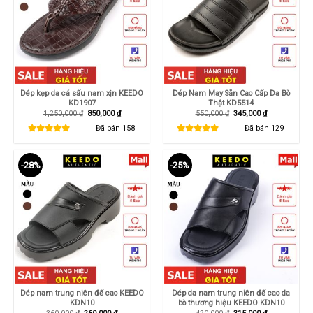
Dép kẹp da cá sấu nam xịn KEEDO
Dép Nam May Sẵn Cao Cấp Da Bò
KD1907
Thật KD5514
Giá
Giá
Giá
Giá
1,250,000
₫
850,000
₫
550,000
₫
345,000
₫
gốc
hiện
gốc
hiện
là:
tại
là:
tại
Đã bán
158
Đã bán
129
1,250,000 ₫.
là:
550,000 ₫.
là:
850,000 ₫.
345,000 ₫.
-28%
-25%
Dép nam trung niên đế cao KEEDO
Dép da nam trung niên đế cao da
KDN10
bò thương hiệu KEEDO KDN10
Giá
Giá
Giá
Giá