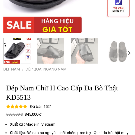
DÉP NAM
/
DÉP QUAI NGANG NAM
Dép Nam Chữ H Cao Cấp Da Bò Thật
KD5513
Đã bán
1521
Giá
Giá
550,000
₫
345,000
₫
gốc
hiện
là:
tại
Xuất xứ :
Made in Vietnam
550,000 ₫.
là:
345,000 ₫.
Chất liệu:
Đế cao su nguyên chất chống trơn trợt. Quai da bò thật may