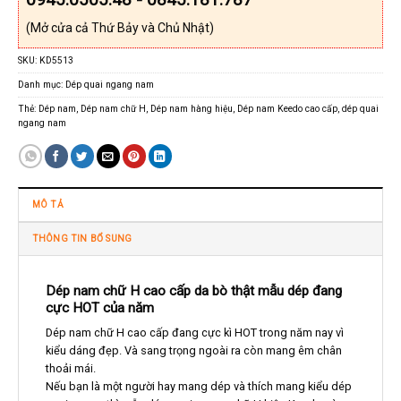
(Mở cửa cả Thứ Bảy và Chủ Nhật)
SKU:
KD5513
Danh mục:
Dép quai ngang nam
Thẻ:
Dép nam
,
Dép nam chữ H
,
Dép nam hàng hiệu
,
Dép nam Keedo cao cấp
,
dép quai
ngang nam
MÔ TẢ
THÔNG TIN BỔ SUNG
Dép nam chữ H cao cấp da bò thật mẫu dép đang
cực HOT của năm
Dép nam chữ H cao cấp đang cực kì HOT trong năm nay vì
kiểu dáng đẹp. Và sang trọng ngoài ra còn mang êm chân
thoải mái.
Nếu bạn là một người hay mang dép và thích mang kiểu dép