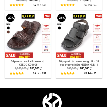
360,000
₫
260,000
₫
420,000
₫
315,000
₫
gốc
hiện
gốc
hiện
là:
tại
là:
tại
Đã bán
843
Đã bán
845
360,000 ₫.
là:
420,000 ₫.
là:
260,000 ₫.
315,000 ₫.
-32%
-26%
Dép nam da cá sấu nam xịn
Dép quai hậu nam trung niên đế
KEEDO KD1908
cao thương hiệu KEEDO KDN11
Giá
Giá
Giá
Giá
1,250,000
₫
850,000
₫
380,000
₫
280,000
₫
gốc
hiện
gốc
hiện
là:
tại
là:
tại
Đã bán
152
Đã bán
85
1,250,000 ₫.
là:
380,000 ₫.
là:
850,000 ₫.
280,000 ₫.