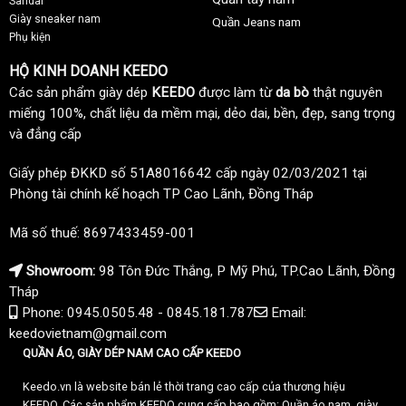
Sandal
Giày sneaker nam
Quần Jeans nam
Phụ kiện
HỘ KINH DOANH KEEDO
Các sản phẩm giày dép
KEEDO
được làm từ
da bò
thật nguyên
miếng 100%, chất liệu da mềm mại, dẻo dai, bền, đẹp, sang trọng
và đẳng cấp
Giấy phép ĐKKD số 51A8016642 cấp ngày 02/03/2021 tại
Phòng tài chính kế hoạch TP Cao Lãnh, Đồng Tháp
Mã số thuế: 8697433459-001
Showroom:
98 Tôn Đức Thắng, P Mỹ Phú, TP.Cao Lãnh, Đồng
Tháp
Phone: 0945.0505.48 - 0845.181.787
Email:
keedovietnam@gmail.com
QUẦN ÁO, GIÀY DÉP NAM CAO CẤP KEEDO
Keedo.vn là website bán lẻ thời trang cao cấp của thương hiệu
KEEDO. Các sản phẩm KEEDO cung cấp bao gồm: Quần áo nam, giày