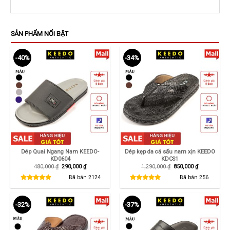
SẢN PHẨM NỔI BẬT
-40%
-34%
Dép Quai Ngang Nam KEEDO-
Dép kẹp da cá sấu nam xịn KEEDO
KD0604
KDCS1
Giá
Giá
Giá
Giá
480,000
₫
290,000
₫
1,290,000
₫
850,000
₫
gốc
hiện
gốc
hiện
là:
tại
là:
tại
Đã bán
2124
Đã bán
256
480,000 ₫.
là:
1,290,000 ₫.
là:
290,000 ₫.
850,000 ₫.
-32%
-37%