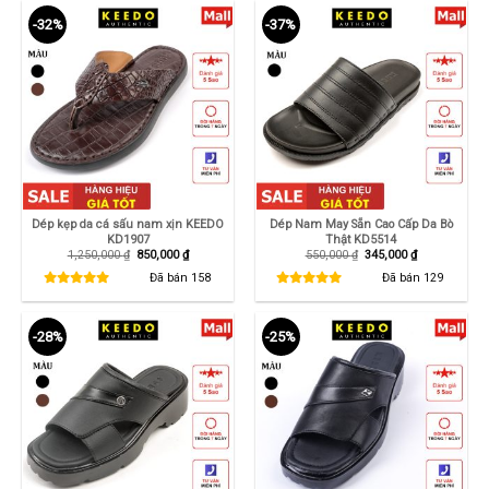
-32%
-37%
Dép kẹp da cá sấu nam xịn KEEDO
Dép Nam May Sẵn Cao Cấp Da Bò
KD1907
Thật KD5514
Giá
Giá
Giá
Giá
1,250,000
₫
850,000
₫
550,000
₫
345,000
₫
gốc
hiện
gốc
hiện
là:
tại
là:
tại
Đã bán
158
Đã bán
129
1,250,000 ₫.
là:
550,000 ₫.
là:
850,000 ₫.
345,000 ₫.
-28%
-25%