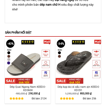
cho mình phiên bản
dép nam chữ H
siêu đẹp chất lượng này
nhé!
SẢN PHẨM NỔI BẬT
-40%
-34%
Dép Quai Ngang Nam KEEDO-
Dép kẹp da cá sấu nam xịn KEEDO
KD0604
KDCS1
Giá
Giá
Giá
Giá
480,000
₫
290,000
₫
1,290,000
₫
850,000
₫
gốc
hiện
gốc
hiện
là:
tại
là:
tại
Đã bán
2124
Đã bán
256
480,000 ₫.
là:
1,290,000 ₫.
là:
290,000 ₫.
850,000 ₫.