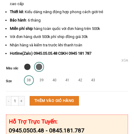
cao cấp
Thiết kê:
Kiểu dáng năng động hợp phong cách giới trẻ
Bảo hành
: 6 tháng
Miễn phí ship
hàng toàn quốc với đơn hàng trên 500k
Với đơn hàng dưới 500k phí ship đồng giá 30k
Nhận hàng và kiểm tra trước khi thanh toán
Hotline(Zalo) 0945.05.05.48 CSKH 0945 181 787
XÓA
Màu sắc
38
39
40
41
42
43
Size
Dép Nam Chữ H Cao Cấp KEEDO KD822 Full Box số lượng
THÊM VÀO GIỎ HÀNG
Hỗ Trợ Trực Tuyến:
0945.0505.48 - 0845.181.787