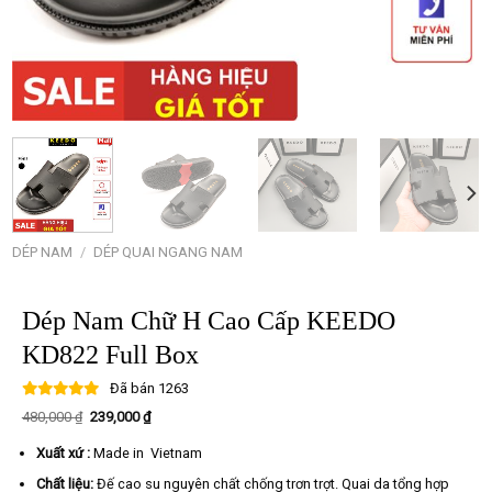
DÉP NAM
/
DÉP QUAI NGANG NAM
Dép Nam Chữ H Cao Cấp KEEDO
KD822 Full Box
Đã bán
1263
Giá
Giá
480,000
₫
239,000
₫
gốc
hiện
là:
tại
Xuất xứ :
Made in Vietnam
480,000 ₫.
là:
239,000 ₫.
Chất liệu:
Đế cao su nguyên chất chống trơn trợt. Quai da tổng hợp