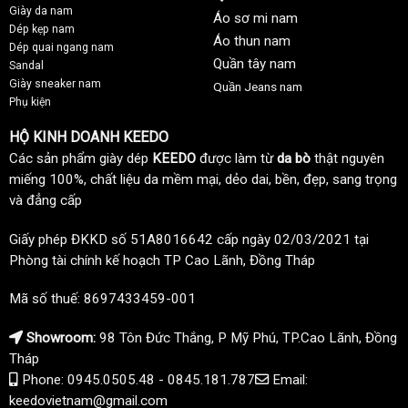
Giày da nam
Áo sơ mi nam
Dép kẹp nam
Áo thun nam
Dép quai ngang nam
Quần tây nam
Sandal
Giày sneaker nam
Quần Jeans nam
Phụ kiện
HỘ KINH DOANH KEEDO
Các sản phẩm giày dép
KEEDO
được làm từ
da bò
thật nguyên
miếng 100%, chất liệu da mềm mại, dẻo dai, bền, đẹp, sang trọng
và đẳng cấp
Giấy phép ĐKKD số 51A8016642 cấp ngày 02/03/2021 tại
Phòng tài chính kế hoạch TP Cao Lãnh, Đồng Tháp
Mã số thuế: 8697433459-001
Showroom:
98 Tôn Đức Thắng, P Mỹ Phú, TP.Cao Lãnh, Đồng
Tháp
Phone: 0945.0505.48 - 0845.181.787
Email:
keedovietnam@gmail.com