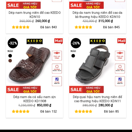
Dép nam trung niên đế cao KEEDO
Dép da nam trung niên đế cao da
KDN10
bò thương hiệu KEEDO KDN10
Giá
Giá
Giá
Giá
360,000
₫
260,000
₫
420,000
₫
315,000
₫
gốc
hiện
gốc
hiện
là:
tại
là:
tại
Đã bán
843
Đã bán
845
360,000 ₫.
là:
420,000 ₫.
là:
260,000 ₫.
315,000 ₫.
-32%
-26%
Dép nam da cá sấu nam xịn
Dép quai hậu nam trung niên đế
KEEDO KD1908
cao thương hiệu KEEDO KDN11
Giá
Giá
Giá
Giá
1,250,000
₫
850,000
₫
380,000
₫
280,000
₫
gốc
hiện
gốc
hiện
là:
tại
là:
tại
Đã bán
152
Đã bán
85
1,250,000 ₫.
là:
380,000 ₫.
là:
850,000 ₫.
280,000 ₫.