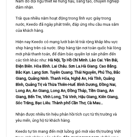
Nam do đội ngũ thiết kế hùng hậu, sáng tạo, chuyên nghiệp
đảm nhận.
Trải qua nhiều năm hoạt động trong lĩnh vực giày trong
nước, Keedo đã ngày phát triển, đáp ứng nhu cầu mua sắm
của khách hàng.
Hiện nay Keedo có mạng lưới bán lẻ trải rộng khắp khu vực
ship hàng trên cả nước. Ship hàng tận nơi toàn quốc hài lòng
mới phải thanh toán, để đảm bảo quyền lợi sản phẩm đến
các tỉnh khác như:
Hà Nội, Tp Hồ Chí Minh. Lào Cai. Yên Bái,
Điện Biên. Hòa Bình. Lai Châu. Sơn La.Hà Giang. Cao Bằng.
Bắc Kạn. Lạng Sơn. Tuyên Quang. Thái Nguyên, Phú Thọ, Bắc
Giang, Quảng Ninh. Thanh Hóa, Nghệ An, Hà Tĩnh, Quảng
Bình, Quảng Trị và Thừa Thiên-Huế. Bình Dương, Đồng Nai,
Long An, An Giang, Long An, Đồng Tháp, Tiền Giang, An
Giang, Bến Tre, Vĩnh Long, Trà Vinh, Hậu Giang, Kiên Giang,
Sóc Trăng, Bạc Liêu. Thành phố Cần Thơ, Cà Mau…
Nhận được nhiều tín hiệu phản hồi tích cực từ thị trường và
yêu mến, ủng hộ từ khách hàng.
Keedo tự tin mang đến một luồng gió mới vào thị trường Việt