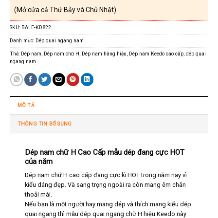
(Mở cửa cả Thứ Bảy và Chủ Nhật)
SKU:
BALE-KD822
Danh mục:
Dép quai ngang nam
Thẻ:
Dép nam
,
Dép nam chữ H
,
Dép nam hàng hiệu
,
Dép nam Keedo cao cấp
,
dép quai
ngang nam
MÔ TẢ
THÔNG TIN BỔ SUNG
Dép nam chữ H Cao Cấp mẫu dép đang cực HOT
của năm
Dép nam chữ H cao cấp đang cực kì HOT trong năm nay vì
kiểu dáng đẹp. Và sang trọng ngoài ra còn mang êm chân
thoải mái.
Nếu bạn là một người hay mang dép và thích mang kiểu dép
quai ngang thì mẫu dép quai ngang chữ H hiệu Keedo này