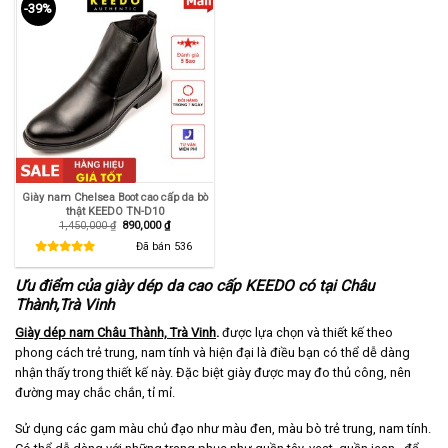
-39%
Giày nam Chelsea Boot cao cấp da bò
thật KEEDO TN-D10
Giá
Giá
1,450,000
₫
890,000
₫
gốc
hiện
là:
tại
Đã bán
536
1,450,000 ₫.
là:
890,000 ₫.
Ưu điểm của giày dép da cao cấp KEEDO có tại Châu
Thành,Trà Vinh
Giày dép nam Châu Thành, Trà Vinh
.
được lựa chọn và thiết kế theo
phong cách trẻ trung, nam tính và hiện đại là điều bạn có thể dễ dàng
nhận thấy trong thiết kế này. Đặc biệt giày được may đo thủ công, nên
đường may chắc chắn, tỉ mỉ.
Sử dụng các gam màu chủ đạo như màu đen, màu bò trẻ trung, nam tính.