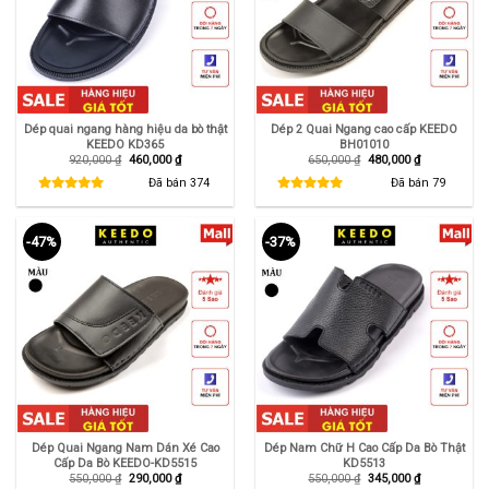
Dép quai ngang hàng hiệu da bò thật
Dép 2 Quai Ngang cao cấp KEEDO
KEEDO KD365
BH01010
Giá
Giá
Giá
Giá
920,000
₫
460,000
₫
650,000
₫
480,000
₫
gốc
hiện
gốc
hiện
là:
tại
là:
tại
Đã bán
374
Đã bán
79
920,000 ₫.
là:
650,000 ₫.
là:
460,000 ₫.
480,000 ₫.
-47%
-37%
Dép Quai Ngang Nam Dán Xé Cao
Dép Nam Chữ H Cao Cấp Da Bò Thật
Cấp Da Bò KEEDO-KD5515
KD5513
Giá
Giá
Giá
Giá
550,000
₫
290,000
₫
550,000
₫
345,000
₫
gốc
hiện
gốc
hiện