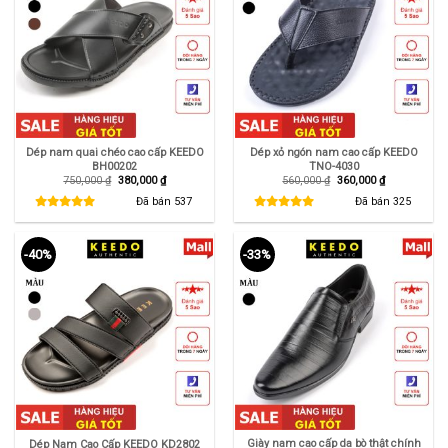
Dép nam quai chéo cao cấp KEEDO
Dép xỏ ngón nam cao cấp KEEDO
BH00202
TNO-4030
Giá
Giá
Giá
Giá
750,000
₫
380,000
₫
560,000
₫
360,000
₫
gốc
hiện
gốc
hiện
là:
tại
là:
tại
Đã bán
537
Đã bán
325
750,000 ₫.
là:
560,000 ₫.
là:
380,000 ₫.
360,000 ₫.
-40%
-33%
Giày nam cao cấp da bò thật chính
Dép Nam Cao Cấp KEEDO KD2802