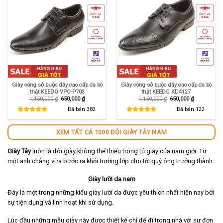
Giày công sở buộc dây cao cấp da bò
Giày công sở buộc dây cao cấp da bò
thật KEEDO VPO-P703
thật KEEDO KD4127
Giá
Giá
Giá
Giá
1,150,000
₫
650,000
₫
1,150,000
₫
650,000
₫
gốc
hiện
gốc
hiện
là:
tại
là:
tại
Đã bán
382
Đã bán
122
1,150,000 ₫.
là:
1,150,000 ₫.
là:
650,000 ₫.
650,000 ₫.
XEM TẤT CẢ 1000 ĐÔI GIÀY TÂY NAM
Giày Tây
luôn là đôi giày không thể thiếu trong tủ giày của nam giới. Từ
một anh chàng vừa bước ra khỏi trường lớp cho tới quý ông trưởng thành.
Giày lười da nam
Đây là một trong những kiểu giày lười da được yêu thích nhất hiện nay bởi
sự tiện dụng và linh hoạt khi sử dụng.
Lúc đầu những mẫu giày này được thiết kế chỉ để đi trong nhà với sự đơn