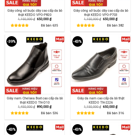
Giày công sở buộc dây cao cấp da bò
Giày công sở buộc dây cao cấp da bò
thật KEEDO VPO-P820
thật KEEDO VPO-P703
Giá
Giá
Giá
Giá
1,150,000
₫
650,000
₫
1,150,000
₫
650,000
₫
gốc
hiện
gốc
hiện
là:
tại
là:
tại
Đã bán
635
Đã bán
382
1,150,000 ₫.
là:
1,150,000 ₫.
là:
650,000 ₫.
650,000 ₫.
-39%
-43%
Giày nam Chelsea Boot cao cấp da bò
Giày da nam cao cấp da bò thật
thật KEEDO TN-D10
KEEDO TN-2226
Giá
Giá
Giá
Giá
1,450,000
₫
890,000
₫
1,150,000
₫
650,000
₫
gốc
hiện
gốc
hiện
là:
tại
là:
tại
Đã bán
536
Đã bán
316
1,450,000 ₫.
là:
1,150,000 ₫.
là:
890,000 ₫.
650,000 ₫.
-43%
-43%