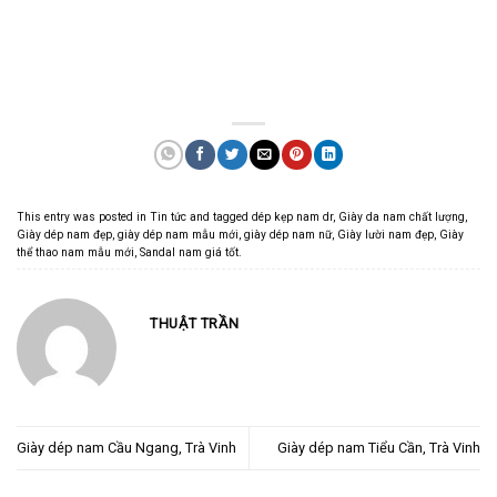
This entry was posted in
Tin tức
and tagged
dép kẹp nam dr
,
Giày da nam chất lượng
,
Giày dép nam đẹp
,
giày dép nam mẫu mới
,
giày dép nam nữ
,
Giày lười nam đẹp
,
Giày
thể thao nam mẫu mới
,
Sandal nam giá tốt
.
THUẬT TRẦN
Giày dép nam Cầu Ngang, Trà Vinh
Giày dép nam Tiểu Cần, Trà Vinh