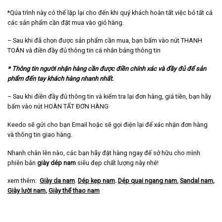
*Qúa trình này có thể lặp lại cho đến khi quý khách hoàn tất việc bỏ tất cả
các sản phẩm cần đặt mua vào giỏ hàng.
– Sau khi đã chọn được sản phẩm cần mua, bạn bấm vào nút THANH
TOÁN và điền đầy đủ thông tin cá nhân bảng thông tin
* Thông tin người nhận hàng cần được điền chính xác và đầy đủ để sản
phẩm đến tay khách hàng nhanh nhất.
– Sau khi điền đầy đủ thông tin và kiểm tra lại đơn hàng, giá tiền, bạn hãy
bấm vào nút HOÀN TẤT ĐƠN HÀNG
Keedo sẽ gửi cho bạn Email hoặc sẽ gọi điện lại để xác nhận đơn hàng
và thông tin giao hàng.
Nhanh chân lên nào, các bạn hãy đặt hàng ngay để sở hữu cho mình
phiên bản
giày dép nam
siêu đẹp chất lượng này nhé!
xem thêm:
Giày da nam
.
Dép kẹp nam
.
Dép quai ngang nam
.
Sandal nam,
Giày lười nam,
Giày thể thao nam