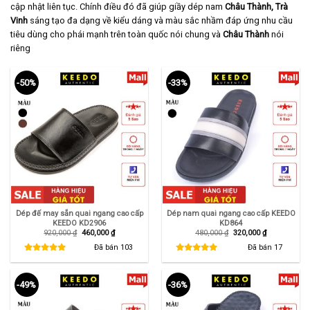
cập nhật liên tục. Chính điều đó đã giúp giầy dép nam
Châu Thành, Trà
Vinh
sáng tạo đa dạng về kiểu dáng và màu sắc nhầm đáp ứng nhu cầu
tiêu dùng cho phái mạnh trên toàn quốc nói chung và
Châu Thành
nói
riêng
-50%
-33%
Dép đế may sẵn quai ngang cao cấp
Dép nam quai ngang cao cấp KEEDO
KEEDO KD2906
KD864
Giá
Giá
Giá
Giá
920,000
₫
460,000
₫
480,000
₫
320,000
₫
gốc
hiện
gốc
hiện
là:
tại
là:
tại
Đã bán
103
Đã bán
17
920,000 ₫.
là:
480,000 ₫.
là:
460,000 ₫.
320,000 ₫.
-49%
-36%