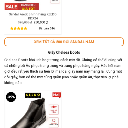
Sandal Keedo chính hãng KEEDO
KDX24
Giá
Giá
390,000
₫
280,000
₫
gốc
hiện
là:
tại
Đã bán
516
390,000 ₫.
là:
280,000 ₫.
XEM TẤT CẢ 500 ĐÔI SANDAL NAM
Giày Chelsea boots
Chelsea Boots khá linh hoạt trong cách mix đồ. Chúng có thể đi cùng với
cả những bộ Âu phục trang trọng và trang phục hàng ngày. Hầu hết nam
giới đều rất yêu thích sự tiện lợi mà loại giày nam này mang lại. Cùng một
đôi giày, bạn có thể mix cùng quần jean hoặc quần âu, thật tiện lợi phải
không nào!
-39%