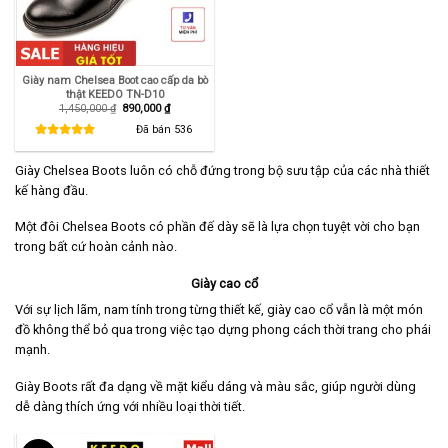
Giày nam Chelsea Boot cao cấp da bò
thật KEEDO TN-D10
Giá
Giá
1,450,000
₫
890,000
₫
gốc
hiện
là:
tại
Đã bán
536
1,450,000 ₫.
là:
890,000 ₫.
Giày Chelsea Boots luôn có chỗ đứng trong bộ sưu tập của các nhà thiết
kế hàng đầu.
Một đôi Chelsea Boots có phần đế dày sẽ là lựa chọn tuyệt vời cho bạn
trong bất cứ hoàn cảnh nào.
Giày cao cổ
Với sự lịch lãm, nam tính trong từng thiết kế, giày cao cổ vẫn là một món
đồ không thể bỏ qua trong việc tạo dựng phong cách thời trang cho phái
mạnh.
Giày Boots rất đa dạng về mặt kiểu dáng và màu sắc, giúp người dùng
dễ dàng thích ứng với nhiều loại thời tiết.