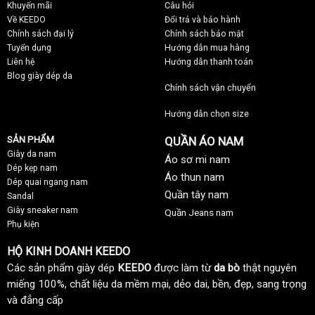
Khuyến mãi
C
âu hỏi
Về KEEDO
Đổi trả và bảo hành
Chính sách đại lý
Chính sách bảo mật
Tuyển dụng
Hướng dẫn mua hàng
Liên hệ
Hướng dẫn thanh toán
Blog giày dép da
Chính sách vận chuyển
Hướng dẫn chọn size
SẢN PHẨM
QUẦN ÁO NAM
Giày da nam
Áo sơ mi nam
Dép kẹp nam
Áo thun nam
Dép quai ngang nam
Quần tây nam
Sandal
Giày sneaker nam
Quần Jeans nam
Phụ kiện
HỘ KINH DOANH KEEDO
Các sản phẩm giày dép
KEEDO
được làm từ
da bò
thật nguyên
miếng 100%, chất liệu da mềm mại, dẻo dai, bền, đẹp, sang trọng
và đẳng cấp