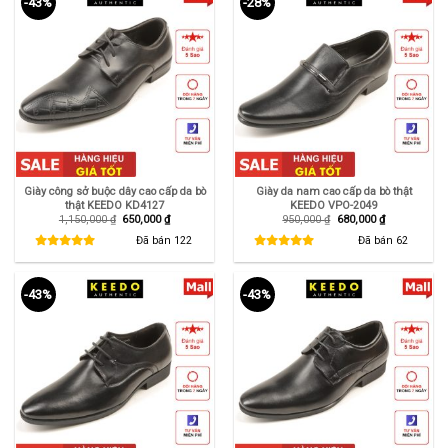
-43%
-28%
Giày công sở buộc dây cao cấp da bò
Giày da nam cao cấp da bò thật
thật KEEDO KD4127
KEEDO VPO-2049
Giá
Giá
Giá
Giá
1,150,000
₫
650,000
₫
950,000
₫
680,000
₫
gốc
hiện
gốc
hiện
là:
tại
là:
tại
Đã bán
122
Đã bán
62
1,150,000 ₫.
là:
950,000 ₫.
là:
650,000 ₫.
680,000 ₫.
-43%
-43%