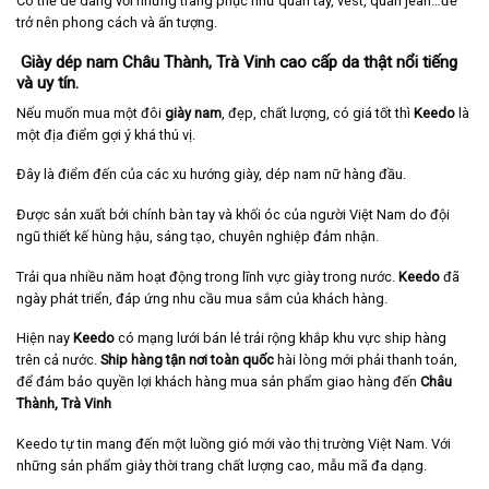
Có thể dễ dàng với những trang phục như quần tây, vest, quần jean…để
trở nên phong cách và ấn tượng.
Giày dép nam Châu Thành, Trà Vinh cao cấp da thật nổi tiếng
và uy tín.
Nếu muốn mua một đôi
giày nam
, đẹp, chất lượng, có giá tốt thì
Keedo
là
một địa điểm gợi ý khá thú vị.
Đây là điểm đến của các xu hướng giày, dép nam nữ hàng đầu.
Được sản xuất bởi chính bàn tay và khối óc của người Việt Nam do đội
ngũ thiết kế hùng hậu, sáng tạo, chuyên nghiệp đảm nhận.
Trải qua nhiều năm hoạt động trong lĩnh vực giày trong nước.
Keedo
đã
ngày phát triển, đáp ứng nhu cầu mua sắm của khách hàng.
Hiện nay
Keedo
có mạng lưới bán lẻ trải rộng khắp khu vực ship hàng
trên cả nước.
Ship hàng tận nơi toàn quốc
hài lòng mới phải thanh toán,
để đảm bảo quyền lợi khách hàng mua sản phẩm giao hàng đến
Châu
Thành, Trà Vinh
Keedo tự tin mang đến một luồng gió mới vào thị trường Việt Nam. Với
những sản phẩm giày thời trang chất lượng cao, mẫu mã đa dạng.