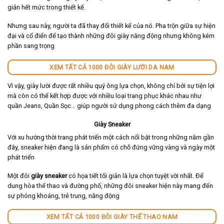
giản hết mức trong thiết kế.
Nhưng sau này, người ta đã thay đổi thiết kế của nó. Pha trộn giữa sự hiện
đại và cổ điển để tạo thành những đôi giày năng động nhưng không kém
phần sang trọng
XEM TẤT CẢ 1000 ĐÔI GIÀY LƯỜI DA NAM
Vì vậy, giày lười được rất nhiều quý ông lựa chọn, không chỉ bởi sự tiện lợi
mà còn có thể kết hợp được với nhiều loại trang phục khác nhau như
quần Jeans, Quần Sọc… giúp người sử dụng phong cách thêm đa dạng
Giày Sneaker
Với xu hướng thời trang phát triển một cách nổi bật trong những năm gần
đây, sneaker hiện đang là sản phẩm có chỗ đứng vững vàng và ngày một
phát triển
Một đôi
giày sneaker
có họa tiết tối giản là lựa chọn tuyệt vời nhất. Để
dung hòa thể thao và đường phố, những đôi sneaker hiện này mang đến
sự phóng khoáng, trẻ trung, năng động
XEM TẤT CẢ 1000 ĐÔI GIÀY THỂ THAO NAM