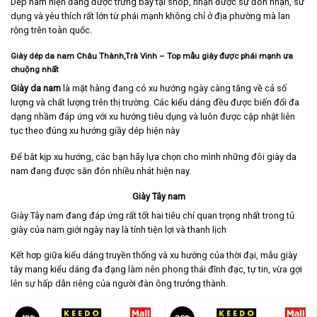
Dép nam hiện đang được trưng bày tại shop, nhận được sự đón nhận, sử
dụng và yêu thích rất lớn từ phái mạnh không chỉ ở địa phường mà lan
rộng trên toàn quốc.
Giày dép da nam Châu Thành,Trà Vinh
– Top mẫu giày được phái mạnh ưa
chuộng nhất
Giày da nam
là mặt hàng đang có xu hướng ngày càng tăng về cả số
lượng và chất lượng trên thị trường. Các kiểu dáng đều được biến đổi đa
dạng nhầm đáp ứng với xu hướng tiêu dụng và luôn được cập nhật liên
tục theo đúng xu hướng giầy dép hiện này
Để bắt kịp xu hướng, các bạn hãy lựa chọn cho mình những đôi giày da
nam đang được săn đón nhiều nhát hiện nay.
Giày Tây nam
Giày Tây nam
đang đáp ứng rất tốt hai tiêu chí quan trọng nhất trong tủ
giày của nam giới ngày nay là tính tiện lợi và thanh lịch
Kết hơp giữa kiểu dáng truyền thống và xu hướng của thời đại, mẫu giày
tây mang kiểu dáng đa đạng làm nên phong thái đĩnh đạc, tự tin, vừa gợi
lên sự hấp dẫn riêng của người đàn ông trưởng thành.