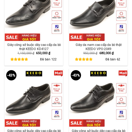
Giày công sở buộc dây cao cấp da bò
Giày da nam cao cấp da bò thật
thật KEEDO KD4127
KEEDO VPO-2049
Giá
Giá
Giá
Giá
1,150,000
₫
650,000
₫
950,000
₫
680,000
₫
gốc
hiện
gốc
hiện
là:
tại
là:
tại
Đã bán
122
Đã bán
62
1,150,000 ₫.
là:
950,000 ₫.
là:
650,000 ₫.
680,000 ₫.
-43%
-43%
Giày công sở buộc dây cao cấp da bò
Giày công sở buộc dây cao cấp da bò