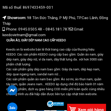
Mã số thuế: 8697433459-001
Showroom:
98 Tôn Đức Thắng, P Mỹ Phú, TP.Cao Lãnh, Đồng
Tháp
Phone: 0945.0505.48 - 0845.181.787
Email:
keedovietnam@gmail.com
QUẦN ÁO, GIÀY DÉP NAM CAO CẤP KEEDO
Keedo.vn là website bán lẻ thời trang cao cấp của thương hiệu
KEEDO. Các sản phẩm KEEDO cung cấp bao gồm: Quần áo nam, giày
dép nam, giày dép nữ, ví da nam, dây thắt lưng da.. với hơn 3000 sản
phẩm chất lượng.
Các sản phẩm giày dép nam bao gồm: Giày da nam, dép kẹp nam,
dép quai ngang nam, sandal nam nữ...
Các sản phẩm quần áo nam bao gồm: Áo sơ mi, áo thun nam, quần
tây nam, quần Jeans nam... KEEDO áp dụng chế độ bảo hành 01 năm
cho sản phẩm, dịch vụ giao hàng COD miễn phí toàn quốc cùng nhiều
chương trình ưu đãi hấp dẫn được liên tục cập nhật trên website.