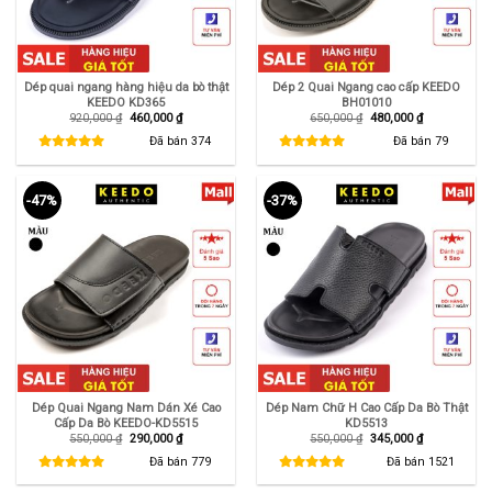
Dép quai ngang hàng hiệu da bò thật
Dép 2 Quai Ngang cao cấp KEEDO
KEEDO KD365
BH01010
Giá
Giá
Giá
Giá
920,000
₫
460,000
₫
650,000
₫
480,000
₫
gốc
hiện
gốc
hiện
là:
tại
là:
tại
Đã bán
374
Đã bán
79
920,000 ₫.
là:
650,000 ₫.
là:
460,000 ₫.
480,000 ₫.
-47%
-37%
Dép Quai Ngang Nam Dán Xé Cao
Dép Nam Chữ H Cao Cấp Da Bò Thật
Cấp Da Bò KEEDO-KD5515
KD5513
Giá
Giá
Giá
Giá
550,000
₫
290,000
₫
550,000
₫
345,000
₫
gốc
hiện
gốc
hiện
là:
tại
là:
tại
Đã bán
779
Đã bán
1521
550,000 ₫.
là:
550,000 ₫.
là:
290,000 ₫.
345,000 ₫.