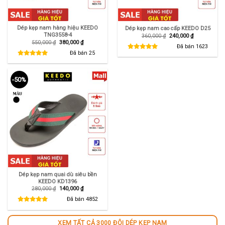
Dép kẹp nam hàng hiệu KEEDO
Dép kẹp nam cao cấp KEEDO D25
TNG3558-4
Giá
Giá
360,000
₫
240,000
₫
gốc
hiện
Giá
Giá
550,000
₫
380,000
₫
là:
tại
Đã bán
1623
gốc
hiện
360,000 ₫.
là:
là:
tại
Đã bán
25
240,000 ₫.
550,000 ₫.
là:
380,000 ₫.
-50%
Dép kẹp nam quai dù siêu bền
KEEDO KD1396
Giá
Giá
280,000
₫
140,000
₫
gốc
hiện
là:
tại
Đã bán
4852
280,000 ₫.
là:
140,000 ₫.
XEM TẤT CẢ 3000 ĐÔI DÉP KẸP NAM