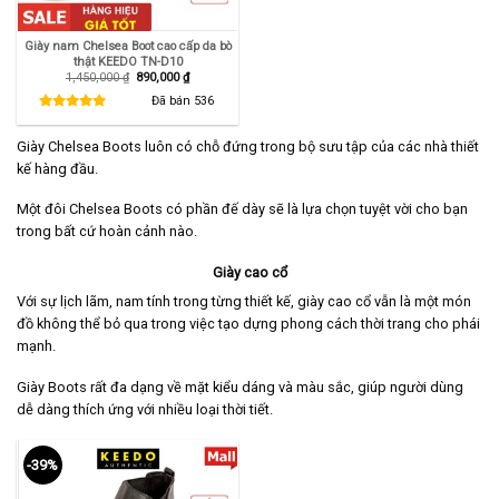
Giày nam Chelsea Boot cao cấp da bò
thật KEEDO TN-D10
Giá
Giá
1,450,000
₫
890,000
₫
gốc
hiện
là:
tại
Đã bán
536
1,450,000 ₫.
là:
890,000 ₫.
Giày Chelsea Boots luôn có chỗ đứng trong bộ sưu tập của các nhà thiết
kế hàng đầu.
Một đôi Chelsea Boots có phần đế dày sẽ là lựa chọn tuyệt vời cho bạn
trong bất cứ hoàn cảnh nào.
Giày cao cổ
Với sự lịch lãm, nam tính trong từng thiết kế, giày cao cổ vẫn là một món
đồ không thể bỏ qua trong việc tạo dựng phong cách thời trang cho phái
mạnh.
Giày Boots rất đa dạng về mặt kiểu dáng và màu sắc, giúp người dùng
dễ dàng thích ứng với nhiều loại thời tiết.
-39%