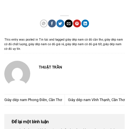
This entry was posted in
Tin tức
and tagged
giày dép nam cờ đỏ cần thơ
,
giày dép nam
cờ đỏ chất lượng
,
giày dép nam cơ đỏ giá rẻ
,
giày dép nam cờ đỏ giá tốt
,
giày dép nam
cờ đỏ uy tín
.
THUẬT TRẦN
Giày dép nam Phong Điền, Cần Thơ
Giày dép nam Vĩnh Thạnh, Cần Thơ
Để lại một bình luận