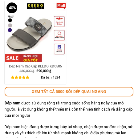
-40%
Dép Nam Cao Cấp KEEDO KD0505
Giá
Giá
480,000
₫
290,000
₫
gốc
hiện
là:
tại
Đã bán
1824
480,000 ₫.
là:
290,000 ₫.
XEM TẤT CẢ 5000 ĐÔI DÉP QUAI NGANG
Dép nam
được sử dụng rộng rãi trong cuộc sống hàng ngày của mỗi
người, là vật dụng không thể thiếu mà còn thể hiện tính cách và đẳng cấp
của mõi người
Dép nam hiện đang được trưng bày tại shop, nhận được sự đón nhận, sử
dụng và yêu thích rất lớn từ phái mạnh không chỉ ở địa phường mà lan