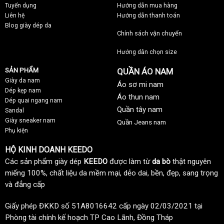
Tuyển dụng
Hướng dẫn mua hàng
Liên hệ
Hướng dẫn thanh toán
Blog giày dép da
Chính sách vận chuyển
Hướng dẫn chọn size
SẢN PHẨM
QUẦN ÁO NAM
Giày da nam
Áo sơ mi nam
Dép kẹp nam
Áo thun nam
Dép quai ngang nam
Quần tây nam
Sandal
Giày sneaker nam
Quần Jeans nam
Phụ kiện
HỘ KINH DOANH KEEDO
Các sản phẩm giày dép
KEEDO
được làm từ
da bò
thật nguyên
miếng 100%, chất liệu da mềm mại, dẻo dai, bền, đẹp, sang trọng
và đẳng cấp
Giấy phép ĐKKD số 51A8016642 cấp ngày 02/03/2021 tại
Phòng tài chính kế hoạch TP Cao Lãnh, Đồng Tháp