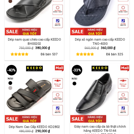
Dép nam quai chéo cao cấp KEEDO
Dép xỏ ngón nam cao cấp KEEDO
BH00202
TNO-4030
Giá
Giá
Giá
Giá
750,000
₫
380,000
₫
560,000
₫
360,000
₫
gốc
hiện
gốc
hiện
là:
tại
là:
tại
Đã bán
537
Đã bán
325
750,000 ₫.
là:
560,000 ₫.
là:
380,000 ₫.
360,000 ₫.
-40%
-33%
Giày nam cao cấp da bò thật chính
Dép Nam Cao Cấp KEEDO KD2802
hãng KEEDO TN-5144
Giá
Giá
480,000
₫
290,000
₫
gốc
hiện