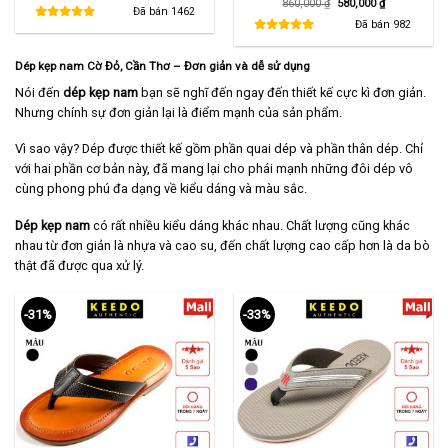
Giá
Giá
860,000
₫
580,000
₫
là:
tại
Đã bán
1462
gốc
hiện
480,000 ₫.
là:
là:
tại
Đã bán
982
290,000 ₫.
860,000 ₫.
là:
580,000 ₫.
Dép kẹp nam Cờ Đỏ, Cần Thơ – Đơn giản và dễ sử dụng
Nói đến
dép kẹp nam
bạn sẽ nghĩ đến ngay đến thiết kế cực kì đơn giản.
Nhưng chính sự đơn giản lại là điểm mạnh của sản phẩm.
Vì sao vậy? Dép được thiết kế gồm phần quai dép và phần thân dép. Chỉ
với hai phần cơ bản này, đã mang lại cho phái mạnh những đôi dép vô
cùng phong phú đa dạng về kiểu dáng và màu sắc.
Dép kẹp nam
có rất nhiều kiểu dáng khác nhau. Chất lượng cũng khác
nhau từ đơn giản là nhựa và cao su, đến chất lượng cao cấp hơn là da bò
thật đã được qua xử lý.
-31%
-33%