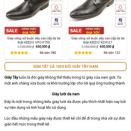
Giày công sở buộc dây cao cấp da bò
Giày công sở buộc dây cao cấp da bò
thật KEEDO VPO-P703
thật KEEDO KD4127
Giá
Giá
Giá
Giá
1,150,000
₫
650,000
₫
1,150,000
₫
650,000
₫
gốc
hiện
gốc
hiện
là:
tại
là:
tại
Đã bán
382
Đã bán
122
1,150,000 ₫.
là:
1,150,000 ₫.
là:
650,000 ₫.
650,000 ₫.
XEM TẤT CẢ 1000 ĐÔI GIÀY TÂY NAM
Giày Tây
luôn là đôi giày không thể thiếu trong tủ giày của nam giới. Từ
một anh chàng vừa bước ra khỏi trường lớp cho tới quý ông trưởng thành.
Giày lười da nam
Đây là một trong những kiểu giày lười da được yêu thích nhất hiện nay bởi
sự tiện dụng và linh hoạt khi sử dụng.
Lúc đầu những mẫu giày này được thiết kế chỉ để đi trong nhà với sự đơn
giản hết mức trong thiết kế.