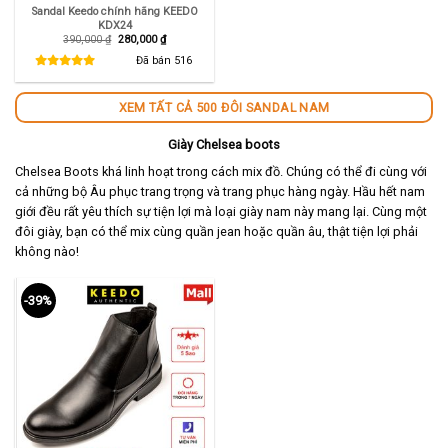
Sandal Keedo chính hãng KEEDO
KDX24
Giá
Giá
390,000
₫
280,000
₫
gốc
hiện
là:
tại
Đã bán
516
390,000 ₫.
là:
280,000 ₫.
XEM TẤT CẢ 500 ĐÔI SANDAL NAM
Giày Chelsea boots
Chelsea Boots khá linh hoạt trong cách mix đồ. Chúng có thể đi cùng với
cả những bộ Âu phục trang trọng và trang phục hàng ngày. Hầu hết nam
giới đều rất yêu thích sự tiện lợi mà loại giày nam này mang lại. Cùng một
đôi giày, bạn có thể mix cùng quần jean hoặc quần âu, thật tiện lợi phải
không nào!
-39%