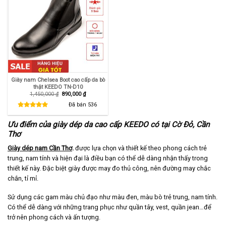
Giày nam Chelsea Boot cao cấp da bò
thật KEEDO TN-D10
Giá
Giá
1,450,000
₫
890,000
₫
gốc
hiện
là:
tại
Đã bán
536
1,450,000 ₫.
là:
890,000 ₫.
Ưu điểm của giày dép da cao cấp KEEDO có tại Cờ Đỏ, Cần
Thơ
Giày dép nam Cần Thơ
.
được lựa chọn và thiết kế theo phong cách trẻ
trung, nam tính và hiện đại là điều bạn có thể dễ dàng nhận thấy trong
thiết kế này. Đặc biệt giày được may đo thủ công, nên đường may chắc
chắn, tỉ mỉ.
Sử dụng các gam màu chủ đạo như màu đen, màu bò trẻ trung, nam tính.
Có thể dễ dàng với những trang phục như quần tây, vest, quần jean…để
trở nên phong cách và ấn tượng.