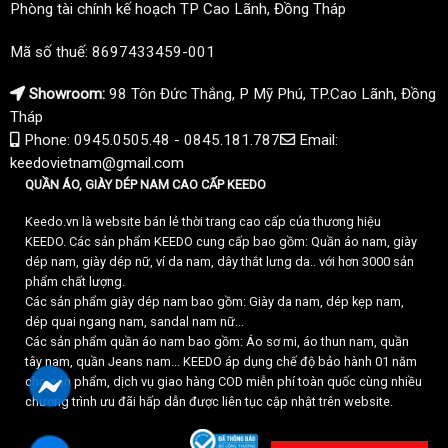
Phòng tài chính kế hoạch TP Cao Lãnh, Đồng Tháp
Mã số thuế: 8697433459-001
Showroom:
98 Tôn Đức Thắng, P Mỹ Phú, TP.Cao Lãnh, Đồng
Tháp
Phone: 0945.0505.48 - 0845.181.787
Email:
keedovietnam@gmail.com
QUẦN ÁO, GIÀY DÉP NAM CAO CẤP KEEDO
Keedo.vn là website bán lẻ thời trang cao cấp của thương hiệu
KEEDO. Các sản phẩm KEEDO cung cấp bao gồm: Quần áo nam, giày
dép nam, giày dép nữ, ví da nam, dây thắt lưng da.. với hơn 3000 sản
phẩm chất lượng.
Các sản phẩm giày dép nam bao gồm: Giày da nam, dép kẹp nam,
dép quai ngang nam, sandal nam nữ...
Các sản phẩm quần áo nam bao gồm: Áo sơ mi, áo thun nam, quần
tây nam, quần Jeans nam... KEEDO áp dụng chế độ bảo hành 01 năm
cho sản phẩm, dịch vụ giao hàng COD miễn phí toàn quốc cùng nhiều
chương trình ưu đãi hấp dẫn được liên tục cập nhật trên website.