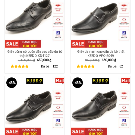
Giày công sở buộc dây cao cấp da bò
Giày da nam cao cấp da bò thật
thật KEEDO KD4127
KEEDO VPO-2049
Giá
Giá
Giá
Giá
1,150,000
₫
650,000
₫
950,000
₫
680,000
₫
gốc
hiện
gốc
hiện
là:
tại
là:
tại
Đã bán
122
Đã bán
62
1,150,000 ₫.
là:
950,000 ₫.
là:
650,000 ₫.
680,000 ₫.
-43%
-43%