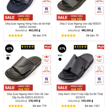
Dép quai ngang hàng hiệu da bò thật
Dép 2 Quai Ngang cao cấp KEEDO
KEEDO KD365
BH01010
Giá
Giá
Giá
Giá
920,000
₫
460,000
₫
650,000
₫
480,000
₫
gốc
hiện
gốc
hiện
là:
tại
là:
tại
Đã bán
374
Đã bán
79
920,000 ₫.
là:
650,000 ₫.
là:
460,000 ₫.
480,000 ₫.
-47%
-37%
Dép Quai Ngang Nam Dán Xé Cao
Dép Nam Chữ H Cao Cấp Da Bò Thật
Cấp Da Bò KEEDO-KD5515
KD5513
Giá
Giá
Giá
Giá
550,000
₫
290,000
₫
550,000
₫
345,000
₫
gốc
hiện
gốc
hiện
là:
tại
là:
tại
Đã bán
779
Đã bán
1521
550,000 ₫.
là:
550,000 ₫.
là: