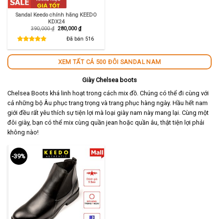
Sandal Keedo chính hãng KEEDO
KDX24
Giá
Giá
390,000
₫
280,000
₫
gốc
hiện
là:
tại
Đã bán
516
390,000 ₫.
là:
280,000 ₫.
XEM TẤT CẢ 500 ĐÔI SANDAL NAM
Giày Chelsea boots
Chelsea Boots khá linh hoạt trong cách mix đồ. Chúng có thể đi cùng với
cả những bộ Âu phục trang trọng và trang phục hàng ngày. Hầu hết nam
giới đều rất yêu thích sự tiện lợi mà loại giày nam này mang lại. Cùng một
đôi giày, bạn có thể mix cùng quần jean hoặc quần âu, thật tiện lợi phải
không nào!
-39%