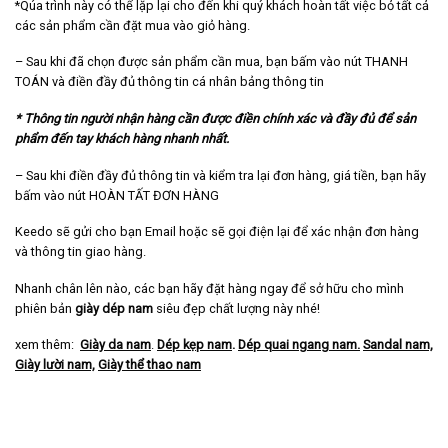
*Qúa trình này có thể lặp lại cho đến khi quý khách hoàn tất việc bỏ tất cả
các sản phẩm cần đặt mua vào giỏ hàng.
– Sau khi đã chọn được sản phẩm cần mua, bạn bấm vào nút THANH
TOÁN và điền đầy đủ thông tin cá nhân bảng thông tin
* Thông tin người nhận hàng cần được điền chính xác và đầy đủ để sản
phẩm đến tay khách hàng nhanh nhất.
– Sau khi điền đầy đủ thông tin và kiểm tra lại đơn hàng, giá tiền, bạn hãy
bấm vào nút HOÀN TẤT ĐƠN HÀNG
Keedo sẽ gửi cho bạn Email hoặc sẽ gọi điện lại để xác nhận đơn hàng
và thông tin giao hàng.
Nhanh chân lên nào, các bạn hãy đặt hàng ngay để sở hữu cho mình
phiên bản
giày dép nam
siêu đẹp chất lượng này nhé!
xem thêm:
Giày da nam
.
Dép kẹp nam
.
Dép quai ngang nam
.
Sandal nam,
Giày lười nam,
Giày thể thao nam