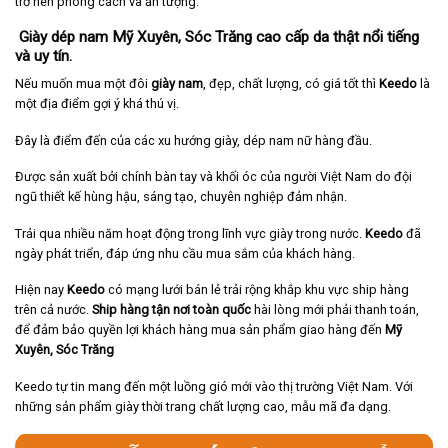
trở nên phong cách và ấn tượng.
Giày dép nam Mỹ Xuyên, Sóc Trăng cao cấp da thật nổi tiếng
và uy tín.
Nếu muốn mua một đôi
giày nam
, đẹp, chất lượng, có giá tốt thì
Keedo
là
một địa điểm gợi ý khá thú vị.
Đây là điểm đến của các xu hướng giày, dép nam nữ hàng đầu.
Được sản xuất bởi chính bàn tay và khối óc của người Việt Nam do đội
ngũ thiết kế hùng hậu, sáng tạo, chuyên nghiệp đảm nhận.
Trải qua nhiều năm hoạt động trong lĩnh vực giày trong nước.
Keedo
đã
ngày phát triển, đáp ứng nhu cầu mua sắm của khách hàng.
Hiện nay
Keedo
có mạng lưới bán lẻ trải rộng khắp khu vực ship hàng
trên cả nước.
Ship hàng tận nơi toàn quốc
hài lòng mới phải thanh toán,
để đảm bảo quyền lợi khách hàng mua sản phẩm giao hàng đến
Mỹ
Xuyên,
Sóc Trăng
Keedo tự tin mang đến một luồng gió mới vào thị trường Việt Nam. Với
những sản phẩm giày thời trang chất lượng cao, mẫu mã đa dạng.