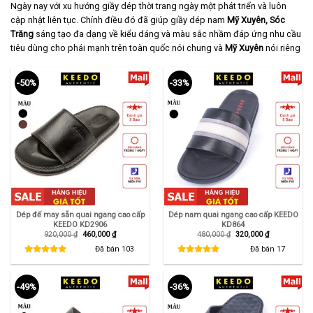
Ngày nay với xu hướng giầy dép thời trang ngày một phát triển và luôn
cập nhật liên tục. Chính điều đó đã giúp giầy dép nam
Mỹ Xuyên,
Sóc
Trăng
sáng tạo đa dạng về kiểu dáng và màu sắc nhầm đáp ứng nhu cầu
tiêu dùng cho phái mạnh trên toàn quốc nói chung và
Mỹ Xuyên
nói riêng
-50%
-33%
Dép đế may sẵn quai ngang cao cấp
Dép nam quai ngang cao cấp KEEDO
KEEDO KD2906
KD864
Giá
Giá
Giá
Giá
920,000
₫
460,000
₫
480,000
₫
320,000
₫
gốc
hiện
gốc
hiện
là:
tại
là:
tại
Đã bán
103
Đã bán
17
920,000 ₫.
là:
480,000 ₫.
là:
460,000 ₫.
320,000 ₫.
-49%
-36%