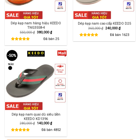
Dép kẹp nam hàng hiệu KEEDO
Dép kẹp nam cao cấp KEEDO D25
TNG3558-4
Giá
Giá
360,000
₫
240,000
₫
gốc
hiện
Giá
Giá
550,000
₫
380,000
₫
là:
tại
Đã bán
1623
gốc
hiện
360,000 ₫.
là:
là:
tại
Đã bán
25
240,000 ₫.
550,000 ₫.
là:
380,000 ₫.
-50%
Dép kẹp nam quai dù siêu bền
KEEDO KD1396
Giá
Giá
280,000
₫
140,000
₫
gốc
hiện
là:
tại
Đã bán
4852
280,000 ₫.
là:
140,000 ₫.