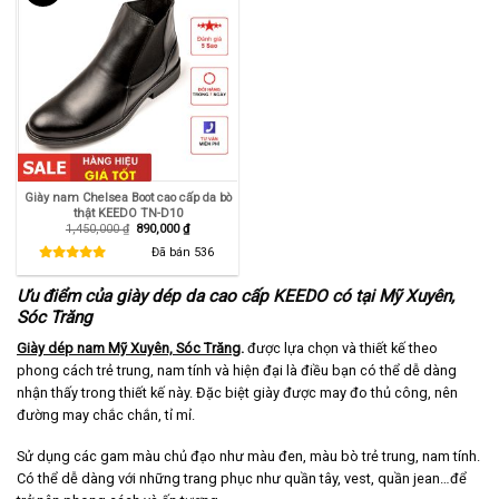
Giày nam Chelsea Boot cao cấp da bò
thật KEEDO TN-D10
Giá
Giá
1,450,000
₫
890,000
₫
gốc
hiện
là:
tại
Đã bán
536
1,450,000 ₫.
là:
890,000 ₫.
Ưu điểm của giày dép da cao cấp KEEDO có tại Mỹ Xuyên,
Sóc Trăng
Giày dép nam Mỹ Xuyên, Sóc Trăng
.
được lựa chọn và thiết kế theo
phong cách trẻ trung, nam tính và hiện đại là điều bạn có thể dễ dàng
nhận thấy trong thiết kế này. Đặc biệt giày được may đo thủ công, nên
đường may chắc chắn, tỉ mỉ.
Sử dụng các gam màu chủ đạo như màu đen, màu bò trẻ trung, nam tính.
Có thể dễ dàng với những trang phục như quần tây, vest, quần jean…để