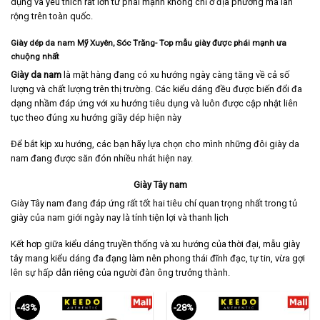
dụng và yêu thích rất lớn từ phái mạnh không chỉ ở địa phường mà lan
rộng trên toàn quốc.
Giày dép da nam Mỹ Xuyên, Sóc Trăng- Top mẫu giày được phái mạnh ưa
chuộng nhất
Giày da nam
là mặt hàng đang có xu hướng ngày càng tăng về cả số
lượng và chất lượng trên thị trường. Các kiểu dáng đều được biến đổi đa
dạng nhầm đáp ứng với xu hướng tiêu dụng và luôn được cập nhật liên
tục theo đúng xu hướng giầy dép hiện này
Để bắt kịp xu hướng, các bạn hãy lựa chọn cho mình những đôi giày da
nam đang được săn đón nhiều nhát hiện nay.
Giày Tây nam
Giày Tây nam
đang đáp ứng rất tốt hai tiêu chí quan trọng nhất trong tủ
giày của nam giới ngày nay là tính tiện lợi và thanh lịch
Kết hơp giữa kiểu dáng truyền thống và xu hướng của thời đại, mẫu giày
tây mang kiểu dáng đa đạng làm nên phong thái đĩnh đạc, tự tin, vừa gợi
lên sự hấp dẫn riêng của người đàn ông trưởng thành.
-43%
-28%