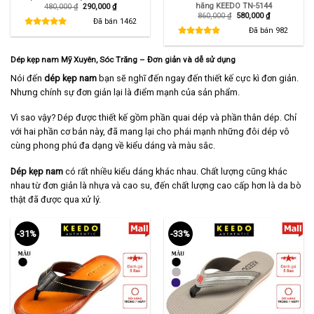
hãng KEEDO TN-5144
Giá
Giá
480,000
₫
290,000
₫
gốc
hiện
Giá
Giá
860,000
₫
580,000
₫
là:
tại
Đã bán
1462
gốc
hiện
480,000 ₫.
là:
là:
tại
Đã bán
982
290,000 ₫.
860,000 ₫.
là:
580,000 ₫.
Dép kẹp nam Mỹ Xuyên, Sóc Trăng – Đơn giản và dễ sử dụng
Nói đến
dép kẹp nam
bạn sẽ nghĩ đến ngay đến thiết kế cực kì đơn giản.
Nhưng chính sự đơn giản lại là điểm mạnh của sản phẩm.
Vì sao vậy? Dép được thiết kế gồm phần quai dép và phần thân dép. Chỉ
với hai phần cơ bản này, đã mang lại cho phái mạnh những đôi dép vô
cùng phong phú đa dạng về kiểu dáng và màu sắc.
Dép kẹp nam
có rất nhiều kiểu dáng khác nhau. Chất lượng cũng khác
nhau từ đơn giản là nhựa và cao su, đến chất lượng cao cấp hơn là da bò
thật đã được qua xử lý.
-31%
-33%