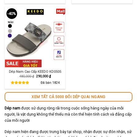
290,000 ₫.
345,000 ₫.
-40%
Dép Nam Cao Cấp KEEDO KD0505
Giá
Giá
480,000
₫
290,000
₫
gốc
hiện
là:
tại
Đã bán
1824
480,000 ₫.
là:
290,000 ₫.
XEM TẤT CẢ 5000 ĐÔI DÉP QUAI NGANG
Dép nam
được sử dụng rộng rãi trong cuộc sống hàng ngày của mỗi
người, là vật dụng không thể thiếu mà còn thể hiện tính cách và đẳng cấp
của mõi người
Dép nam hiện đang được trưng bày tại shop, nhận được sự đón nhận, sử