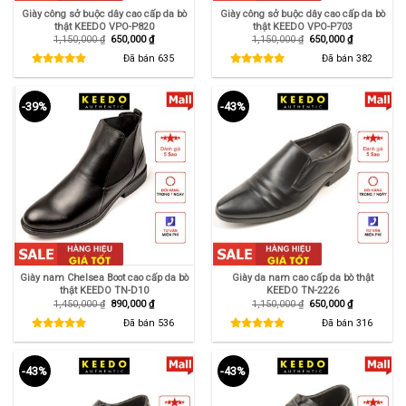
Giày công sở buộc dây cao cấp da bò
Giày công sở buộc dây cao cấp da bò
thật KEEDO VPO-P820
thật KEEDO VPO-P703
Giá
Giá
Giá
Giá
1,150,000
₫
650,000
₫
1,150,000
₫
650,000
₫
gốc
hiện
gốc
hiện
là:
tại
là:
tại
Đã bán
635
Đã bán
382
1,150,000 ₫.
là:
1,150,000 ₫.
là:
650,000 ₫.
650,000 ₫.
-39%
-43%
Giày nam Chelsea Boot cao cấp da bò
Giày da nam cao cấp da bò thật
thật KEEDO TN-D10
KEEDO TN-2226
Giá
Giá
Giá
Giá
1,450,000
₫
890,000
₫
1,150,000
₫
650,000
₫
gốc
hiện
gốc
hiện
là:
tại
là:
tại
Đã bán
536
Đã bán
316
1,450,000 ₫.
là:
1,150,000 ₫.
là:
890,000 ₫.
650,000 ₫.
-43%
-43%