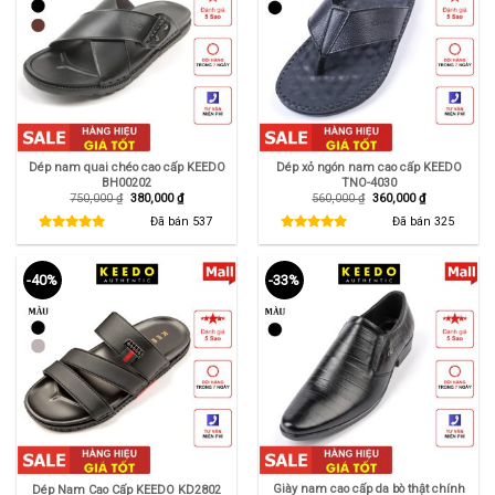
Dép nam quai chéo cao cấp KEEDO
Dép xỏ ngón nam cao cấp KEEDO
BH00202
TNO-4030
Giá
Giá
Giá
Giá
750,000
₫
380,000
₫
560,000
₫
360,000
₫
gốc
hiện
gốc
hiện
là:
tại
là:
tại
Đã bán
537
Đã bán
325
750,000 ₫.
là:
560,000 ₫.
là:
380,000 ₫.
360,000 ₫.
-40%
-33%
Giày nam cao cấp da bò thật chính
Dép Nam Cao Cấp KEEDO KD2802