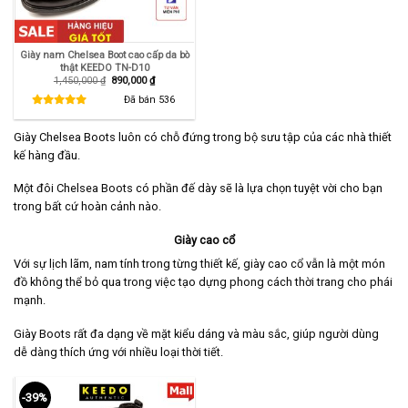
Giày nam Chelsea Boot cao cấp da bò
thật KEEDO TN-D10
Giá
Giá
1,450,000
₫
890,000
₫
gốc
hiện
là:
tại
Đã bán
536
1,450,000 ₫.
là:
890,000 ₫.
Giày Chelsea Boots luôn có chỗ đứng trong bộ sưu tập của các nhà thiết
kế hàng đầu.
Một đôi Chelsea Boots có phần đế dày sẽ là lựa chọn tuyệt vời cho bạn
trong bất cứ hoàn cảnh nào.
Giày cao cổ
Với sự lịch lãm, nam tính trong từng thiết kế, giày cao cổ vẫn là một món
đồ không thể bỏ qua trong việc tạo dựng phong cách thời trang cho phái
mạnh.
Giày Boots rất đa dạng về mặt kiểu dáng và màu sắc, giúp người dùng
dễ dàng thích ứng với nhiều loại thời tiết.
-39%