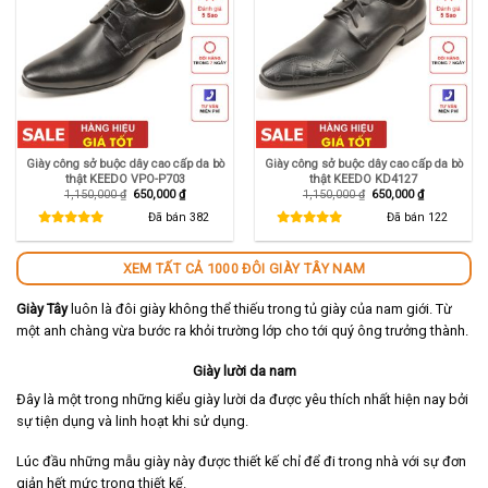
Giày công sở buộc dây cao cấp da bò
Giày công sở buộc dây cao cấp da bò
thật KEEDO VPO-P703
thật KEEDO KD4127
Giá
Giá
Giá
Giá
1,150,000
₫
650,000
₫
1,150,000
₫
650,000
₫
gốc
hiện
gốc
hiện
là:
tại
là:
tại
Đã bán
382
Đã bán
122
1,150,000 ₫.
là:
1,150,000 ₫.
là:
650,000 ₫.
650,000 ₫.
XEM TẤT CẢ 1000 ĐÔI GIÀY TÂY NAM
Giày Tây
luôn là đôi giày không thể thiếu trong tủ giày của nam giới. Từ
một anh chàng vừa bước ra khỏi trường lớp cho tới quý ông trưởng thành.
Giày lười da nam
Đây là một trong những kiểu giày lười da được yêu thích nhất hiện nay bởi
sự tiện dụng và linh hoạt khi sử dụng.
Lúc đầu những mẫu giày này được thiết kế chỉ để đi trong nhà với sự đơn
giản hết mức trong thiết kế.